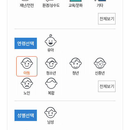
재난/안전
환경/상수도
교육/문화
기타
전체보기
연령선택
유아
아동
청소년
청년
신중년
전체보기
노인
복합
성별선택
남성