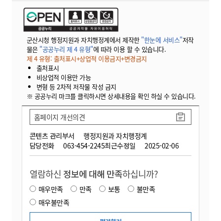
군산시청 행정지원과 자치행정계에서 제작한
"한눈에 서비스"
저작
물은
"공공누리 제 4 유형"
에 따라 이용 할 수 있습니다.
제 4 유형: 출처표시+상업적 이용금지+변경금지
출처표시
비상업적 이용만 가능
변형 등 2차적 저작물 작성 금지
※ 공공누리 마크를 클릭하시면 상세내용을 확인 하실 수 있습니다.
홈페이지 개선의견
콘텐츠 관리부서
행정지원과 자치행정계
담당전화
063-454-2245
최근수정일
2025-02-06
열람하신
정보에 대해 만족
하십니까?
매우만족
만족
보통
불만족
매우불만족