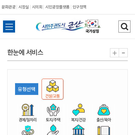
문화관광
시장실
시의회
시민광장플랫폼
인구정책
시
전
검
민
체
색
메
하
-
+
한눈에 서비스
주
뉴
기
열
권
기
도
유형선택
시
건설/교통
군
경제/일자리
토지/주택
복지/건강
출산/육아
산