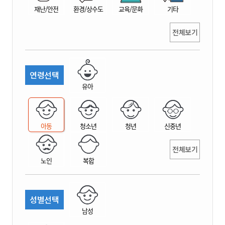
재난/안전
환경/상수도
교육/문화
기타
전체보기
연령선택
유아
아동
청소년
청년
신중년
전체보기
노인
복합
성별선택
남성