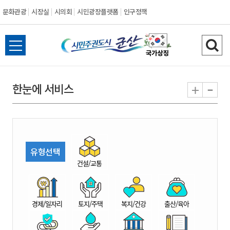
문화관광
시장실
시의회
시민광장플랫폼
인구정책
시
전
검
민
체
색
메
하
-
+
한눈에 서비스
주
뉴
기
열
권
기
도
유형선택
시
건설/교통
군
경제/일자리
토지/주택
복지/건강
출산/육아
산