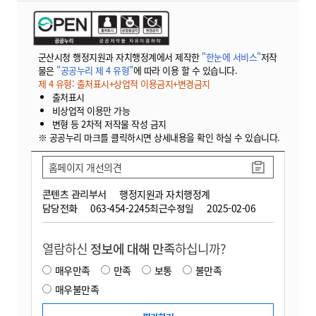
군산시청 행정지원과 자치행정계에서 제작한
"한눈에 서비스"
저작
물은
"공공누리 제 4 유형"
에 따라 이용 할 수 있습니다.
제 4 유형: 출처표시+상업적 이용금지+변경금지
출처표시
비상업적 이용만 가능
변형 등 2차적 저작물 작성 금지
※ 공공누리 마크를 클릭하시면 상세내용을 확인 하실 수 있습니다.
홈페이지 개선의견
콘텐츠 관리부서
행정지원과 자치행정계
담당전화
063-454-2245
최근수정일
2025-02-06
열람하신
정보에 대해 만족
하십니까?
매우만족
만족
보통
불만족
매우불만족