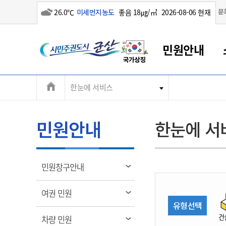
흐림
문
26.0℃
미세먼지농도
좋음 18㎍/㎥
2026-08-06 현재
시
민원안내
민
전
한눈에 서비스
군산새만금
민원안내
소통참여
생활복지
경제산업
정보공개
군산소개
전북소개
주
군산에서 시작되는 새만금
전북특별자치도 소개
군산사랑상품권
민원창구안내
정보공개제도
복지/보건
시정알림
군산시 비전
체
권
민원이용안내
시정소식
인구정책
상품권 안내
제도안내
전북특별자치도란?
메
민원안내
한눈에 서
민원수수료
시험/채용
통합돌봄
상품권 공지사항
비공개대상정보
전북특별자치도 용어 Q&A
뉴
도
종합민원창구
보도자료
주민복지
상품권 Q&A
불복구제절차
자료실
시
아름다운 배려창구
행사안내
아동/청소년
상품권 이용규약
수수료
열
민원창구안내
홍보영상 게시판
토지정보민원창구
행사일정표
여성/가족
판매대행점 조회
정보공개서식
림
군
대표전화
대표전화
대표전화
대표전화
대표전화
대표전화
대표전화
대표전화
063-454-4000
063-454-4000
063-454-4000
063-454-4000
063-454-4000
063-454-4000
063-454-4000
063-454-4000
열
여권 민원
무인민원발급기
교육안내
노인복지
지류상품권 재고조회
림
유형선택
산
보건소식
장애인복지
부서 및 담당자 연락처
부서 및 담당자 연락처
부서 및 담당자 연락처
부서 및 담당자 연락처
부서 및 담당자 연락처
부서 및 담당자 연락처
부서 및 담당자 연락처
부서 및 담당자 연락처
건
열
차량 민원
고시공고
사회서비스(바우처)