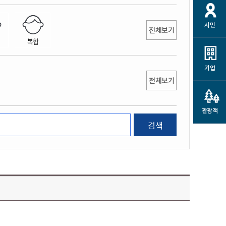
개
재정정보 공개
공공저작물
션
시민
통계정보
행정규제개혁
전체보기
소상공인 지원
복합
민방위/재난안전
시스템
행정규제개혁안내
고유가 피해지원금
민방위
규제신문고
군산사랑배달 배달의명수
기업
재난안전
전체보기
규제입증요청
카드수수료 지원
풍수해보험
사
규제정보포털
소상공인지원
재해예방
관광객
관련기관 안내
검색
군산시착한가격업소
시민대상보험
통계
영조물 배상보험
인 현황
군산시민 안전보험
군산시민 자전거보험
군산 상품
농업인안전보험 농가부담
 가이드북
금 지원사업