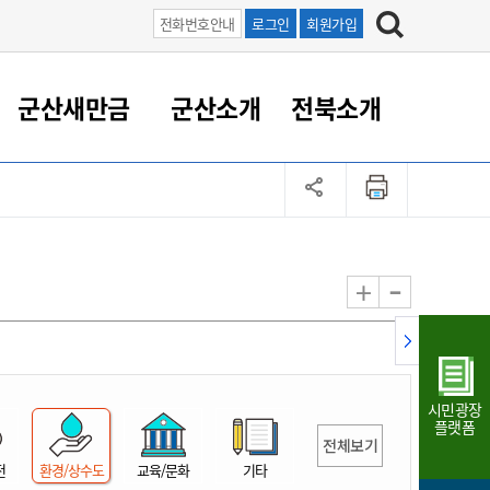
전화번호안내
로그인
회원가입
군산새만금
군산소개
전북소개
정 대응
족관계
부서/업무
RE100의 중심 새만금
도시/공원/주택
산업인프라
정책실명제
토지/건축
읍면동 안내
군산새만금 홍보 영상
조직운영6대지표
농업/축산업
도시재생
지방세
족관계
도시계획/지구단위계획
군산국가산업단지
정책실명제 안내
지방세
도시재생사업
민선8기 농업비전/발전방
공무원 정원
향
-
+
공원녹지
군산2국가산업단지
국민신청실명제안내
지방세환급금신청
도시재생(현장)지원센터
과장급이상 상위직 비율
농산물 유통
식
주택
새만금산업단지
정책실명제 중점관리 대상
지방세 상담챗봇
도시재생시설 현황
공무원 1인당 주민수
가축방역
자료실
자유무역지역
도시재생 공지/행사
현장공무원 비율
동물복지
지방산업단지
재정규모대비 인건비운영
시민광장
농공단지
실국본부수
플랫폼
전체보기
림 서비
산업단지 지도
내고장 알리미
전
환경/상수도
교육/문화
기타
구
항만/여객/공항/철도/컨벤