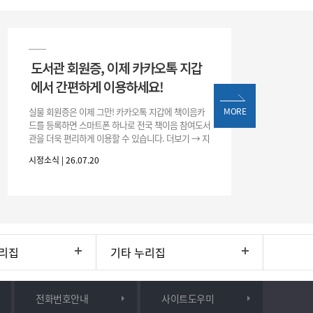
도서관 회원증, 이제 카카오톡 지갑
에서 간편하게 이용하세요!
실물 회원증은 이제 그만! 카카오톡 지갑에 책이음카
MORE
드를 등록하면 스마트폰 하나로 전국 책이음 참여도서
관을 더욱 편리하게 이용할 수 있습니다. 더보기 → 지
갑 → +발급 → 책이음카드 지금 바로 등록하고 쉽고
시정소식 | 26.07.20
간편한 도서관 서비스를 만
리집
기타 누리집
전화번호안내
사이트도우미