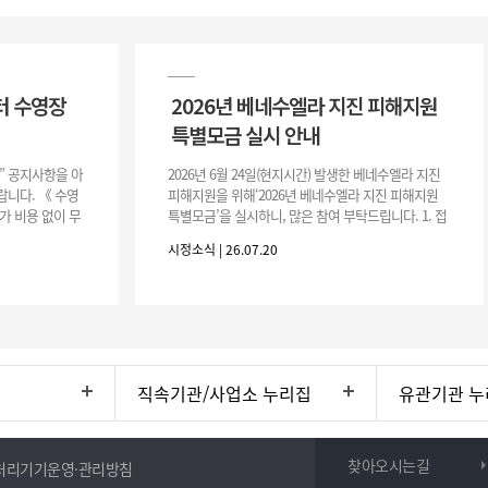
터 수영장
2026년 베네수엘라 지진 피해지원
특별모금 실시 안내
장” 공지사항을 아
2026년 6월 24일(현지시간) 발생한 베네수엘라 지진
니다. 《 수영
피해지원을 위해‘2026년 베네수엘라 지진 피해지원
가 비용 없이 무
특별모금’을 실시하니, 많은 참여 부탁드립니다. 1. 접
 : 2026. 8.
수 처 : 전북 사회복지공동모금회 2. 모집기간 : 2026.
시정소식 | 26.07.20
6.
직속기관/사업소 누리집
유관기관 누
찾아오시는길
처리기기운영·관리방침