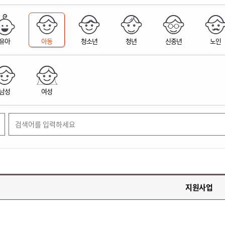
위원회 현황
공공데이터 개방
업무추진비공
군산시 무상교통
공부의 명수
정부24
위원회 명단공개
공공데이터 개방
예산/재정
법률정보
국민신문고
건설
부동산
에너지
유아
아동
청소년
청년
신중년
노인
환경
청소
위생
위원회 회의록 공개
공공데이터 수요조사
민원편람/서식
한눈에 서비스
전자가족관계등록
예산안내
조례규칙 입법예고
경제동향
도로/가로등
부동산 정보
태양광
환경선언문
청소정보
공중위생
재정공시
조례규칙 입법예고(구)
물가정보
자전거
주소/건축/지적/지리정보
가스/석유
인터넷등기소
환경기본정보
대형폐기물 배출신고
위생용품 제조업
결산보고서
법률정보 관련사이트
사회조사
조상땅찾기
국세청홈택스
남성
여성
화학물질 관리지도
공모사업
생활쓰레기 처리요령
식품위생
중기지방재정계획
사업체조
위택스
미세먼지 대응
음식물쓰레기 처리요령
문화 콘텐츠업
투자심사
통계연보
부동산통합민원
환경영향평가
폐기물 처리시설 현황
예산낭비신고
청년통계
체육
공공데이터포털
석면해체 건축물정보
보조금 부정수급 신고
주민등록
새올전자민원창구
체육시설 안내
환경오염업소 공개
공유재산
체류외국
군산시체육회
환경 관련사이트
재정용어사전
생활체육 공지
지원사업
군산시 고향사랑기부제
고향사랑기부제 소개
군산상품