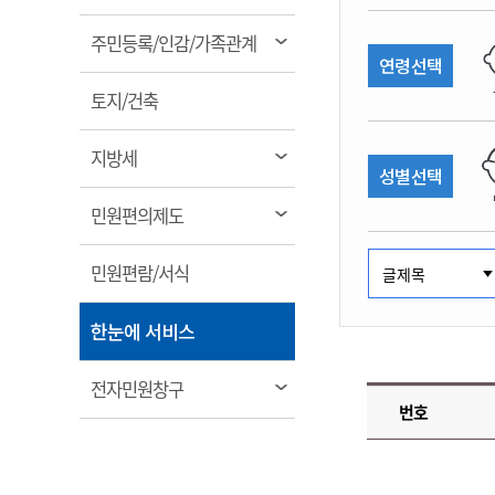
림
계약정보공개
전화번호안내
전화번호안내
전화번호안내
전화번호안내
전화번호안내
전화번호안내
전화번호안내
전화번호안내
군산시보
장사정보
열
주민등록/인감/가족관계
입찰/계약정보
연령선택
읍면동소식
주민복지 안내서
주요시책
림
수산업
찾아오시는길
찾아오시는길
찾아오시는길
찾아오시는길
찾아오시는길
찾아오시는길
찾아오시는길
찾아오시는길
용역과제
열
민원편의제도
토지/건축
웹진 열린군산
시정계획
어업현황
림
타기관소식
민원 1회방문 처리제
주요업무
수산물 안전정보
열
지방세
성별선택
어디서나 민원처리제
시정백서
림
군산수산물 소비촉진행사
상품권 구매 사용 및 관리
사전심사 청구제도
열
민원편의제도
군산 특화 수산물
림
민원인 후견인제
열
민원편람/서식
복합민원 상담예약제
림
폐업신고 원스톱서비스
열
한눈에 서비스
납세자 보호관제도
림
『안심상속』 원스톱 서비
열
전자민원창구
스
번호
림