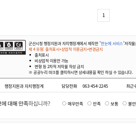
기부자 예우제
기부자 명예의 전당
1
기금사업
군산시 답례품
고향사랑기부제 소식
군산시청 행정지원과 자치행정계에서 제작한
"한눈에 서비스"
저작물
제 4 유형: 출처표시+상업적 이용금지+변경금지
출처표시
비상업적 이용만 가능
변형 등 2차적 저작물 작성 금지
※ 공공누리 마크를 클릭하시면 상세내용을 확인 하실 수 있습니다.
행정지원과 자치행정계
담당전화
063-454-2245
최근
에 대해 만족
하십니까?
매우만족
만족
보통
불만