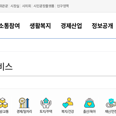
화관광
시장실
시의회
시민광장플랫폼
인구정책
소통참여
생활복지
경제산업
정보공개
새만금 해양거점도시 군산
정보공개 목록/청구
시민참여서비스
여권 민원
기업지원
교육
군산시 소개
군산시 관할권 주요논리
각종 신고/민원
사전정보공표
일자리/창업
차량 민원
상하수도
시청안내
새만금 관할구역 결
주민등록/인감/가
교통안내
기업목록
인사운영
SNS소식
여권발급안내
시민광장플랫폼
교육지원
투자기업 인센티브
정보공개 목록/청구
군산 현황
차량등록사업소 안내
하수도 계획
군산시 명장
사전정보공표
청사종합안내
주민등록/인감/가
시내버스
일반기업 목록
2022년도 통계
조직도
비스
여권 서식
시장에게 바란다
평생교육
기업지원정책
군산의 역사
차량 신규/이전 등록
상수도시설
구인구직
수시공표
전화번호안내
각종서식
택시
사회적경제기업
2023년도 통계
업무
나의민원
학자금대출이자지원
경제 공지/서식
수상현황
저당권 설정/말소 등록
수질검사
청년뜰(청년센터/창업센터)
부서별 팩스번호
시외버스/고속버스
공장 검색
2024년도 통계
부서소
나도한마디
우리아이 꿈탐험 지원사업
기업애로해소SOS
자연지리특성
등록원부 열람/발급
상수도/하수도 요금
시청 오시는 길
철도/항공
2025년도 통계
부서별 
군산시사회적경제지원센터
칭찬합시다
시민정보화교육
강소연구개발특구
행정구역/행정지도
자동차 등록 서식
요금조회납부시스템
여객선
설문조사
부모학교예약시스템
자매결연/국제협력 도시
자동차 과태료 조회 및 납부
공공하수처리시설
교통 관련사이트
일자리 지원사업
자원봉사참여
군산어린이시청
군산의 상징
자동차 정기(종합)검사 기
주정차단속 문자알
일자리지원센터
설/교통
경제/일자리
토지/주택
복지/건강
출산/육아
재난/안
간조회 및 검사예약
스
전자민원창
적극행정
디지털배움터