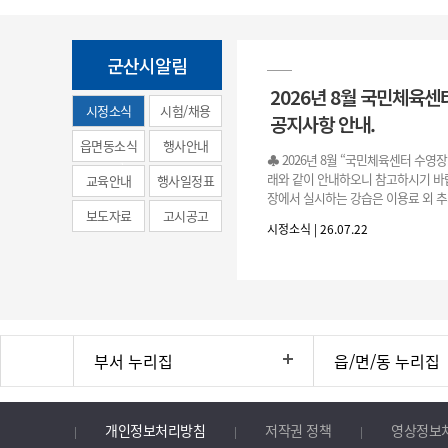
군산시알림
2026년 8월 국민체육센
시정소식
시험/채용
공지사항 안내.
(municipal
읍면동소식
행사안내
♣ 2026년 8월 “국민체육센터 수영
news)
래와 같이 안내하오니 참고하시기 바랍
교육안내
행사일정표
장에서 실시하는 강습은 이용료 외 추
보도자료
고시공고
료로 운영됩니다.》 1. 회원 가입 등록 기간
시정소식 | 26.07.22
3.(월)
부서 누리집
읍/면/동 누리집
개인정보처리방침
저작권 정책
영상정보