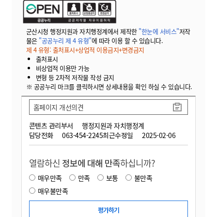
군산시청 행정지원과 자치행정계에서 제작한
"한눈에 서비스"
저작
물은
"공공누리 제 4 유형"
에 따라 이용 할 수 있습니다.
제 4 유형: 출처표시+상업적 이용금지+변경금지
출처표시
비상업적 이용만 가능
변형 등 2차적 저작물 작성 금지
※ 공공누리 마크를 클릭하시면 상세내용을 확인 하실 수 있습니다.
홈페이지 개선의견
콘텐츠 관리부서
행정지원과 자치행정계
담당전화
063-454-2245
최근수정일
2025-02-06
열람하신
정보에 대해 만족
하십니까?
매우만족
만족
보통
불만족
매우불만족