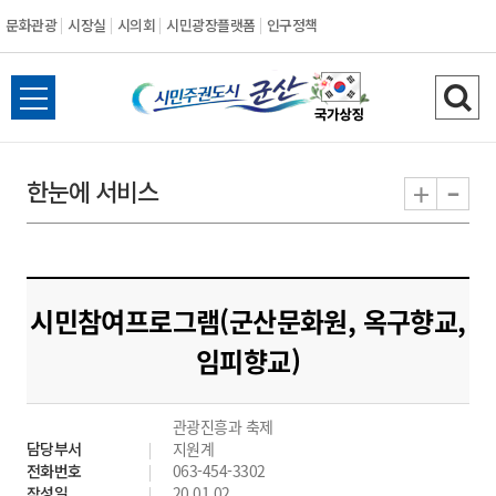
문화관광
시장실
시의회
시민광장플랫폼
인구정책
시
전
검
민
체
색
메
하
-
+
한눈에 서비스
주
뉴
기
열
권
기
도
시민참여프로그램(군산문화원, 옥구향교,
시
임피향교)
군
관광진흥과 축제
산
담당부서
지원계
전화번호
063-454-3302
작성일
20.01.02