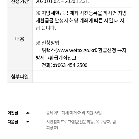
신청기간
2020.01.02. ~ 2020.12.31.
※ 지방세환급금 계좌 사전등록을 하시면 지방
세환급금 발생시 해당 계좌에 빠른 시일 내 지
급 됩니다.
내용
※ 신청방법
- 위택스(
www.wetax.go.kr
): 환급신청 →지
방세→환급계좌신고
- 전화: ☎063-454-2500
첨부파일
이전글
슬레이트 해체·제거·처리 지원 사업
다음글
시민참여프로그램(군산문화원, 옥구향교, 임
피향교)