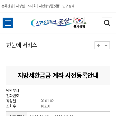
문화관광
시장실
시의회
시민광장플랫폼
인구정책
시
전
검
민
체
색
메
하
-
+
한눈에 서비스
주
뉴
기
열
권
기
도
지방세환급금 계좌 사전등록안내
시
담당부서
군
전화번호
작성일
20.01.02
산
조회수
18210