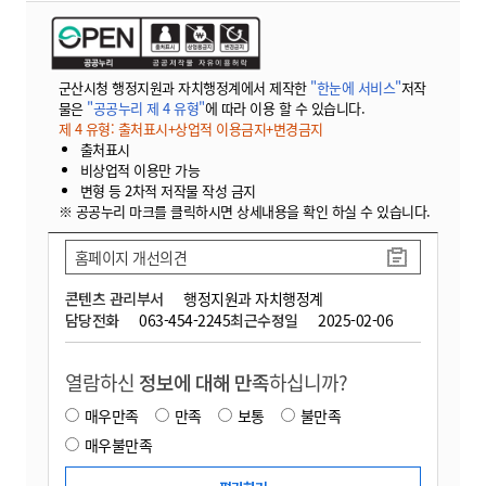
군산시청 행정지원과 자치행정계에서 제작한
"한눈에 서비스"
저작
물은
"공공누리 제 4 유형"
에 따라 이용 할 수 있습니다.
제 4 유형: 출처표시+상업적 이용금지+변경금지
출처표시
비상업적 이용만 가능
변형 등 2차적 저작물 작성 금지
※ 공공누리 마크를 클릭하시면 상세내용을 확인 하실 수 있습니다.
홈페이지 개선의견
콘텐츠 관리부서
행정지원과 자치행정계
담당전화
063-454-2245
최근수정일
2025-02-06
열람하신
정보에 대해 만족
하십니까?
매우만족
만족
보통
불만족
매우불만족