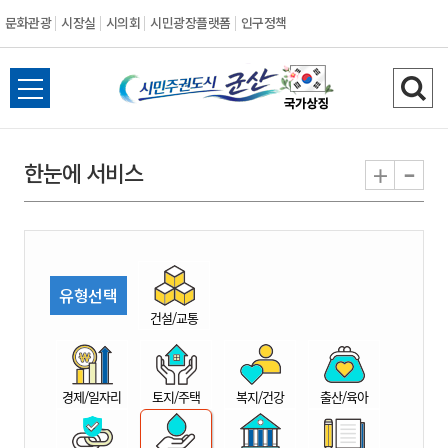
문화관광
시장실
시의회
시민광장플랫폼
인구정책
시
전
검
민
체
색
메
하
-
+
한눈에 서비스
주
뉴
기
열
권
기
도
유형선택
시
건설/교통
군
경제/일자리
토지/주택
복지/건강
출산/육아
산