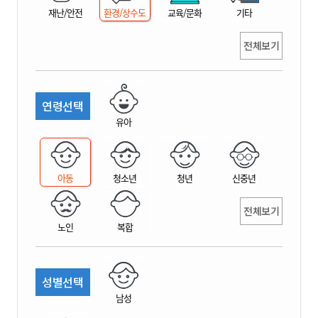
재난/안전
환경/상수도
교육/문화
기타
전체보기
연령선택
유아
아동
청소년
청년
신중년
전체보기
노인
복합
성별선택
남성