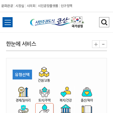
문화관광
시장실
시의회
시민광장플랫폼
인구정책
시
전
검
민
체
색
메
하
-
+
한눈에 서비스
주
뉴
기
열
권
기
도
유형선택
시
건설/교통
군
경제/일자리
토지/주택
복지/건강
출산/육아
산