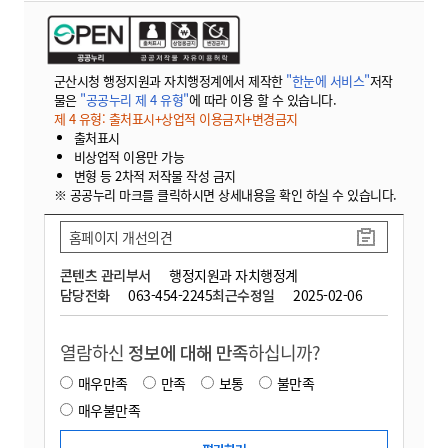
군산시청 행정지원과 자치행정계에서 제작한
"한눈에 서비스"
저작
물은
"공공누리 제 4 유형"
에 따라 이용 할 수 있습니다.
제 4 유형: 출처표시+상업적 이용금지+변경금지
출처표시
비상업적 이용만 가능
변형 등 2차적 저작물 작성 금지
※ 공공누리 마크를 클릭하시면 상세내용을 확인 하실 수 있습니다.
홈페이지 개선의견
콘텐츠 관리부서
행정지원과 자치행정계
담당전화
063-454-2245
최근수정일
2025-02-06
열람하신
정보에 대해 만족
하십니까?
매우만족
만족
보통
불만족
매우불만족