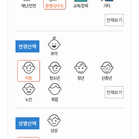
재난/안전
환경/상수도
교육/문화
기타
전체보기
연령선택
유아
아동
청소년
청년
신중년
전체보기
노인
복합
성별선택
남성