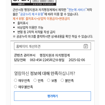
군산시청 행정지원과 자치행정계에서 제작한
"한눈에 서비스"
저작
물은
"공공누리 제 4 유형"
에 따라 이용 할 수 있습니다.
제 4 유형: 출처표시+상업적 이용금지+변경금지
출처표시
비상업적 이용만 가능
변형 등 2차적 저작물 작성 금지
※ 공공누리 마크를 클릭하시면 상세내용을 확인 하실 수 있습니다.
홈페이지 개선의견
콘텐츠 관리부서
행정지원과 자치행정계
담당전화
063-454-2245
최근수정일
2025-02-06
열람하신
정보에 대해 만족
하십니까?
매우만족
만족
보통
불만족
매우불만족