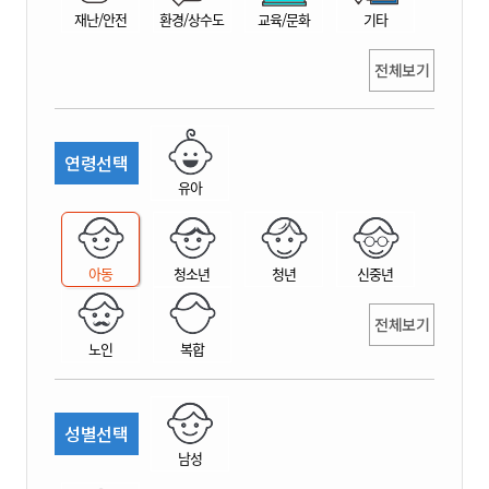
재난/안전
환경/상수도
교육/문화
기타
전체보기
연령선택
유아
아동
청소년
청년
신중년
전체보기
노인
복합
성별선택
남성