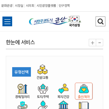
문화관광
시장실
시의회
시민광장플랫폼
인구정책
시
전
검
민
체
색
메
하
-
+
한눈에 서비스
주
뉴
기
열
권
기
도
유형선택
시
건설/교통
군
경제/일자리
토지/주택
복지/건강
출산/육아
산