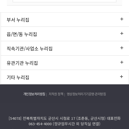
부서 누리집
읍/면/동 누리집
직속기관/사업소 누리집
유관기관 누리집
기타 누리집
개인정보처리방침
저작권 정책
영상정보처리기기운영·관리방침
[54078] 전북특별자치도 군산시 시청로 17 (조촌동, 군산시청) 대표전화
063-454-4000 (정규업무시간 외 당직실 연결)