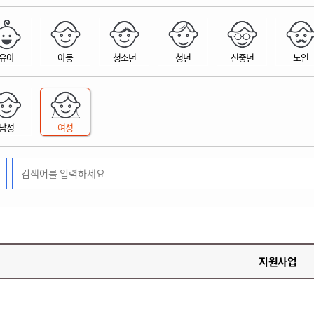
위원회 현황
공공데이터 개방
업무추진비공
군산시 무상교통
공부의 명수
정부24
위원회 명단공개
공공데이터 개방
예산/재정
법률정보
국민신문고
건설
부동산
에너지
유아
아동
청소년
청년
신중년
노인
환경
청소
위생
위원회 회의록 공개
공공데이터 수요조사
민원편람/서식
한눈에 서비스
전자가족관계등록
예산안내
조례규칙 입법예고
경제동향
도로/가로등
부동산 정보
태양광
환경선언문
청소정보
공중위생
재정공시
조례규칙 입법예고(구)
물가정보
자전거
주소/건축/지적/지리정보
가스/석유
인터넷등기소
환경기본정보
대형폐기물 배출신고
위생용품 제조업
결산보고서
법률정보 관련사이트
사회조사
조상땅찾기
국세청홈택스
남성
여성
화학물질 관리지도
공모사업
생활쓰레기 처리요령
식품위생
중기지방재정계획
사업체조
위택스
미세먼지 대응
음식물쓰레기 처리요령
문화 콘텐츠업
투자심사
통계연보
부동산통합민원
환경영향평가
폐기물 처리시설 현황
예산낭비신고
청년통계
체육
공공데이터포털
석면해체 건축물정보
보조금 부정수급 신고
주민등록
새올전자민원창구
체육시설 안내
환경오염업소 공개
공유재산
체류외국
군산시체육회
환경 관련사이트
재정용어사전
생활체육 공지
지원사업
군산시 고향사랑기부제
고향사랑기부제 소개
군산상품