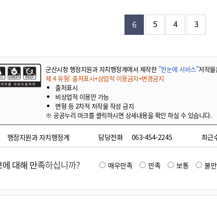
기부자 예우제
기부자 명예의 전당
5
4
3
6
기금사업
군산시 답례품
고향사랑기부제 소식
군산시청 행정지원과 자치행정계에서 제작한
"한눈에 서비스"
저작물
제 4 유형: 출처표시+상업적 이용금지+변경금지
출처표시
비상업적 이용만 가능
변형 등 2차적 저작물 작성 금지
※ 공공누리 마크를 클릭하시면 상세내용을 확인 하실 수 있습니다.
행정지원과 자치행정계
담당전화
063-454-2245
최근
에 대해 만족
하십니까?
매우만족
만족
보통
불만