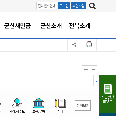
전화번호안내
로그인
회원가입
군산새만금
군산소개
전북소개
정 대응
족관계
부서/업무
RE100의 중심 새만금
도시/공원/주택
산업인프라
정책실명제
토지/건축
읍면동 안내
군산새만금 홍보 영상
조직운영6대지표
농업/축산업
도시재생
지방세
족관계
도시계획/지구단위계획
군산국가산업단지
정책실명제 안내
지방세
도시재생사업
민선8기 농업비전/발전방
공무원 정원
향
-
+
공원녹지
군산2국가산업단지
국민신청실명제안내
지방세환급금신청
도시재생(현장)지원센터
과장급이상 상위직 비율
농산물 유통
식
주택
새만금산업단지
정책실명제 중점관리 대상
지방세 상담챗봇
도시재생시설 현황
공무원 1인당 주민수
가축방역
자료실
자유무역지역
도시재생 공지/행사
현장공무원 비율
동물복지
지방산업단지
재정규모대비 인건비운영
시민광장
농공단지
실국본부수
플랫폼
전체보기
림 서비
산업단지 지도
내고장 알리미
전
환경/상수도
교육/문화
기타
구
항만/여객/공항/철도/컨벤