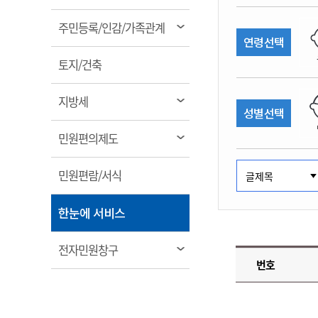
림
계약정보공개
전화번호안내
전화번호안내
전화번호안내
전화번호안내
전화번호안내
전화번호안내
전화번호안내
전화번호안내
군산시보
장사정보
열
주민등록/인감/가족관계
입찰/계약정보
연령선택
읍면동소식
주민복지 안내서
주요시책
림
수산업
찾아오시는길
찾아오시는길
찾아오시는길
찾아오시는길
찾아오시는길
찾아오시는길
찾아오시는길
찾아오시는길
용역과제
열
민원편의제도
토지/건축
웹진 열린군산
시정계획
어업현황
림
타기관소식
민원 1회방문 처리제
주요업무
수산물 안전정보
열
지방세
성별선택
어디서나 민원처리제
시정백서
림
군산수산물 소비촉진행사
상품권 구매 사용 및 관리
사전심사 청구제도
열
민원편의제도
군산 특화 수산물
림
민원인 후견인제
열
민원편람/서식
복합민원 상담예약제
림
폐업신고 원스톱서비스
열
한눈에 서비스
납세자 보호관제도
림
『안심상속』 원스톱 서비
열
전자민원창구
스
번호
림