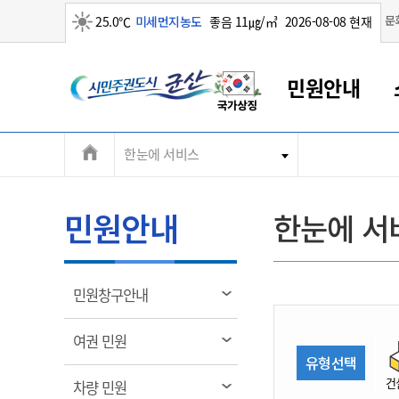
맑음
문
25.0℃
미세먼지농도
좋음 11㎍/㎥
2026-08-08 현재
시
민원안내
민
전
한눈에 서비스
군산새만금
민원안내
소통참여
생활복지
경제산업
정보공개
군산소개
전북소개
주
군산에서 시작되는 새만금
전북특별자치도 소개
군산사랑상품권
민원창구안내
정보공개제도
복지/보건
시정알림
군산시 비전
체
권
민원이용안내
시정소식
인구정책
상품권 안내
제도안내
전북특별자치도란?
메
민원안내
한눈에 서
민원수수료
시험/채용
통합돌봄
상품권 공지사항
비공개대상정보
전북특별자치도 용어 Q&A
뉴
도
종합민원창구
보도자료
주민복지
상품권 Q&A
불복구제절차
자료실
시
아름다운 배려창구
행사안내
아동/청소년
상품권 이용규약
수수료
열
민원창구안내
홍보영상 게시판
토지정보민원창구
행사일정표
여성/가족
판매대행점 조회
정보공개서식
림
군
대표전화
대표전화
대표전화
대표전화
대표전화
대표전화
대표전화
대표전화
063-454-4000
063-454-4000
063-454-4000
063-454-4000
063-454-4000
063-454-4000
063-454-4000
063-454-4000
열
여권 민원
무인민원발급기
교육안내
노인복지
지류상품권 재고조회
림
유형선택
산
보건소식
장애인복지
부서 및 담당자 연락처
부서 및 담당자 연락처
부서 및 담당자 연락처
부서 및 담당자 연락처
부서 및 담당자 연락처
부서 및 담당자 연락처
부서 및 담당자 연락처
부서 및 담당자 연락처
건
열
차량 민원
고시공고
사회서비스(바우처)