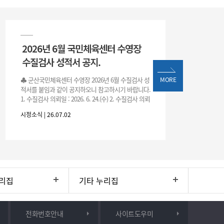
2026년 6월 국민체육센터 수영장
수질검사 성적서 공지.
♣ 군산국민체육센터 수영장 2026년 6월 수질검사 성
MORE
적서를 붙임과 같이 공지하오니 참고하시기 바랍니다.
1. 수질검사 의뢰일 : 2026. 6. 24.(수) 2. 수질검사 의뢰
처 : 전북대학교 물환경연구센터 3. 근거 : 『체육시설
시정소식 | 26.07.02
리집
기타 누리집
전화번호안내
사이트도우미