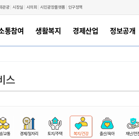
화관광
시장실
시의회
시민광장플랫폼
인구정책
소통참여
생활복지
경제산업
정보공개
새만금 해양거점도시 군산
정보공개 목록/청구
시민참여서비스
여권 민원
기업지원
교육
군산시 소개
군산시 관할권 주요논리
각종 신고/민원
사전정보공표
일자리/창업
차량 민원
상하수도
시청안내
새만금 관할구역 결
주민등록/인감/가
교통안내
기업목록
인사운영
SNS소식
여권발급안내
시민광장플랫폼
교육지원
투자기업 인센티브
정보공개 목록/청구
군산 현황
차량등록사업소 안내
하수도 계획
군산시 명장
사전정보공표
청사종합안내
주민등록/인감/가
시내버스
일반기업 목록
2022년도 통계
조직도
비스
여권 서식
시장에게 바란다
평생교육
기업지원정책
군산의 역사
차량 신규/이전 등록
상수도시설
구인구직
수시공표
전화번호안내
각종서식
택시
사회적경제기업
2023년도 통계
업무
나의민원
학자금대출이자지원
경제 공지/서식
수상현황
저당권 설정/말소 등록
수질검사
청년뜰(청년센터/창업센터)
부서별 팩스번호
시외버스/고속버스
공장 검색
2024년도 통계
부서소
나도한마디
우리아이 꿈탐험 지원사업
기업애로해소SOS
자연지리특성
등록원부 열람/발급
상수도/하수도 요금
시청 오시는 길
철도/항공
2025년도 통계
부서별 
군산시사회적경제지원센터
칭찬합시다
시민정보화교육
강소연구개발특구
행정구역/행정지도
자동차 등록 서식
요금조회납부시스템
여객선
설문조사
부모학교예약시스템
자매결연/국제협력 도시
자동차 과태료 조회 및 납부
공공하수처리시설
교통 관련사이트
일자리 지원사업
자원봉사참여
군산어린이시청
군산의 상징
자동차 정기(종합)검사 기
주정차단속 문자알
일자리지원센터
설/교통
경제/일자리
토지/주택
복지/건강
출산/육아
재난/안
간조회 및 검사예약
스
전자민원창
적극행정
디지털배움터