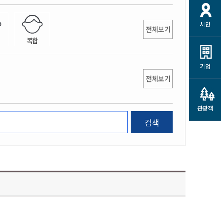
개
재정정보 공개
공공저작물
션
시민
통계정보
행정규제개혁
전체보기
소상공인 지원
복합
민방위/재난안전
시스템
행정규제개혁안내
고유가 피해지원금
민방위
규제신문고
군산사랑배달 배달의명수
기업
재난안전
전체보기
규제입증요청
카드수수료 지원
풍수해보험
사
규제정보포털
소상공인지원
재해예방
관광객
관련기관 안내
검색
군산시착한가격업소
시민대상보험
통계
영조물 배상보험
인 현황
군산시민 안전보험
군산시민 자전거보험
군산 상품
농업인안전보험 농가부담
 가이드북
금 지원사업