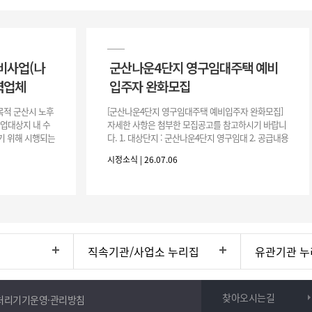
비사업(나
군산나운4단지 영구임대주택 예비
력업체
입주자 완화모집
목적 군산시 노후
[군산나운4단지 영구임대주택 예비입주자 완화모집]
사업대상지 내 수
자세한 사항은 첨부한 모집공고를 참고하시기 바랍니
기 위해 시행되는
다. 1. 대상단지 : 군산나운4단지 영구임대 2. 공급내용
수행하기 위한 복
: 26.37㎡ (7평) 500호 3. 공 고 일 : 2026. 7. 6.
시정소식 | 26.07.06
직속기관/사업소 누리집
유관기관 누
찾아오시는길
처리기기운영·관리방침