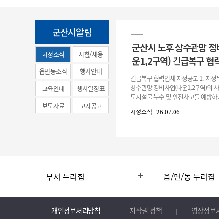
군산시알림
군산시 노후 상수관망 정
시정소식
시험/채용
운1,2구역) 긴급복구 협
(municipal
읍면동소식
행사안내
긴급복구 협력업체 지정공고 1. 지정
news)
상수관망 정비사업(나운1,2구역)의 
교육안내
행사일정표
도시설물 누수 및 안전사고를 예방하
보도자료
고시공고
긴급복구공사 및 소규모 긴급공사를 
시정소식 | 26.07.06
구업체 지정 2. 협력업체
부서 누리집
읍/면/동 누리집
개인정보처리방침
저작권 정책
영상정보