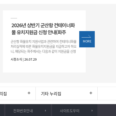
2026년 상반기 군산항 컨테이너화
물 유치지원금 신청 안내(화주
군산항 화물유치 지원사업과 관련하여 컨테이너화물
MORE
처리실적에 따른 화물유치지원금을 지급하고자 하오
니, 해당되는 화주께서는 다음과 같이 지원금을 신청
하시기 바랍니다. 1. 해당기간 : ‘25. 11. 1. ~ '26. 4. 30.
시정소식 | 26.07.29
(6개월
리집
기타 누리집
전화번호안내
사이트도우미