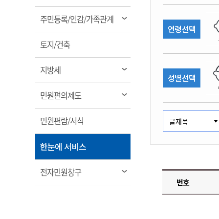
림
계약정보공개
전화번호안내
전화번호안내
전화번호안내
전화번호안내
전화번호안내
전화번호안내
전화번호안내
전화번호안내
군산시보
장사정보
열
주민등록/인감/가족관계
입찰/계약정보
연령선택
읍면동소식
주민복지 안내서
주요시책
림
수산업
찾아오시는길
찾아오시는길
찾아오시는길
찾아오시는길
찾아오시는길
찾아오시는길
찾아오시는길
찾아오시는길
용역과제
열
민원편의제도
토지/건축
웹진 열린군산
시정계획
어업현황
림
타기관소식
민원 1회방문 처리제
주요업무
수산물 안전정보
열
지방세
성별선택
어디서나 민원처리제
시정백서
림
군산수산물 소비촉진행사
상품권 구매 사용 및 관리
사전심사 청구제도
열
민원편의제도
군산 특화 수산물
림
민원인 후견인제
열
민원편람/서식
복합민원 상담예약제
림
폐업신고 원스톱서비스
열
한눈에 서비스
납세자 보호관제도
림
『안심상속』 원스톱 서비
열
전자민원창구
스
번호
림