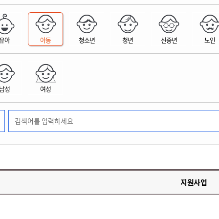
위원회 현황
공공데이터 개방
업무추진비공
군산시 무상교통
공부의 명수
정부24
위원회 명단공개
공공데이터 개방
예산/재정
법률정보
국민신문고
건설
부동산
에너지
유아
아동
청소년
청년
신중년
노인
환경
청소
위생
위원회 회의록 공개
공공데이터 수요조사
민원편람/서식
한눈에 서비스
전자가족관계등록
예산안내
조례규칙 입법예고
경제동향
도로/가로등
부동산 정보
태양광
환경선언문
청소정보
공중위생
재정공시
조례규칙 입법예고(구)
물가정보
자전거
주소/건축/지적/지리정보
가스/석유
인터넷등기소
환경기본정보
대형폐기물 배출신고
위생용품 제조업
결산보고서
법률정보 관련사이트
사회조사
조상땅찾기
국세청홈택스
남성
여성
화학물질 관리지도
공모사업
생활쓰레기 처리요령
식품위생
중기지방재정계획
사업체조
위택스
미세먼지 대응
음식물쓰레기 처리요령
문화 콘텐츠업
투자심사
통계연보
부동산통합민원
환경영향평가
폐기물 처리시설 현황
예산낭비신고
청년통계
체육
공공데이터포털
석면해체 건축물정보
보조금 부정수급 신고
주민등록
새올전자민원창구
체육시설 안내
환경오염업소 공개
공유재산
체류외국
군산시체육회
환경 관련사이트
재정용어사전
생활체육 공지
지원사업
군산시 고향사랑기부제
고향사랑기부제 소개
군산상품