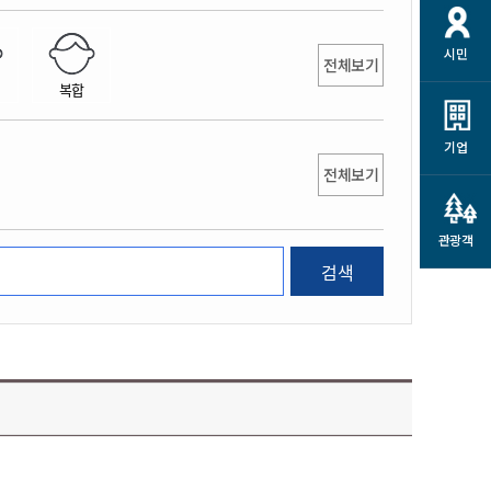
개
재정정보 공개
공공저작물
션
시민
통계정보
행정규제개혁
전체보기
소상공인 지원
복합
민방위/재난안전
시스템
행정규제개혁안내
고유가 피해지원금
민방위
규제신문고
군산사랑배달 배달의명수
기업
재난안전
전체보기
규제입증요청
카드수수료 지원
풍수해보험
사
규제정보포털
소상공인지원
재해예방
관광객
관련기관 안내
검색
군산시착한가격업소
시민대상보험
통계
영조물 배상보험
인 현황
군산시민 안전보험
군산시민 자전거보험
군산 상품
농업인안전보험 농가부담
 가이드북
금 지원사업