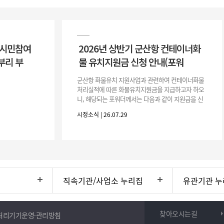
 시민참여
2026년 상반기 군산항 컨테이너화
부리 부
물 유치지원금 신청 안내(포워
군산항 화물유치 지원사업과 관련하여 컨테이너화물
처리실적에 따른 화물유치지원금을 지급하고자 하오
니, 해당되는 포워더께서는 다음과 같이 지원금을 신
청하시기 바랍니다. 1. 해당기간 : ‘25. 11. 1. ~ '26. 4.
시정소식 | 26.07.29
30.(6개
직속기관/사업소 누리집
유관기관 누
찾아오시는길
처리기기운영·관리방침