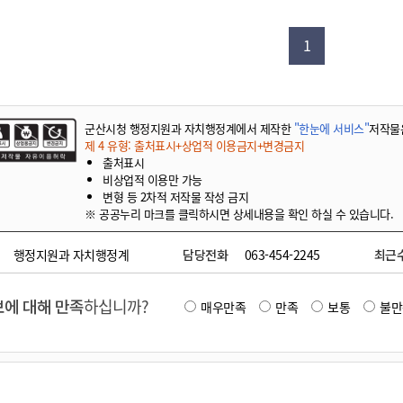
기부자 예우제
기부자 명예의 전당
1
기금사업
군산시 답례품
고향사랑기부제 소식
군산시청 행정지원과 자치행정계에서 제작한
"한눈에 서비스"
저작물
제 4 유형: 출처표시+상업적 이용금지+변경금지
출처표시
비상업적 이용만 가능
변형 등 2차적 저작물 작성 금지
※ 공공누리 마크를 클릭하시면 상세내용을 확인 하실 수 있습니다.
행정지원과 자치행정계
담당전화
063-454-2245
최근
에 대해 만족
하십니까?
매우만족
만족
보통
불만