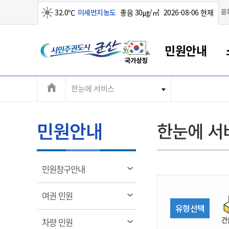
맑음
문
32.0℃
미세먼지농도
좋음 30㎍/㎥
2026-08-06 현재
시
민원안내
민
전
한눈에 서비스
군산새만금
민원안내
소통참여
생활복지
경제산업
정보공개
군산소개
전북소개
주
군산에서 시작되는 새만금
전북특별자치도 소개
군산사랑상품권
민원창구안내
정보공개제도
복지/보건
시정알림
군산시 비전
체
권
민원이용안내
시정소식
인구정책
상품권 안내
제도안내
전북특별자치도란?
메
민원안내
한눈에 서
민원수수료
시험/채용
통합돌봄
상품권 공지사항
비공개대상정보
전북특별자치도 용어 Q&A
뉴
도
종합민원창구
보도자료
주민복지
상품권 Q&A
불복구제절차
자료실
시
아름다운 배려창구
행사안내
아동/청소년
상품권 이용규약
수수료
열
민원창구안내
홍보영상 게시판
토지정보민원창구
행사일정표
여성/가족
판매대행점 조회
정보공개서식
림
군
대표전화
대표전화
대표전화
대표전화
대표전화
대표전화
대표전화
대표전화
063-454-4000
063-454-4000
063-454-4000
063-454-4000
063-454-4000
063-454-4000
063-454-4000
063-454-4000
열
여권 민원
무인민원발급기
교육안내
노인복지
지류상품권 재고조회
림
유형선택
산
보건소식
장애인복지
부서 및 담당자 연락처
부서 및 담당자 연락처
부서 및 담당자 연락처
부서 및 담당자 연락처
부서 및 담당자 연락처
부서 및 담당자 연락처
부서 및 담당자 연락처
부서 및 담당자 연락처
건
열
차량 민원
고시공고
사회서비스(바우처)