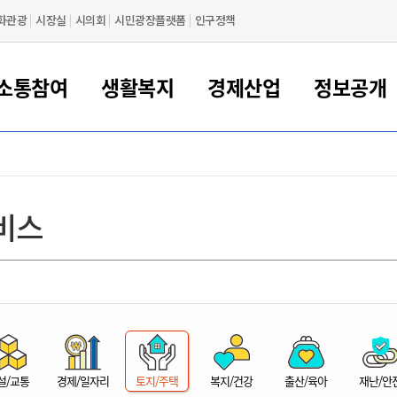
화관광
시장실
시의회
시민광장플랫폼
인구정책
소통참여
생활복지
경제산업
정보공개
새만금 해양거점도시 군산
정보공개 목록/청구
시민참여서비스
여권 민원
기업지원
교육
군산시 소개
군산시 관할권 주요논리
각종 신고/민원
사전정보공표
일자리/창업
차량 민원
상하수도
시청안내
새만금 관할구역 결
주민등록/인감/가
교통안내
기업목록
인사운영
SNS소식
여권발급안내
시민광장플랫폼
교육지원
투자기업 인센티브
정보공개 목록/청구
군산 현황
차량등록사업소 안내
하수도 계획
군산시 명장
사전정보공표
청사종합안내
주민등록/인감/가
시내버스
일반기업 목록
2022년도 통계
조직도
비스
여권 서식
시장에게 바란다
평생교육
기업지원정책
군산의 역사
차량 신규/이전 등록
상수도시설
구인구직
수시공표
전화번호안내
각종서식
택시
사회적경제기업
2023년도 통계
업무
나의민원
학자금대출이자지원
경제 공지/서식
수상현황
저당권 설정/말소 등록
수질검사
청년뜰(청년센터/창업센터)
부서별 팩스번호
시외버스/고속버스
공장 검색
2024년도 통계
부서소
나도한마디
우리아이 꿈탐험 지원사업
기업애로해소SOS
자연지리특성
등록원부 열람/발급
상수도/하수도 요금
시청 오시는 길
철도/항공
2025년도 통계
부서별 
군산시사회적경제지원센터
칭찬합시다
시민정보화교육
강소연구개발특구
행정구역/행정지도
자동차 등록 서식
요금조회납부시스템
여객선
설문조사
부모학교예약시스템
자매결연/국제협력 도시
자동차 과태료 조회 및 납부
공공하수처리시설
교통 관련사이트
일자리 지원사업
자원봉사참여
군산어린이시청
군산의 상징
자동차 정기(종합)검사 기
주정차단속 문자알
일자리지원센터
설/교통
경제/일자리
토지/주택
복지/건강
출산/육아
재난/안
간조회 및 검사예약
스
전자민원창
적극행정
디지털배움터