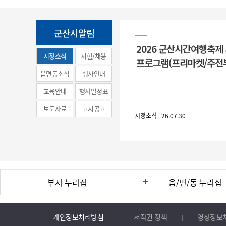
군산시알림
2026 군산시간여행축제
시정소식
시험/채용
프로그램(프리마켓/주전
(municipal
읍면동소식
행사안내
news)
교육안내
행사일정표
보도자료
고시공고
시정소식 | 26.07.30
부서 누리집
읍/면/동 누리집
개인정보처리방침
저작권 정책
영상정보