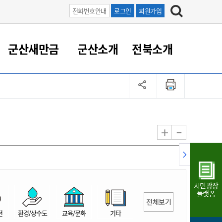
전화번호안내
로그인
회원가입
군산새만금
군산소개
전북소개
정 대응
족관계
부서/업무
RE100의 중심 새만금
도시/공원/주택
산업인프라
정책실명제
토지/건축
읍면동 안내
군산새만금 홍보 영상
조직운영6대지표
농업/축산업
도시재생
지방세
족관계
도시계획/지구단위계획
군산국가산업단지
정책실명제 안내
지방세
도시재생사업
민선8기 농업비전/발전방
공무원 정원
향
-
+
공원녹지
군산2국가산업단지
국민신청실명제안내
지방세환급금신청
도시재생(현장)지원센터
과장급이상 상위직 비율
농산물 유통
식
주택
새만금산업단지
정책실명제 중점관리 대상
지방세 상담챗봇
도시재생시설 현황
공무원 1인당 주민수
가축방역
자료실
자유무역지역
도시재생 공지/행사
현장공무원 비율
동물복지
지방산업단지
재정규모대비 인건비운영
시민광장
농공단지
실국본부수
플랫폼
전체보기
림 서비
산업단지 지도
내고장 알리미
전
환경/상수도
교육/문화
기타
구
항만/여객/공항/철도/컨벤