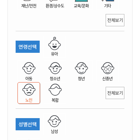
재난/안전
환경/상수도
교육/문화
기타
전체보기
연령선택
유아
아동
청소년
청년
신중년
전체보기
노인
복합
성별선택
남성