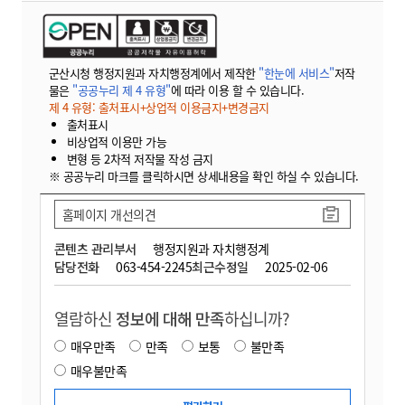
군산시청 행정지원과 자치행정계에서 제작한
"한눈에 서비스"
저작
물은
"공공누리 제 4 유형"
에 따라 이용 할 수 있습니다.
제 4 유형: 출처표시+상업적 이용금지+변경금지
출처표시
비상업적 이용만 가능
변형 등 2차적 저작물 작성 금지
※ 공공누리 마크를 클릭하시면 상세내용을 확인 하실 수 있습니다.
홈페이지 개선의견
콘텐츠 관리부서
행정지원과 자치행정계
담당전화
063-454-2245
최근수정일
2025-02-06
열람하신
정보에 대해 만족
하십니까?
매우만족
만족
보통
불만족
매우불만족