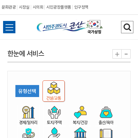
문화관광
시장실
시의회
시민광장플랫폼
인구정책
시
전
검
민
체
색
메
하
-
+
한눈에 서비스
주
뉴
기
열
권
기
도
유형선택
시
건설/교통
군
경제/일자리
토지/주택
복지/건강
출산/육아
산