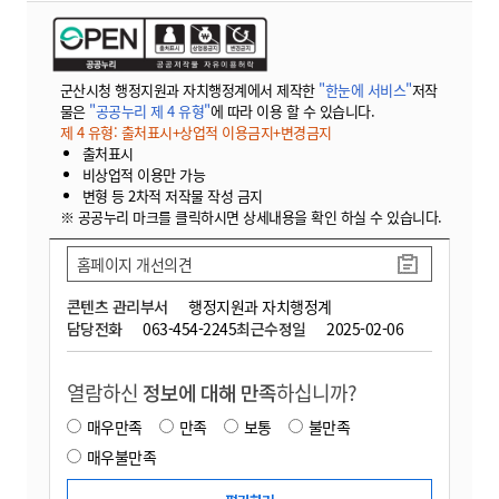
군산시청 행정지원과 자치행정계에서 제작한
"한눈에 서비스"
저작
물은
"공공누리 제 4 유형"
에 따라 이용 할 수 있습니다.
제 4 유형: 출처표시+상업적 이용금지+변경금지
출처표시
비상업적 이용만 가능
변형 등 2차적 저작물 작성 금지
※ 공공누리 마크를 클릭하시면 상세내용을 확인 하실 수 있습니다.
홈페이지 개선의견
콘텐츠 관리부서
행정지원과 자치행정계
담당전화
063-454-2245
최근수정일
2025-02-06
열람하신
정보에 대해 만족
하십니까?
매우만족
만족
보통
불만족
매우불만족