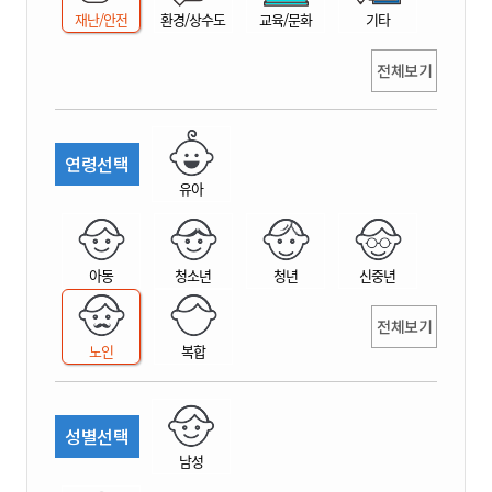
재난/안전
환경/상수도
교육/문화
기타
전체보기
연령선택
유아
아동
청소년
청년
신중년
전체보기
노인
복합
성별선택
남성