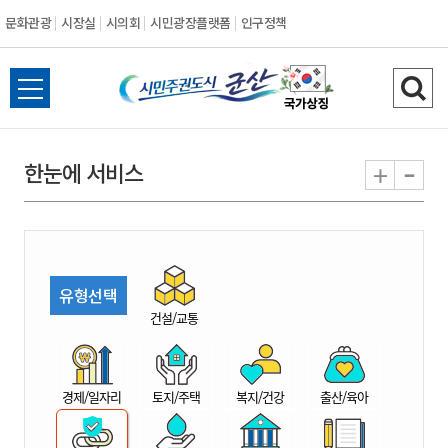
문화관광
시장실
시의회
시민광장플랫폼
인구정책
시
전
검
민
체
색
메
하
-
+
한눈에 서비스
주
뉴
기
열
권
기
도
유형선택
시
건설/교통
군
경제/일자리
토지/주택
복지/건강
출산/육아
산