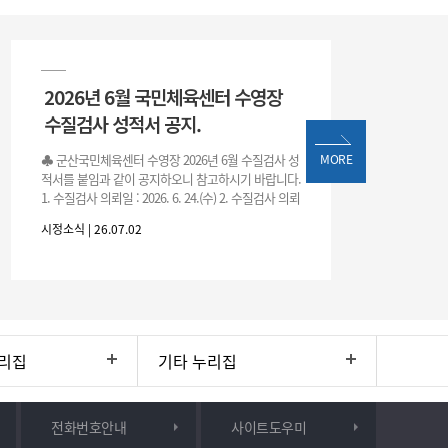
2026년 6월 국민체육센터 수영장
수질검사 성적서 공지.
♣ 군산국민체육센터 수영장 2026년 6월 수질검사 성
MORE
적서를 붙임과 같이 공지하오니 참고하시기 바랍니다.
1. 수질검사 의뢰일 : 2026. 6. 24.(수) 2. 수질검사 의뢰
처 : 전북대학교 물환경연구센터 3. 근거 : 『체육시설
시정소식 | 26.07.02
리집
기타 누리집
전화번호안내
사이트도우미