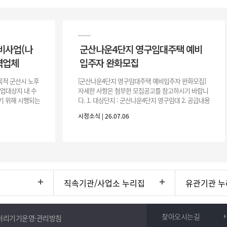
비사업(나
군산나운4단지 영구임대주택 예비
력업체
입주자 완화모집
목적 군산시 노후
[군산나운4단지 영구임대주택 예비입주자 완화모집]
사업대상지 내 수
자세한 사항은 첨부한 모집공고를 참고하시기 바랍니
기 위해 시행되는
다. 1. 대상단지 : 군산나운4단지 영구임대 2. 공급내용
수행하기 위한 복
: 26.37㎡ (7평) 500호 3. 공 고 일 : 2026. 7. 6.
시정소식 | 26.07.06
직속기관/사업소 누리집
유관기관 누
찾아오시는길
처리기기운영·관리방침