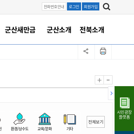
전화번호안내
로그인
회원가입
군산새만금
군산소개
전북소개
정 대응
족관계
부서/업무
RE100의 중심 새만금
도시/공원/주택
산업인프라
정책실명제
토지/건축
읍면동 안내
군산새만금 홍보 영상
조직운영6대지표
농업/축산업
도시재생
지방세
족관계
도시계획/지구단위계획
군산국가산업단지
정책실명제 안내
지방세
도시재생사업
민선8기 농업비전/발전방
공무원 정원
향
-
+
공원녹지
군산2국가산업단지
국민신청실명제안내
지방세환급금신청
도시재생(현장)지원센터
과장급이상 상위직 비율
농산물 유통
식
주택
새만금산업단지
정책실명제 중점관리 대상
지방세 상담챗봇
도시재생시설 현황
공무원 1인당 주민수
가축방역
자료실
자유무역지역
도시재생 공지/행사
현장공무원 비율
동물복지
지방산업단지
재정규모대비 인건비운영
시민광장
농공단지
실국본부수
플랫폼
전체보기
림 서비
산업단지 지도
내고장 알리미
전
환경/상수도
교육/문화
기타
구
항만/여객/공항/철도/컨벤