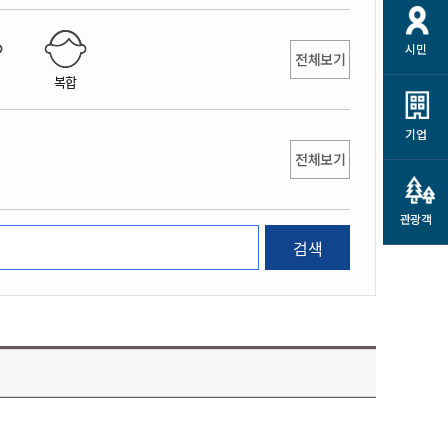
개
재정정보 공개
공공저작물
션
시민
통계정보
행정규제개혁
전체보기
소상공인 지원
복합
민방위/재난안전
시스템
행정규제개혁안내
고유가 피해지원금
민방위
규제신문고
군산사랑배달 배달의명수
기업
재난안전
전체보기
규제입증요청
카드수수료 지원
풍수해보험
사
규제정보포털
소상공인지원
재해예방
관광객
관련기관 안내
검색
군산시착한가격업소
시민대상보험
통계
영조물 배상보험
인 현황
군산시민 안전보험
군산시민 자전거보험
군산 상품
농업인안전보험 농가부담
 가이드북
금 지원사업