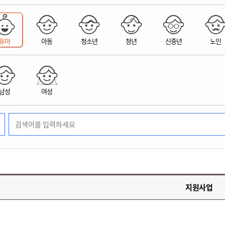
위원회 현황
공공데이터 개방
업무추진비공
군산시 무상교통
공부의 명수
정부24
위원회 명단공개
공공데이터 개방
예산/재정
법률정보
국민신문고
건설
부동산
에너지
유아
아동
청소년
청년
신중년
노인
환경
청소
위생
위원회 회의록 공개
공공데이터 수요조사
민원편람/서식
한눈에 서비스
전자가족관계등록
예산안내
조례규칙 입법예고
경제동향
도로/가로등
부동산 정보
태양광
환경선언문
청소정보
공중위생
재정공시
조례규칙 입법예고(구)
물가정보
자전거
주소/건축/지적/지리정보
가스/석유
인터넷등기소
환경기본정보
대형폐기물 배출신고
위생용품 제조업
결산보고서
법률정보 관련사이트
사회조사
조상땅찾기
국세청홈택스
남성
여성
화학물질 관리지도
공모사업
생활쓰레기 처리요령
식품위생
중기지방재정계획
사업체조
위택스
미세먼지 대응
음식물쓰레기 처리요령
문화 콘텐츠업
투자심사
통계연보
부동산통합민원
환경영향평가
폐기물 처리시설 현황
예산낭비신고
청년통계
체육
공공데이터포털
석면해체 건축물정보
보조금 부정수급 신고
주민등록
새올전자민원창구
체육시설 안내
환경오염업소 공개
공유재산
체류외국
군산시체육회
환경 관련사이트
재정용어사전
생활체육 공지
지원사업
군산시 고향사랑기부제
고향사랑기부제 소개
군산상품