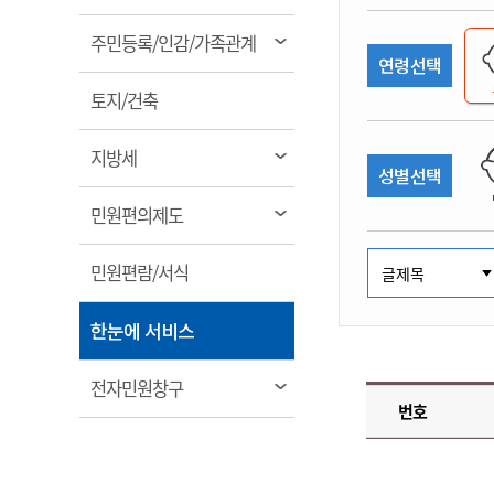
림
계약정보공개
전화번호안내
전화번호안내
전화번호안내
전화번호안내
전화번호안내
전화번호안내
전화번호안내
전화번호안내
군산시보
장사정보
열
주민등록/인감/가족관계
입찰/계약정보
연령선택
읍면동소식
주민복지 안내서
주요시책
림
수산업
찾아오시는길
찾아오시는길
찾아오시는길
찾아오시는길
찾아오시는길
찾아오시는길
찾아오시는길
찾아오시는길
용역과제
열
민원편의제도
토지/건축
웹진 열린군산
시정계획
어업현황
림
타기관소식
민원 1회방문 처리제
주요업무
수산물 안전정보
열
지방세
성별선택
어디서나 민원처리제
시정백서
림
군산수산물 소비촉진행사
상품권 구매 사용 및 관리
사전심사 청구제도
열
민원편의제도
군산 특화 수산물
림
민원인 후견인제
열
민원편람/서식
복합민원 상담예약제
림
폐업신고 원스톱서비스
열
한눈에 서비스
납세자 보호관제도
림
『안심상속』 원스톱 서비
열
전자민원창구
스
번호
림