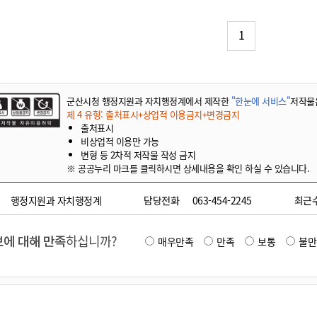
기부자 예우제
기부자 명예의 전당
1
기금사업
군산시 답례품
고향사랑기부제 소식
군산시청 행정지원과 자치행정계에서 제작한
"한눈에 서비스"
저작물
제 4 유형: 출처표시+상업적 이용금지+변경금지
출처표시
비상업적 이용만 가능
변형 등 2차적 저작물 작성 금지
※ 공공누리 마크를 클릭하시면 상세내용을 확인 하실 수 있습니다.
행정지원과 자치행정계
담당전화
063-454-2245
최근
에 대해 만족
하십니까?
매우만족
만족
보통
불만