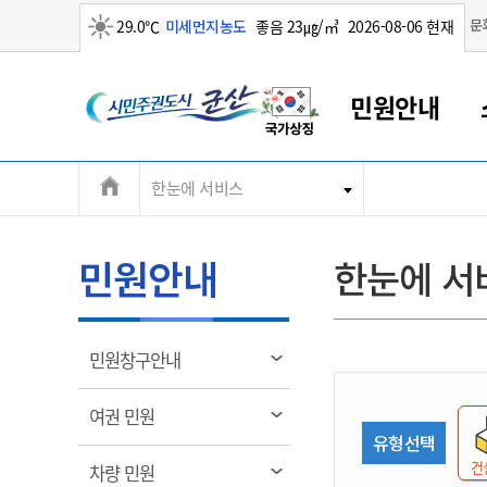
맑음
문
29.0℃
미세먼지농도
좋음 23㎍/㎥
2026-08-06 현재
시
민원안내
민
전
한눈에 서비스
군산새만금
민원안내
소통참여
생활복지
경제산업
정보공개
군산소개
전북소개
주
군산에서 시작되는 새만금
전북특별자치도 소개
군산사랑상품권
민원창구안내
정보공개제도
복지/보건
시정알림
군산시 비전
체
권
민원이용안내
시정소식
인구정책
상품권 안내
제도안내
전북특별자치도란?
메
민원안내
한눈에 서
민원수수료
시험/채용
통합돌봄
상품권 공지사항
비공개대상정보
전북특별자치도 용어 Q&A
뉴
도
종합민원창구
보도자료
주민복지
상품권 Q&A
불복구제절차
자료실
시
아름다운 배려창구
행사안내
아동/청소년
상품권 이용규약
수수료
열
민원창구안내
홍보영상 게시판
토지정보민원창구
행사일정표
여성/가족
판매대행점 조회
정보공개서식
림
군
대표전화
대표전화
대표전화
대표전화
대표전화
대표전화
대표전화
대표전화
063-454-4000
063-454-4000
063-454-4000
063-454-4000
063-454-4000
063-454-4000
063-454-4000
063-454-4000
열
여권 민원
무인민원발급기
교육안내
노인복지
지류상품권 재고조회
림
유형선택
산
보건소식
장애인복지
부서 및 담당자 연락처
부서 및 담당자 연락처
부서 및 담당자 연락처
부서 및 담당자 연락처
부서 및 담당자 연락처
부서 및 담당자 연락처
부서 및 담당자 연락처
부서 및 담당자 연락처
건
열
차량 민원
고시공고
사회서비스(바우처)