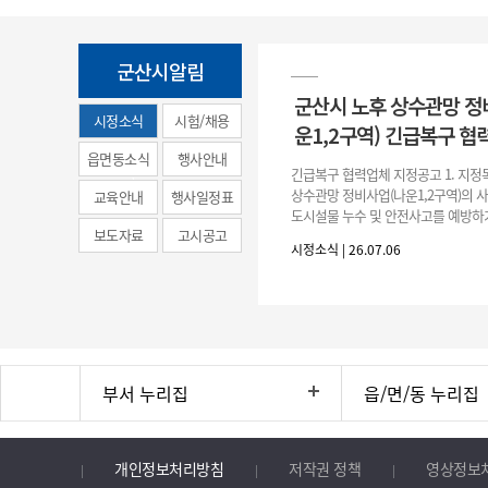
군산시알림
군산시 노후 상수관망 정
시정소식
시험/채용
운1,2구역) 긴급복구 협
(municipal
읍면동소식
행사안내
긴급복구 협력업체 지정공고 1. 지정
news)
상수관망 정비사업(나운1,2구역)의 
교육안내
행사일정표
도시설물 누수 및 안전사고를 예방하
보도자료
고시공고
긴급복구공사 및 소규모 긴급공사를 
시정소식 | 26.07.06
구업체 지정 2. 협력업체
부서 누리집
읍/면/동 누리집
개인정보처리방침
저작권 정책
영상정보