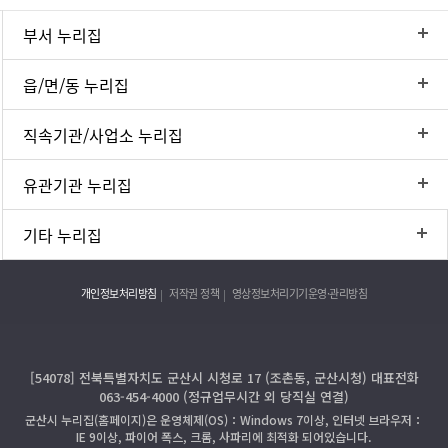
부서 누리집
읍/면/동 누리집
직속기관/사업소 누리집
유관기관 누리집
기타 누리집
개인정보처리방침
저작권 정책
영상정보처리기기운영·관리방침
[54078] 전북특별자치도 군산시 시청로 17 (조촌동, 군산시청) 대표전화
063-454-4000 (정규업무시간 외 당직실 연결)
군산시 누리집(홈페이지)은 운영체제(OS)：Windows 7이상, 인터넷 브라우저：
IE 9이상, 파이어 폭스, 크롬, 사파리에 최적화 되어있습니다.