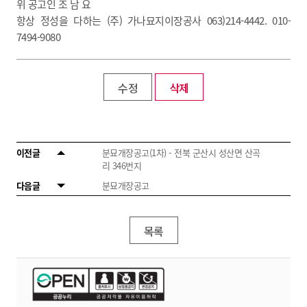
위 공고인 조 남 요
항상 정성을 다하는 (주) 가나묘지이장공사 063)214-4442. 010-
7494-9080
수정
삭제
이전글
분묘개장공고(1차) - 전북 군산시 성산면 산곡
리 346번지
다음글
분묘개장공고
목록