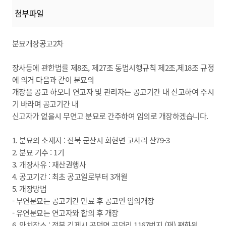
첨부파일
분묘개장공고2차
장사등에 관한법률 제8조, 제27조 동법시행규칙 제2조,제18조 규정
에 의거 다음과 같이 분묘의
개장을 공고 하오니 연고자 및 관리자는 공고기간 내 신고하여 주시
기 바라며 공고기간 내
신고자가 없을시 무연고 분묘로 간주하여 임의로 개장하겠습니다.
1. 분묘의 소재지 : 전북 군산시 회현면 고사리 산79-3
2. 분묘 기수 : 1기
3. 개장사유 : 재산권행사
4. 공고기간 : 최초 공고일로부터 3개월
5. 개장방법
- 무연분묘는 공고기간 만료 후 공고인 임의개장
- 유연분묘는 연고자와 합의 후 개장
6. 안치장소 : 전북 김제시 공덕면 공덕리 1167번지 (재) 평화원