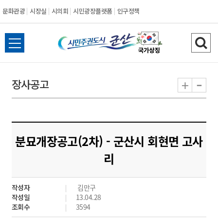
문화관광
시장실
시의회
시민광장플랫폼
인구정책
시
전
검
민
체
색
메
하
-
+
장사공고
주
뉴
기
열
권
기
도
분묘개장공고(2차) - 군산시 회현면 고사
시
리
군
작성자
김만구
산
작성일
13.04.28
조회수
3594