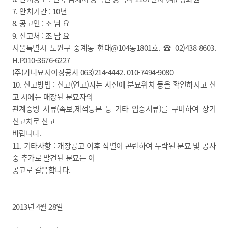
7. 안치기간 : 10년
8. 공고인 : 조 남 요
9. 신고처 : 조 남 요
서울특별시 노원구 중계동 현대@104동1801호. ☎ 02)438-8603.
H.P010-3676-6227
(주)가나묘지이장공사 063)214-4442. 010-7494-9080
10. 신고방법 : 신고(연고)자는 사전에 분묘위치 등을 확인하시고 신
고 시에는 매장된 분묘자의
관계증빙 서류(족보,제적등본 등 기타 입증서류)를 구비하여 상기
신고처로 신고
바랍니다.
11. 기타사항 : 개장공고 이후 식별이 곤란하여 누락된 분묘 및 공사
중 추가로 발견된 분묘는 이
공고로 갈음합니다.
2013년 4월 28일