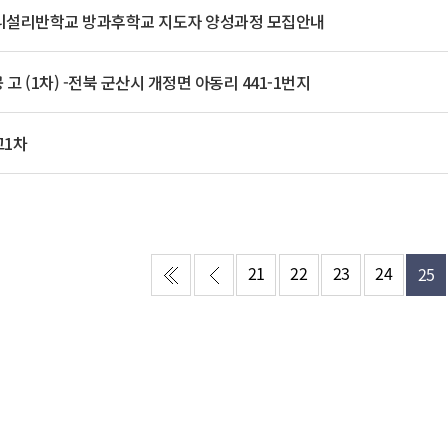
기부자 예우제
애니설리반학교 방과후학교 지도자 양성과정 모집안내
기부자 명예의 전당
기금사업
공 고 (1차) -전북 군산시 개정면 아동리 441-1번지
군산시 답례품
고향사랑기부제 소식
1차
21
22
23
24
25