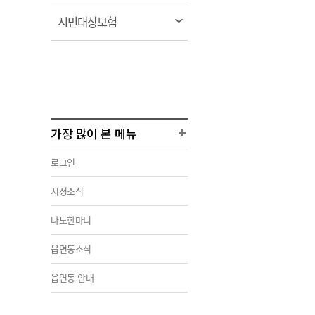
림
열
시민대상보험
림
가장 많이 본 메뉴
로그인
시정소식
나도한마디
읍면동소식
읍면동 안내