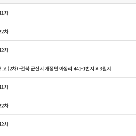
일
위원회 현황
공공데이터 개방
업무추진비공
군산시 무상교통
공부의 명수
정부24
1차
위원회 명단공개
공공데이터 개방
예산/재정
법률정보
국민신문고
건설
부동산
에너지
환경
청소
위생
위원회 회의록 공개
공공데이터 수요조사
민원편람/서식
한눈에 서비스
전자가족관계등록
예산안내
조례규칙 입법예고
경제동향
2차
도로/가로등
부동산 정보
태양광
환경선언문
청소정보
공중위생
재정공시
조례규칙 입법예고(구)
물가정보
자전거
주소/건축/지적/지리정보
가스/석유
인터넷등기소
환경기본정보
대형폐기물 배출신고
위생용품 제조업
결산보고서
법률정보 관련사이트
사회조사
2차
조상땅찾기
국세청홈택스
화학물질 관리지도
공모사업
생활쓰레기 처리요령
식품위생
중기지방재정계획
사업체조
위택스
미세먼지 대응
음식물쓰레기 처리요령
문화 콘텐츠업
공 고 (2차) -전북 군산시 개정면 아동리 441-1번지 외3필지
투자심사
통계연보
부동산통합민원
환경영향평가
폐기물 처리시설 현황
예산낭비신고
청년통계
체육
공공데이터포털
석면해체 건축물정보
1차
보조금 부정수급 신고
주민등록
새올전자민원창구
체육시설 안내
환경오염업소 공개
공유재산
체류외국
군산시체육회
환경 관련사이트
2차
재정용어사전
생활체육 공지
군산시 고향사랑기부제
2차
고향사랑기부제 소개
군산상품