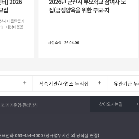
] 2026
2026년 군산시 부모학교 참여자 모
모집
집(긍정양육을 위한 부모-자
산시 마을만들기
업」 대상마을을
시정소식 | 26.04.06
직속기관/사업소 누리집
유관기관 누
찾아오시는길
처리기기운영·관리방침
대표전화 063-454-4000 (정규업무시간 외 당직실 연결)