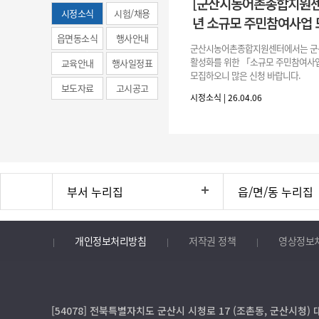
[군산시농어촌종합지원센터
시정소식
시험/채용
년 소규모 주민참여사업 
(municipal
읍면동소식
행사안내
군산시농어촌종합지원센터에서는 군
news)
활성화를 위한 「소규모 주민참여사
교육안내
행사일정표
모집하오니 많은 신청 바랍니다.
보도자료
고시공고
시정소식 | 26.04.06
부서 누리집
읍/면/동 누리집
개인정보처리방침
저작권 정책
영상정보
[54078] 전북특별자치도 군산시 시청로 17 (조촌동, 군산시청) 