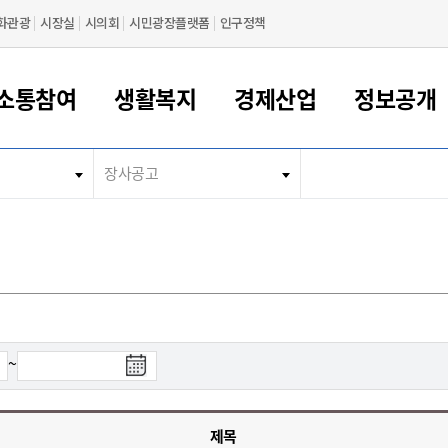
화관광
시장실
시의회
시민광장플랫폼
인구정책
소통참여
생활복지
경제산업
정보공개
장사공고
새만금 해양거점도시 군산
정보공개 목록/청구
시민참여서비스
여권 민원
기업지원
교육
군산시 소개
군산시 관할권 주요논리
각종 신고/민원
사전정보공표
일자리/창업
차량 민원
상하수도
시청안내
새만금 관할구역 결
주민등록/인감/가
교통안내
기업목록
인사운영
SNS소식
여권발급안내
시민광장플랫폼
교육지원
투자기업 인센티브
정보공개 목록/청구
군산 현황
차량등록사업소 안내
하수도 계획
군산시 명장
사전정보공표
청사종합안내
주민등록/인감/가
시내버스
일반기업 목록
2022년도 통계
조직도
여권 서식
시장에게 바란다
평생교육
기업지원정책
군산의 역사
차량 신규/이전 등록
상수도시설
구인구직
수시공표
전화번호안내
각종서식
택시
사회적경제기업
2023년도 통계
업무
나의민원
학자금대출이자지원
경제 공지/서식
수상현황
저당권 설정/말소 등록
수질검사
청년뜰(청년센터/창업센터)
부서별 팩스번호
시외버스/고속버스
공장 검색
2024년도 통계
부서소
나도한마디
우리아이 꿈탐험 지원사업
기업애로해소SOS
자연지리특성
등록원부 열람/발급
상수도/하수도 요금
시청 오시는 길
철도/항공
2025년도 통계
부서별 
군산시사회적경제지원센터
칭찬합시다
시민정보화교육
강소연구개발특구
행정구역/행정지도
자동차 등록 서식
요금조회납부시스템
여객선
검
~
설문조사
부모학교예약시스템
자매결연/국제협력 도시
자동차 과태료 조회 및 납부
공공하수처리시설
교통 관련사이트
색
일자리 지원사업
종
자원봉사참여
군산어린이시청
군산의 상징
자동차 정기(종합)검사 기
주정차단속 문자알
일자리지원센터
료
간조회 및 검사예약
스
제목
전자민원창
적극행정
디지털배움터