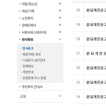
일
계약정보공개
아동/청소년
전화번호안내
전화번호안내
전화번호안내
전화번호안내
전화번호안내
전화번호안내
전화번호안내
전화번호안내
군산시보
장사정보
분묘개장공고
60
여성/가족
입찰/계약정보
읍면동소식
주민복지 안내서
주요시책
수산업
찾아오시는길
찾아오시는길
찾아오시는길
찾아오시는길
찾아오시는길
찾아오시는길
찾아오시는길
찾아오시는길
노인복지
용역과제
민원편의제도
웹진 열린군산
시정계획
분묘개장공고
59
어업현황
장애인복지
타기관소식
민원 1회방문 처리제
주요업무
수산물 안전정보
사회서비스(바우처)
어디서나 민원처리제
시정백서
분묘개장공고
58
장사정보
군산수산물 소비촉진행사
상품권 구매 사용 및 관리
사전심사 청구제도
군산 특화 수산물
- 장사공고
민원인 후견인제
분 묘 개 장 
57
- 매장/화장 정보
복합민원 상담예약제
- 시설묘지 설치안내
- 장례정보
폐업신고 원스톱서비스
분묘개장공고
56
- 개장안내
납세자 보호관제도
- 공영장례 부고 알림
분묘개장공고
『안심상속』 원스톱 서비
55
주민복지 안내서
스
열
교육
분묘개장공고
54
림