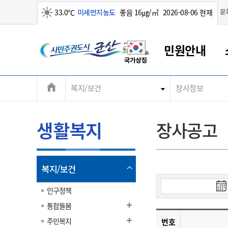
맑음
문
33.0℃
미세먼지농도
좋음 16㎍/㎥
2026-08-06 현재
시
민원안내
민
전
복지/보건
장사정보
군산새만금
민원안내
소통참여
생활복지
경제산업
정보공개
군산소개
전북소개
주
군산에서 시작되는 새만금
전북특별자치도 소개
군산사랑상품권
민원창구안내
정보공개제도
복지/보건
시정알림
군산시 비전
체
권
민원이용안내
시정소식
인구정책
상품권 안내
제도안내
전북특별자치도란?
메
생활복지
장사공고
민원수수료
시험/채용
통합돌봄
상품권 공지사항
비공개대상정보
전북특별자치도 용어 Q&A
뉴
도
종합민원창구
보도자료
주민복지
상품권 Q&A
불복구제절차
자료실
시
아름다운 배려창구
행사안내
아동/청소년
상품권 이용규약
수수료
열
복지/보건
홍보영상 게시판
토지정보민원창구
행사일정표
여성/가족
판매대행점 조회
정보공개서식
림
검
군
대표전화
대표전화
대표전화
대표전화
대표전화
대표전화
대표전화
대표전화
063-454-4000
063-454-4000
063-454-4000
063-454-4000
063-454-4000
063-454-4000
063-454-4000
063-454-4000
인구정책
무인민원발급기
교육안내
노인복지
지류상품권 재고조회
색
통합돌봄
시
산
보건소식
장애인복지
부서 및 담당자 연락처
부서 및 담당자 연락처
부서 및 담당자 연락처
부서 및 담당자 연락처
부서 및 담당자 연락처
부서 및 담당자 연락처
부서 및 담당자 연락처
부서 및 담당자 연락처
작
주민복지
번호
고시공고
사회서비스(바우처)