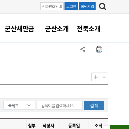
전화번호안내
로그인
회원가입
군산새만금
군산소개
전북소개
정 대응
족관계
부서/업무
RE100의 중심 새만금
도시/공원/주택
산업인프라
정책실명제
토지/건축
읍면동 안내
군산새만금 홍보 영상
조직운영6대지표
농업/축산업
도시재생
지방세
족관계
도시계획/지구단위계획
군산국가산업단지
정책실명제 안내
지방세
도시재생사업
민선8기 농업비전/발전방
공무원 정원
향
-
+
공원녹지
군산2국가산업단지
국민신청실명제안내
지방세환급금신청
도시재생(현장)지원센터
과장급이상 상위직 비율
농산물 유통
식
주택
새만금산업단지
정책실명제 중점관리 대상
지방세 상담챗봇
도시재생시설 현황
공무원 1인당 주민수
가축방역
자료실
자유무역지역
도시재생 공지/행사
현장공무원 비율
동물복지
지방산업단지
재정규모대비 인건비운영
농공단지
실국본부수
림 서비
산업단지 지도
내고장 알리미
첨부
작성자
등록일
조회
구
항만/여객/공항/철도/컨벤