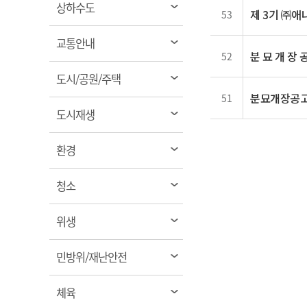
열
상하수도
제 3기 ㈜
53
림
열
교통안내
분 묘 개 장 
52
림
열
도시/공원/주택
림
분묘개장공고
51
열
도시재생
림
열
환경
림
열
청소
림
열
위생
림
열
민방위/재난안전
림
열
체육