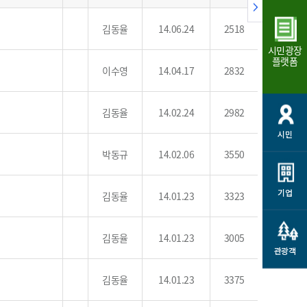
개
재정정보 공개
공공저작물
션
김동율
14.06.24
2518
통계정보
행정규제개혁
소상공인 지원
시민광장
민방위/재난안전
플랫폼
시스템
행정규제개혁안내
이수영
14.04.17
2832
고유가 피해지원금
민방위
규제신문고
군산사랑배달 배달의명수
재난안전
규제입증요청
김동율
14.02.24
2982
카드수수료 지원
풍수해보험
사
규제정보포털
시민
소상공인지원
재해예방
박동규
14.02.06
3550
관련기관 안내
군산시착한가격업소
시민대상보험
기업
통계
김동율
14.01.23
3323
영조물 배상보험
인 현황
군산시민 안전보험
김동율
14.01.23
3005
관광객
군산시민 자전거보험
군산 상품
농업인안전보험 농가부담
김동율
14.01.23
3375
 가이드북
금 지원사업