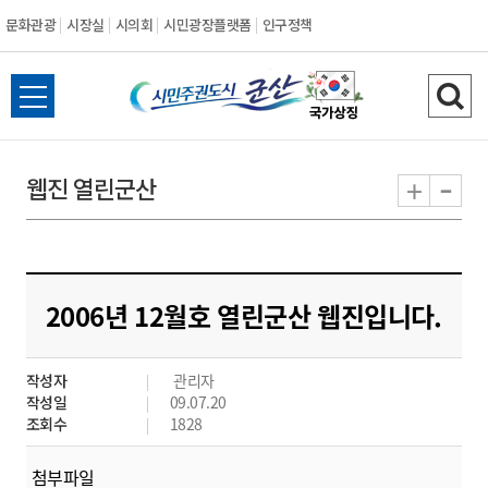
문화관광
시장실
시의회
시민광장플랫폼
인구정책
시
전
검
민
체
색
메
하
-
+
웹진 열린군산
주
뉴
기
열
권
기
도
2006년 12월호 열린군산 웹진입니다.
시
작성자
관리자
군
작성일
09.07.20
조회수
1828
산
첨부파일