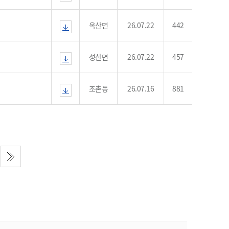
농기계 종합보험
옥산면
26.07.22
442
성산면
26.07.22
457
조촌동
26.07.16
881