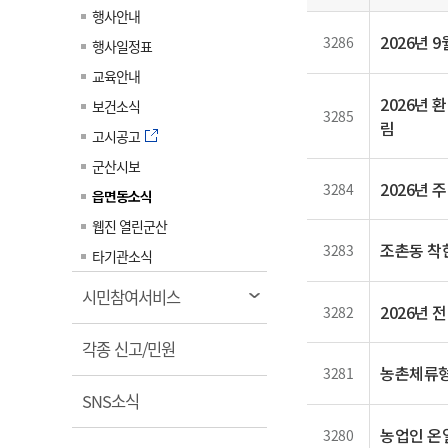
일
계약정보공개
행사안내
전화번호안내
전화번호안내
전화번호안내
전화번호안내
전화번호안내
전화번호안내
전화번호안내
전화번호안내
군산시보
장사정보
2026년
3286
행사일정표
입찰/계약정보
읍면동소식
주민복지 안내서
주요시책
수산업
찾아오시는길
찾아오시는길
찾아오시는길
찾아오시는길
찾아오시는길
찾아오시는길
찾아오시는길
찾아오시는길
교육안내
용역과제
민원편의제도
웹진 열린군산
시정계획
2026년 
어업현황
보건소식
3285
타기관소식
림
민원 1회방문 처리제
주요업무
수산물 안전정보
고시공고
어디서나 민원처리제
시정백서
군산시보
군산수산물 소비촉진행사
상품권 구매 사용 및 관리
2026년 
3284
사전심사 청구제도
읍면동소식
군산 특화 수산물
민원인 후견인제
웹진 열린군산
조촌동 착한
3283
복합민원 상담예약제
타기관소식
폐업신고 원스톱서비스
열
시민참여서비스
2026년
3282
납세자 보호관제도
림
열
『안심상속』 원스톱 서비
각종 신고/민원
스
림
농촌체류형
3281
열
SNS소식
림
농업인 온
3280