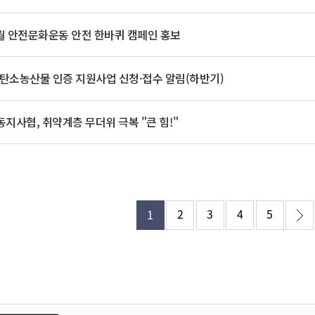
기부자 예우제
기부자 명예의 전당
8월 안전문화운동 안전 한바퀴 캠페인 홍보
기금사업
군산시 답례품
 저탄소농산물 인증 지원사업 신청·접수 알림(하반기)
고향사랑기부제 소식
지사협, 취약계층 무더위 극복 "큰 힘!"
2
3
4
5
1