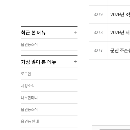
2026년 
3279
최근 본 메뉴
2026년
3278
읍면동소식
군산 조촌동
3277
가장 많이 본 메뉴
로그인
시정소식
나도한마디
읍면동소식
읍면동 안내