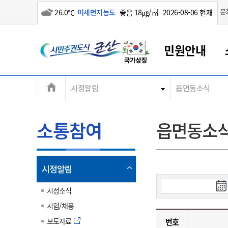
흐림
문
26.0℃
미세먼지농도
좋음 18㎍/㎥
2026-08-06 현재
시
민원안내
민
전
시정알림
읍면동소식
군산새만금
민원안내
소통참여
생활복지
경제산업
정보공개
군산소개
전북소개
주
군산에서 시작되는 새만금
전북특별자치도 소개
군산사랑상품권
민원창구안내
정보공개제도
복지/보건
시정알림
군산시 비전
체
권
민원이용안내
시정소식
인구정책
상품권 안내
제도안내
전북특별자치도란?
메
소통참여
읍면동소
민원수수료
시험/채용
통합돌봄
상품권 공지사항
비공개대상정보
전북특별자치도 용어 Q&A
뉴
도
종합민원창구
보도자료
주민복지
상품권 Q&A
불복구제절차
자료실
시
아름다운 배려창구
행사안내
아동/청소년
상품권 이용규약
수수료
열
시정알림
홍보영상 게시판
토지정보민원창구
행사일정표
여성/가족
판매대행점 조회
정보공개서식
림
검
군
대표전화
대표전화
대표전화
대표전화
대표전화
대표전화
대표전화
대표전화
063-454-4000
063-454-4000
063-454-4000
063-454-4000
063-454-4000
063-454-4000
063-454-4000
063-454-4000
시정소식
무인민원발급기
교육안내
노인복지
지류상품권 재고조회
색
시험/채용
시
산
보건소식
장애인복지
부서 및 담당자 연락처
부서 및 담당자 연락처
부서 및 담당자 연락처
부서 및 담당자 연락처
부서 및 담당자 연락처
부서 및 담당자 연락처
부서 및 담당자 연락처
부서 및 담당자 연락처
작
보도자료
번호
고시공고
사회서비스(바우처)