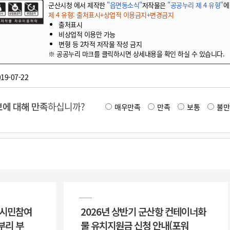
군산시청 에서 제작한
"읍면동소식"
저작물은
"공공누리 제 4 유형"
에
제 4 유형: 출처표시+상업적 이용금지+변경금지
출처표시
비상업적 이용만 가능
변형 등 2차적 저작물 작성 금지
※ 공공누리 마크를 클릭하시면 상세내용을 확인 하실 수 있습니다.
19-07-22
에 대해 만족
하십니까?
매우만족
만족
보통
불만
 시민참여
2026년 상반기 군산항 컨테이너화
부리 부
물 유치지원금 신청 안내(포워