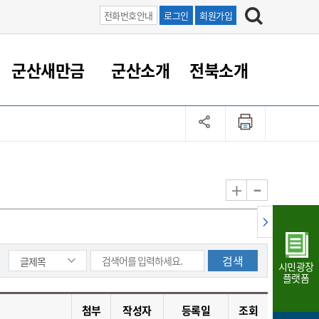
전화번호안내
로그인
회원가입
군산새만금
군산소개
전북소개
정 대응
족관계
부서/업무
RE100의 중심 새만금
도시/공원/주택
산업인프라
정책실명제
토지/건축
읍면동 안내
군산새만금 홍보 영상
조직운영6대지표
농업/축산업
도시재생
지방세
족관계
도시계획/지구단위계획
군산국가산업단지
정책실명제 안내
지방세
도시재생사업
민선8기 농업비전/발전방
공무원 정원
향
-
+
공원녹지
군산2국가산업단지
국민신청실명제안내
지방세환급금신청
도시재생(현장)지원센터
과장급이상 상위직 비율
농산물 유통
식
주택
새만금산업단지
정책실명제 중점관리 대상
지방세 상담챗봇
도시재생시설 현황
공무원 1인당 주민수
가축방역
자료실
자유무역지역
도시재생 공지/행사
현장공무원 비율
동물복지
지방산업단지
재정규모대비 인건비운영
시민광장
농공단지
실국본부수
플랫폼
림 서비
산업단지 지도
내고장 알리미
첨부
작성자
등록일
조회
구
항만/여객/공항/철도/컨벤