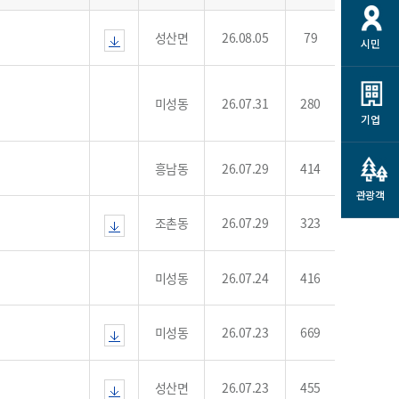
개
재정정보 공개
공공저작물
션
성산면
26.08.05
79
시민
통계정보
행정규제개혁
소상공인 지원
민방위/재난안전
시스템
행정규제개혁안내
고유가 피해지원금
미성동
26.07.31
280
민방위
규제신문고
군산사랑배달 배달의명수
기업
재난안전
규제입증요청
카드수수료 지원
풍수해보험
흥남동
26.07.29
414
사
규제정보포털
소상공인지원
재해예방
관광객
관련기관 안내
조촌동
26.07.29
323
군산시착한가격업소
시민대상보험
통계
영조물 배상보험
미성동
26.07.24
416
인 현황
군산시민 안전보험
군산시민 자전거보험
미성동
26.07.23
669
군산 상품
농업인안전보험 농가부담
 가이드북
금 지원사업
성산면
26.07.23
455