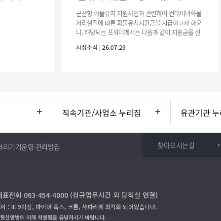
군산항 화물유치 지원사업과 관련하여 컨테이너화물
처리실적에 따른 화물유치지원금을 지급하고자 하오
니, 해당되는 포워더께서는 다음과 같이 지원금을 신
청하시기 바랍니다. 1. 해당기간 : ‘25. 11. 1. ~ '26. 4.
시정소식 | 26.07.29
30.(6개
직속기관/사업소 누리집
유관기관 누
찾아오시는길
처리기기운영·관리방침
대표전화 063-454-4000 (정규업무시간 외 당직실 연결)
저：IE 9이상, 파이어 폭스, 크롬, 사파리에 최적화 되어있습니다.
보통신망법에 의해 처벌됨을 유념하시기 바랍니다.