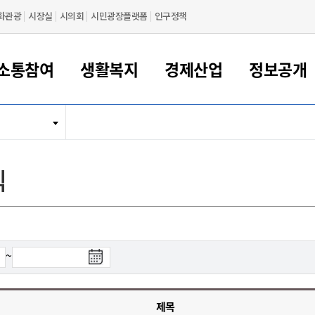
화관광
시장실
시의회
시민광장플랫폼
인구정책
소통참여
생활복지
경제산업
정보공개
새만금 해양거점도시 군산
정보공개 목록/청구
시민참여서비스
여권 민원
기업지원
교육
군산시 소개
군산시 관할권 주요논리
각종 신고/민원
사전정보공표
일자리/창업
차량 민원
상하수도
시청안내
새만금 관할구역 결
주민등록/인감/가
교통안내
기업목록
인사운영
SNS소식
여권발급안내
시민광장플랫폼
교육지원
투자기업 인센티브
정보공개 목록/청구
군산 현황
차량등록사업소 안내
하수도 계획
군산시 명장
사전정보공표
청사종합안내
주민등록/인감/가
시내버스
일반기업 목록
2022년도 통계
조직도
식
여권 서식
시장에게 바란다
평생교육
기업지원정책
군산의 역사
차량 신규/이전 등록
상수도시설
구인구직
수시공표
전화번호안내
각종서식
택시
사회적경제기업
2023년도 통계
업무
나의민원
학자금대출이자지원
경제 공지/서식
수상현황
저당권 설정/말소 등록
수질검사
청년뜰(청년센터/창업센터)
부서별 팩스번호
시외버스/고속버스
공장 검색
2024년도 통계
부서소
나도한마디
우리아이 꿈탐험 지원사업
기업애로해소SOS
자연지리특성
등록원부 열람/발급
상수도/하수도 요금
시청 오시는 길
철도/항공
2025년도 통계
부서별 
군산시사회적경제지원센터
칭찬합시다
시민정보화교육
강소연구개발특구
행정구역/행정지도
자동차 등록 서식
요금조회납부시스템
여객선
검
~
설문조사
부모학교예약시스템
자매결연/국제협력 도시
자동차 과태료 조회 및 납부
공공하수처리시설
교통 관련사이트
색
일자리 지원사업
종
자원봉사참여
군산어린이시청
군산의 상징
자동차 정기(종합)검사 기
주정차단속 문자알
일자리지원센터
료
간조회 및 검사예약
스
제목
전자민원창
적극행정
디지털배움터