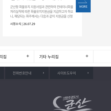
군산항 화물유치 지원사업과 관련하여 컨테이너화물
MORE
처리실적에 따른 화물유치지원금을 지급하고자 하오
니, 해당되는 화주께서는 다음과 같이 지원금을 신청
하시기 바랍니다. 1. 해당기간 : ‘25. 11. 1. ~ '26. 4. 30.
시정소식 | 26.07.29
(6개월
리집
기타 누리집
전화번호안내
사이트도우미