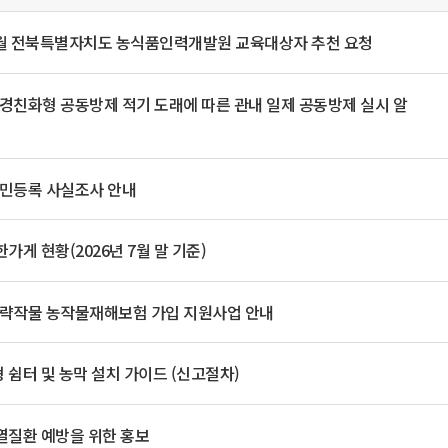
일
위원회 현황
공공데이터 개방
업무추진비공
군산시 무상교통
공부의 명수
정부24
 9월 전북특별자치도 농식품인력개발원 교육대상자 추천 요청
위원회 명단공개
공공데이터 개방
예산/재정
법률정보
국민신문고
건설
부동산
에너지
환경
청소
위생
위원회 회의록 공개
공공데이터 수요조사
민원편람/서식
한눈에 서비스
전자가족관계등록
예산안내
조례규칙 입법예고
경제동향
환경친화형 공동방제 적기 도래에 따른 관내 일제 공동방제 실시 알
도로/가로등
부동산 정보
태양광
환경선언문
청소정보
공중위생
재정공시
조례규칙 입법예고(구)
물가정보
자전거
주소/건축/지적/지리정보
가스/석유
인터넷등기소
환경기본정보
대형폐기물 배출신고
위생용품 제조업
결산보고서
법률정보 관련사이트
사회조사
조상땅찾기
국세청홈택스
화학물질 관리지도
공모사업
생활쓰레기 처리요령
식품위생
주민등록 사실조사 안내
중기지방재정계획
사업체조
위택스
미세먼지 대응
음식물쓰레기 처리요령
문화 콘텐츠업
투자심사
통계연보
부동산통합민원
가게 현황(2026년 7월 말 기준)
환경영향평가
폐기물 처리시설 현황
예산낭비신고
청년통계
체육
공공데이터포털
석면해체 건축물정보
보조금 부정수급 신고
주민등록
새올전자민원창구
체육시설 안내
 전략작물 농작물재해보험 가입 지원사업 안내
환경오염업소 공개
공유재산
체류외국
군산시체육회
환경 관련사이트
재정용어사전
생활체육 공지
 쉼터 및 농막 설치 가이드 (신고절차)
군산시 고향사랑기부제
고향사랑기부제 소개
군산상품
열질환 예방을 위한 홍보