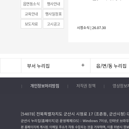
(municipal
읍면동소식
행사안내
news)
교육안내
행사일정표
보도자료
고시공고
시정소식 | 26.07.30
부서 누리집
읍/면/동 누리집
개인정보처리방침
저작권 정책
영상정보
[54078] 전북특별자치도 군산시 시청로 17 (조촌동, 군산시청) 
군산시 누리집(홈페이지)은 운영체제(OS)：Windows 7이상, 인터넷 브라우
본 홈페이지에 게시된 이메일 주소가 자동 수집되는 것을 거부하며, 이를 위반시 정