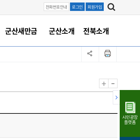
전화번호안내
로그인
회원가입
군산새만금
군산소개
전북소개
정 대응
족관계
부서/업무
RE100의 중심 새만금
도시/공원/주택
산업인프라
정책실명제
토지/건축
읍면동 안내
군산새만금 홍보 영상
조직운영6대지표
농업/축산업
도시재생
지방세
족관계
도시계획/지구단위계획
군산국가산업단지
정책실명제 안내
지방세
도시재생사업
민선8기 농업비전/발전방
공무원 정원
향
-
+
공원녹지
군산2국가산업단지
국민신청실명제안내
지방세환급금신청
도시재생(현장)지원센터
과장급이상 상위직 비율
농산물 유통
식
주택
새만금산업단지
정책실명제 중점관리 대상
지방세 상담챗봇
도시재생시설 현황
공무원 1인당 주민수
가축방역
자료실
자유무역지역
도시재생 공지/행사
현장공무원 비율
동물복지
지방산업단지
재정규모대비 인건비운영
시민광장
농공단지
실국본부수
플랫폼
림 서비
산업단지 지도
내고장 알리미
구
항만/여객/공항/철도/컨벤