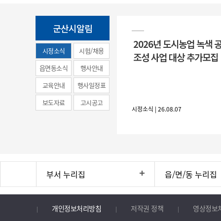
군산시알림
2026년 도시농업 녹색 
시정소식
시험/채용
조성 사업 대상 추가모집
(municipal
읍면동소식
행사안내
news)
교육안내
행사일정표
보도자료
고시공고
시정소식 | 26.08.07
부서 누리집
읍/면/동 누리집
개인정보처리방침
저작권 정책
영상정보