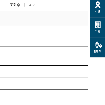
개
재정정보 공개
공공저작물
션
조회수
412
시민
통계정보
행정규제개혁
소상공인 지원
민방위/재난안전
시스템
행정규제개혁안내
고유가 피해지원금
민방위
규제신문고
군산사랑배달 배달의명수
기업
재난안전
규제입증요청
카드수수료 지원
풍수해보험
사
규제정보포털
소상공인지원
재해예방
관광객
관련기관 안내
군산시착한가격업소
시민대상보험
통계
영조물 배상보험
인 현황
군산시민 안전보험
군산시민 자전거보험
군산 상품
농업인안전보험 농가부담
 가이드북
금 지원사업