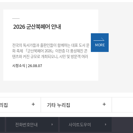
2026 군산북페어 안내
전국의 독서가들과 출판인들이 함께하는 대표 도서 문
MORE
화 축제 「군산북페어 2026」이한층 더 풍성해진 콘
텐츠와 커진 규모로 개최되오니, 시민 및 방문객 여러
분의 많은 관심과 참여 바랍니다.□ 행사 개요행사 기
시정소식 | 26.08.07
간: 2026. 8. 28.
리집
기타 누리집
전화번호안내
사이트도우미