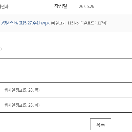
위원회 현황
공공데이터 개방
업무추진비공
군산시 무상교통
작성일
지원과
26.05.26
공부의 명수
정부24
위원회 명단공개
공공데이터 개방
예산/재정
법률정보
국민신문고
건설
부동산
에너지
○행사일정표(5.27.수).hwpx
(파일크기: 115 kb, 다운로드 : 117회)
환경
청소
위생
위원회 회의록 공개
공공데이터 수요조사
민원편람/서식
한눈에 서비스
전자가족관계등록
예산안내
조례규칙 입법예고
경제동향
도로/가로등
부동산 정보
태양광
환경선언문
청소정보
공중위생
재정공시
조례규칙 입법예고(구)
물가정보
자전거
주소/건축/지적/지리정보
가스/석유
인터넷등기소
환경기본정보
대형폐기물 배출신고
위생용품 제조업
결산보고서
법률정보 관련사이트
사회조사
)
조상땅찾기
국세청홈택스
화학물질 관리지도
공모사업
생활쓰레기 처리요령
식품위생
중기지방재정계획
사업체조
위택스
미세먼지 대응
음식물쓰레기 처리요령
문화 콘텐츠업
투자심사
통계연보
부동산통합민원
환경영향평가
폐기물 처리시설 현황
예산낭비신고
청년통계
체육
공공데이터포털
석면해체 건축물정보
보조금 부정수급 신고
주민등록
새올전자민원창구
행사일정표(5. 28. 목)
체육시설 안내
환경오염업소 공개
공유재산
체류외국
군산시체육회
환경 관련사이트
재정용어사전
행사일정표(5. 26. 화)
생활체육 공지
군산시 고향사랑기부제
고향사랑기부제 소개
군산상품
목록