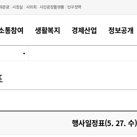
화관광
시장실
시의회
시민광장플랫폼
인구정책
소통참여
생활복지
경제산업
정보공개
새만금 해양거점도시 군산
정보공개 목록/청구
시민참여서비스
여권 민원
기업지원
교육
군산시 소개
군산시 관할권 주요논리
각종 신고/민원
사전정보공표
일자리/창업
차량 민원
상하수도
시청안내
새만금 관할구역 결
주민등록/인감/가
교통안내
기업목록
인사운영
SNS소식
여권발급안내
시민광장플랫폼
교육지원
투자기업 인센티브
정보공개 목록/청구
군산 현황
차량등록사업소 안내
하수도 계획
군산시 명장
사전정보공표
청사종합안내
주민등록/인감/가
시내버스
일반기업 목록
2022년도 통계
조직도
표
여권 서식
시장에게 바란다
평생교육
기업지원정책
군산의 역사
차량 신규/이전 등록
상수도시설
구인구직
수시공표
전화번호안내
각종서식
택시
사회적경제기업
2023년도 통계
업무
나의민원
학자금대출이자지원
경제 공지/서식
수상현황
저당권 설정/말소 등록
수질검사
청년뜰(청년센터/창업센터)
부서별 팩스번호
시외버스/고속버스
공장 검색
2024년도 통계
부서소
나도한마디
우리아이 꿈탐험 지원사업
기업애로해소SOS
자연지리특성
등록원부 열람/발급
상수도/하수도 요금
시청 오시는 길
철도/항공
2025년도 통계
부서별 
군산시사회적경제지원센터
칭찬합시다
시민정보화교육
강소연구개발특구
행정구역/행정지도
자동차 등록 서식
요금조회납부시스템
여객선
설문조사
부모학교예약시스템
자매결연/국제협력 도시
자동차 과태료 조회 및 납부
공공하수처리시설
교통 관련사이트
일자리 지원사업
행사일정표(5. 27. 수)
자원봉사참여
군산어린이시청
군산의 상징
자동차 정기(종합)검사 기
주정차단속 문자알
일자리지원센터
간조회 및 검사예약
스
전자민원창
적극행정
디지털배움터