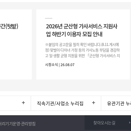
공간(텃밭)
2026년 군산형 가사서비스 지원사
업 하반기 이용자 모집 안내
※붙임의 공고문을 필히 확인 바랍니다.(8.11.게시예
정) 맞벌이·다자녀 가정 등의 가사노동 부담을 경감하
고 일·생활 균형 지원을 위한 「군산형 가사서비스 지
원사업」하반기 이용자를 다음과 같이 추가 모집하오
시정소식 | 26.08.07
니 많은 참여 바랍니다. 1
직속기관/사업소 누리집
유관기관 누
찾아오시는길
처리기기운영·관리방침