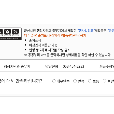
기부자 예우제
기부자 명예의 전당
기금사업
군산시 답례품
군산시청 행정지원과 총무계에서 제작한
"행사일정표"
저작물은
"공공
고향사랑기부제 소식
제 4 유형: 출처표시+상업적 이용금지+변경금지
출처표시
비상업적 이용만 가능
변형 등 2차적 저작물 작성 금지
※ 공공누리 마크를 클릭하시면 상세내용을 확인 하실 수 있습니다.
행정지원과 총무계
담당전화
063-454-2233
최근수정
에 대해 만족
하십니까?
매우만족
만족
보통
불만