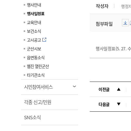
계약정보공개
행사안내
작성자
행정
전화번호안내
전화번호안내
전화번호안내
전화번호안내
전화번호안내
전화번호안내
전화번호안내
전화번호안내
군산시보
장사정보
행사일정표
입찰/계약정보
읍면동소식
주민복지 안내서
주요시책
수산업
찾아오시는길
찾아오시는길
찾아오시는길
찾아오시는길
찾아오시는길
찾아오시는길
찾아오시는길
찾아오시는길
교육안내
첨부파일
용역과제
민원편의제도
웹진 열린군산
시정계획
어업현황
보건소식
타기관소식
민원 1회방문 처리제
주요업무
수산물 안전정보
고시공고
어디서나 민원처리제
시정백서
행사일정표(5. 27. 수
군산시보
군산수산물 소비촉진행사
상품권 구매 사용 및 관리
사전심사 청구제도
읍면동소식
군산 특화 수산물
민원인 후견인제
웹진 열린군산
복합민원 상담예약제
타기관소식
폐업신고 원스톱서비스
열
시민참여서비스
이전글
납세자 보호관제도
림
열
『안심상속』 원스톱 서비
각종 신고/민원
다음글
스
림
열
SNS소식
림