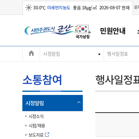
맑음
문
30.0℃
미세먼지농도
좋음 18㎍/㎥
2026-08-07 현재
시
민원안내
민
전
시정알림
행사일정표
군산새만금
민원안내
소통참여
생활복지
경제산업
정보공개
군산소개
전북소개
주
군산에서 시작되는 새만금
전북특별자치도 소개
군산사랑상품권
민원창구안내
정보공개제도
복지/보건
시정알림
군산시 비전
체
권
민원이용안내
시정소식
인구정책
상품권 안내
제도안내
전북특별자치도란?
메
소통참여
행사일정
민원수수료
시험/채용
통합돌봄
상품권 공지사항
비공개대상정보
전북특별자치도 용어 Q&A
뉴
도
종합민원창구
보도자료
주민복지
상품권 Q&A
불복구제절차
자료실
시
아름다운 배려창구
행사안내
아동/청소년
상품권 이용규약
수수료
열
시정알림
홍보영상 게시판
토지정보민원창구
행사일정표
여성/가족
판매대행점 조회
정보공개서식
림
군
대표전화
대표전화
대표전화
대표전화
대표전화
대표전화
대표전화
대표전화
063-454-4000
063-454-4000
063-454-4000
063-454-4000
063-454-4000
063-454-4000
063-454-4000
063-454-4000
시정소식
무인민원발급기
교육안내
노인복지
지류상품권 재고조회
시험/채용
산
보건소식
장애인복지
부서 및 담당자 연락처
부서 및 담당자 연락처
부서 및 담당자 연락처
부서 및 담당자 연락처
부서 및 담당자 연락처
부서 및 담당자 연락처
부서 및 담당자 연락처
부서 및 담당자 연락처
보도자료
고시공고
사회서비스(바우처)