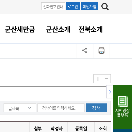
전화번호안내
로그인
회원가입
군산새만금
군산소개
전북소개
정 대응
족관계
부서/업무
RE100의 중심 새만금
도시/공원/주택
산업인프라
정책실명제
토지/건축
읍면동 안내
군산새만금 홍보 영상
조직운영6대지표
농업/축산업
도시재생
지방세
족관계
도시계획/지구단위계획
군산국가산업단지
정책실명제 안내
지방세
도시재생사업
민선8기 농업비전/발전방
공무원 정원
향
-
+
공원녹지
군산2국가산업단지
국민신청실명제안내
지방세환급금신청
도시재생(현장)지원센터
과장급이상 상위직 비율
농산물 유통
식
주택
새만금산업단지
정책실명제 중점관리 대상
지방세 상담챗봇
도시재생시설 현황
공무원 1인당 주민수
가축방역
자료실
자유무역지역
도시재생 공지/행사
현장공무원 비율
동물복지
지방산업단지
재정규모대비 인건비운영
시민광장
농공단지
실국본부수
플랫폼
림 서비
산업단지 지도
내고장 알리미
첨부
작성자
등록일
조회
구
항만/여객/공항/철도/컨벤