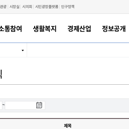
관광
시장실
시의회
시민광장플랫폼
인구정책
소통참여
생활복지
경제산업
정보공개
새만금 해양거점도시 군산
정보공개 목록/청구
시민참여서비스
여권 민원
기업지원
교육
군산시 소개
군산시 관할권 주요논리
각종 신고/민원
사전정보공표
일자리/창업
차량 민원
상하수도
시청안내
새만금 관할구역 결
주민등록/인감/가
교통안내
기업목록
인사운영
SNS소식
여권발급안내
시민광장플랫폼
교육지원
투자기업 인센티브
정보공개 목록/청구
군산 현황
차량등록사업소 안내
하수도 계획
군산시 명장
사전정보공표
청사종합안내
주민등록/인감/가
시내버스
일반기업 목록
2022년도 통계
조직도
식
여권 서식
시장에게 바란다
평생교육
기업지원정책
군산의 역사
차량 신규/이전 등록
상수도시설
구인구직
수시공표
전화번호안내
각종서식
택시
사회적경제기업
2023년도 통계
업무
나의민원
학자금대출이자지원
경제 공지/서식
수상현황
저당권 설정/말소 등록
수질검사
청년뜰(청년센터/창업센터)
부서별 팩스번호
시외버스/고속버스
공장 검색
2024년도 통계
부서소
나도한마디
우리아이 꿈탐험 지원사업
기업애로해소SOS
자연지리특성
등록원부 열람/발급
상수도/하수도 요금
시청 오시는 길
철도/항공
2025년도 통계
부서별 
군산시사회적경제지원센터
칭찬합시다
시민정보화교육
강소연구개발특구
행정구역/행정지도
자동차 등록 서식
요금조회납부시스템
여객선
검
~
설문조사
부모학교예약시스템
자매결연/국제협력 도시
자동차 과태료 조회 및 납부
공공하수처리시설
교통 관련사이트
색
일자리 지원사업
종
자원봉사참여
군산어린이시청
군산의 상징
자동차 정기(종합)검사 기
주정차단속 문자알
일자리지원센터
료
간조회 및 검사예약
스
제목
전자민원창
적극행정
디지털배움터