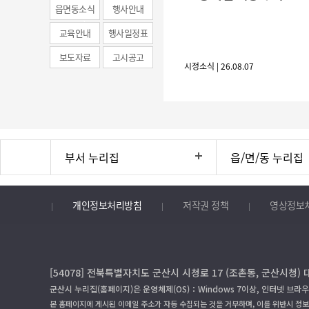
(municipal
읍면동소식
행사안내
news)
교육안내
행사일정표
보도자료
고시공고
시정소식 | 26.08.07
부서 누리집
읍/면/동 누리집
개인정보처리방침
저작권 정책
영상정보
[54078] 전북특별자치도 군산시 시청로 17 (조촌동, 군산시청) 
군산시 누리집(홈페이지)은 운영체제(OS)：Windows 7이상, 인터넷 브라우
본 홈페이지에 게시된 이메일 주소가 자동 수집되는 것을 거부하며, 이를 위반시 정