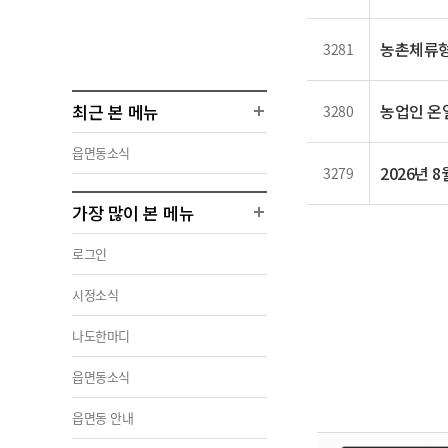
농촌체류형
3281
최근 본 메뉴
농업인 온
3280
읍면동소식
2026년 
3279
가장 많이 본 메뉴
로그인
시정소식
나도한마디
읍면동소식
읍면동 안내