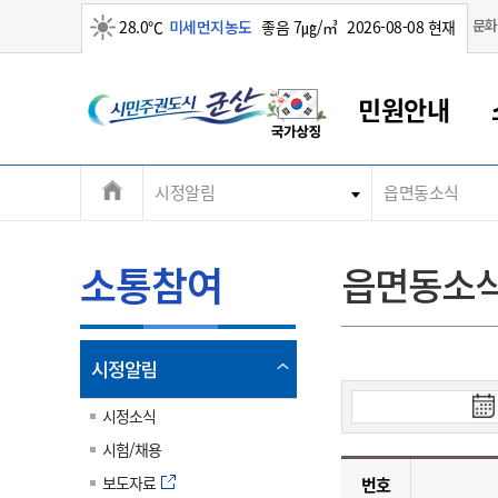
맑음
문화
28.0℃
미세먼지농도
좋음 7㎍/㎥
2026-08-08 현재
시
민원안내
민
전
시정알림
읍면동소식
군산새만금
민원안내
소통참여
생활복지
경제산업
정보공개
군산소개
전북소개
주
군산에서 시작되는 새만금
전북특별자치도 소개
군산사랑상품권
민원창구안내
정보공개제도
복지/보건
시정알림
군산시 비전
체
권
민원이용안내
시정소식
인구정책
상품권 안내
제도안내
전북특별자치도란?
메
소통참여
읍면동소
민원수수료
시험/채용
통합돌봄
상품권 공지사항
비공개대상정보
전북특별자치도 용어 Q&A
뉴
도
종합민원창구
보도자료
주민복지
상품권 Q&A
불복구제절차
자료실
시
아름다운 배려창구
행사안내
아동/청소년
상품권 이용규약
수수료
열
시정알림
홍보영상 게시판
토지정보민원창구
행사일정표
여성/가족
판매대행점 조회
정보공개서식
림
검
군
대표전화
대표전화
대표전화
대표전화
대표전화
대표전화
대표전화
대표전화
063-454-4000
063-454-4000
063-454-4000
063-454-4000
063-454-4000
063-454-4000
063-454-4000
063-454-4000
시정소식
무인민원발급기
교육안내
노인복지
지류상품권 재고조회
색
시험/채용
시
산
보건소식
장애인복지
부서 및 담당자 연락처
부서 및 담당자 연락처
부서 및 담당자 연락처
부서 및 담당자 연락처
부서 및 담당자 연락처
부서 및 담당자 연락처
부서 및 담당자 연락처
부서 및 담당자 연락처
작
보도자료
번호
고시공고
사회서비스(바우처)