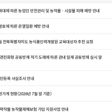
일
위원회 현황
공공데이터 개방
업무추진비공
군산시 무상교통
공부의 명수
정부24
확대에 따른 농업인 안전관리 및 농작물ㆍ시설물 피해 예방 안내
위원회 명단공개
공공데이터 개방
예산/재정
법률정보
국민신문고
건설
부동산
에너지
환경
청소
위생
위원회 회의록 공개
공공데이터 수요조사
민원편람/서식
한눈에 서비스
전자가족관계등록
예산안내
조례규칙 입법예고
경제동향
발효에 따른 온열질환 예방 안내
도로/가로등
부동산 정보
태양광
환경선언문
청소정보
공중위생
재정공시
조례규칙 입법예고(구)
물가정보
자전거
주소/건축/지적/지리정보
가스/석유
인터넷등기소
환경기본정보
대형폐기물 배출신고
위생용품 제조업
결산보고서
법률정보 관련사이트
사회조사
 9월 전북특별자치도 농식품인력개발원 교육대상자 추천 요청
조상땅찾기
국세청홈택스
화학물질 관리지도
공모사업
생활쓰레기 처리요령
식품위생
중기지방재정계획
사업체조
위택스
미세먼지 대응
음식물쓰레기 처리요령
문화 콘텐츠업
투자심사
통계연보
환경친화형 공동방제 적기 도래에 따른 관내 일제 공동방제 실시 알
부동산통합민원
환경영향평가
폐기물 처리시설 현황
예산낭비신고
청년통계
체육
공공데이터포털
석면해체 건축물정보
보조금 부정수급 신고
주민등록
새올전자민원창구
체육시설 안내
환경오염업소 공개
주민등록 사실조사 안내
공유재산
체류외국
군산시체육회
환경 관련사이트
재정용어사전
생활체육 공지
가게 현황(2026년 7월 말 기준)
군산시 고향사랑기부제
고향사랑기부제 소개
군산상품
 전략작물 농작물재해보험 가입 지원사업 안내