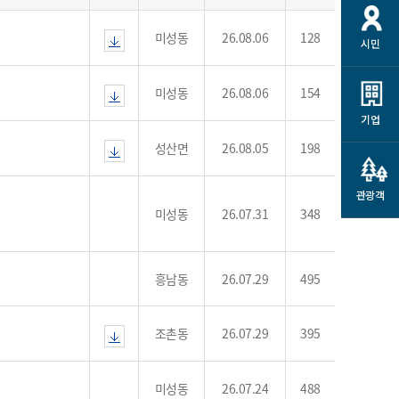
개
재정정보 공개
공공저작물
션
미성동
26.08.06
128
시민
통계정보
행정규제개혁
소상공인 지원
민방위/재난안전
시스템
행정규제개혁안내
고유가 피해지원금
미성동
26.08.06
154
민방위
규제신문고
군산사랑배달 배달의명수
기업
재난안전
규제입증요청
카드수수료 지원
성산면
26.08.05
198
풍수해보험
사
규제정보포털
소상공인지원
재해예방
관광객
관련기관 안내
미성동
26.07.31
348
군산시착한가격업소
시민대상보험
통계
영조물 배상보험
흥남동
26.07.29
495
인 현황
군산시민 안전보험
군산시민 자전거보험
조촌동
26.07.29
395
군산 상품
농업인안전보험 농가부담
 가이드북
금 지원사업
미성동
26.07.24
488