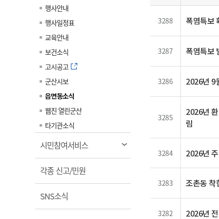
일
계약정보공개
행사안내
전화번호안내
전화번호안내
전화번호안내
전화번호안내
전화번호안내
전화번호안내
전화번호안내
전화번호안내
군산시보
장사정보
폭염특보 
3288
행사일정표
입찰/계약정보
읍면동소식
주민복지 안내서
주요시책
수산업
찾아오시는길
찾아오시는길
찾아오시는길
찾아오시는길
찾아오시는길
찾아오시는길
찾아오시는길
찾아오시는길
교육안내
용역과제
민원편의제도
웹진 열린군산
시정계획
폭염특보 
어업현황
3287
보건소식
타기관소식
민원 1회방문 처리제
주요업무
수산물 안전정보
고시공고
어디서나 민원처리제
시정백서
2026년
군산시보
군산수산물 소비촉진행사
3286
상품권 구매 사용 및 관리
사전심사 청구제도
읍면동소식
군산 특화 수산물
민원인 후견인제
웹진 열린군산
2026년 
3285
림
복합민원 상담예약제
타기관소식
폐업신고 원스톱서비스
열
시민참여서비스
2026년 
3284
납세자 보호관제도
림
열
『안심상속』 원스톱 서비
각종 신고/민원
스
림
조촌동 착한
3283
열
SNS소식
림
2026년
3282