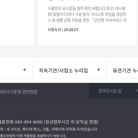
※붙임의 공고문을 필히 확인 바랍니다.(8.11.게시예
정) 맞벌이·다자녀 가정 등의 가사노동 부담을 경감하
고 일·생활 균형 지원을 위한 「군산형 가사서비스 지
원사업」하반기 이용자를 다음과 같이 추가 모집하오
시정소식 | 26.08.07
니 많은 참여 바랍니다. 1
직속기관/사업소 누리집
유관기관 누
찾아오시는길
처리기기운영·관리방침
대표전화 063-454-4000 (정규업무시간 외 당직실 연결)
저：IE 9이상, 파이어 폭스, 크롬, 사파리에 최적화 되어있습니다.
보통신망법에 의해 처벌됨을 유념하시기 바랍니다.