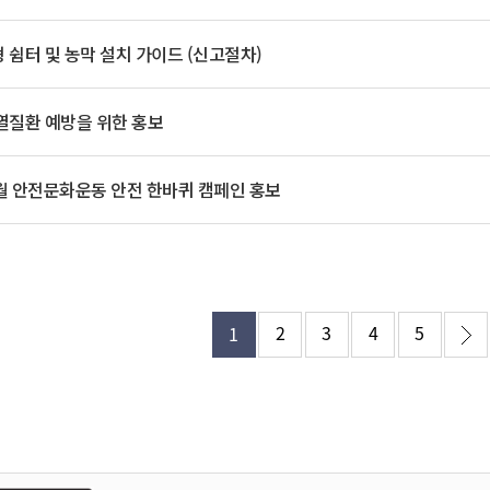
기부자 예우제
기부자 명예의 전당
 쉼터 및 농막 설치 가이드 (신고절차)
기금사업
군산시 답례품
열질환 예방을 위한 홍보
고향사랑기부제 소식
8월 안전문화운동 안전 한바퀴 캠페인 홍보
2
3
4
5
1