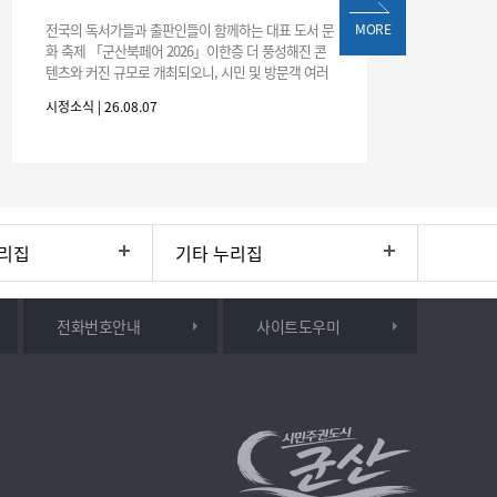
전국의 독서가들과 출판인들이 함께하는 대표 도서 문
MORE
화 축제 「군산북페어 2026」이한층 더 풍성해진 콘
텐츠와 커진 규모로 개최되오니, 시민 및 방문객 여러
분의 많은 관심과 참여 바랍니다.□ 행사 개요행사 기
시정소식 | 26.08.07
간: 2026. 8. 28.
리집
기타 누리집
전화번호안내
사이트도우미