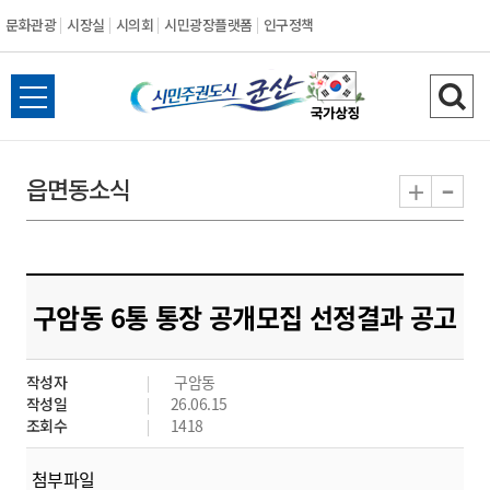
문화관광
시장실
시의회
시민광장플랫폼
인구정책
시
전
검
민
체
색
메
하
-
+
읍면동소식
주
뉴
기
열
권
기
도
구암동 6통 통장 공개모집 선정결과 공고
시
작성자
구암동
군
작성일
26.06.15
조회수
1418
산
첨부파일