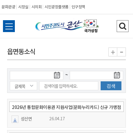
문화관광
시장실
시의회
시민광장플랫폼
인구정책
시
전
검
민
체
색
메
하
-
+
읍면동소식
주
뉴
기
열
권
기
검
검
~
도
색
색
시
종
시
작
료
일
일
군
2026년 통합문화이용권 지원사업(문화누리카드) 신규 가맹점
공모 안내
성산면
26.04.17
산