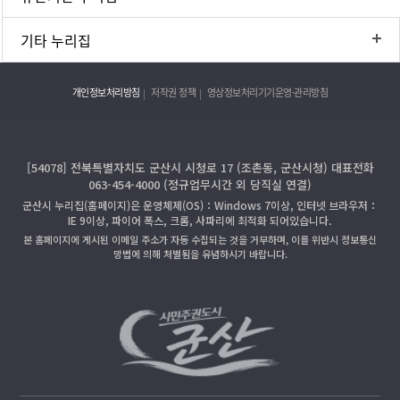
기타 누리집
개인정보처리방침
저작권 정책
영상정보처리기기운영·관리방침
[54078] 전북특별자치도 군산시 시청로 17 (조촌동, 군산시청) 대표전화
063-454-4000 (정규업무시간 외 당직실 연결)
군산시 누리집(홈페이지)은 운영체제(OS)：Windows 7이상, 인터넷 브라우저：
IE 9이상, 파이어 폭스, 크롬, 사파리에 최적화 되어있습니다.
본 홈페이지에 게시된 이메일 주소가 자동 수집되는 것을 거부하며, 이를 위반시 정보통신
망법에 의해 처벌됨을 유념하시기 바랍니다.