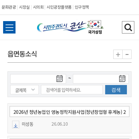
문화관광
시장실
시의회
시민광장플랫폼
인구정책
시
전
검
민
체
색
메
하
-
+
읍면동소식
주
뉴
기
열
권
기
검
검
~
도
색
색
시
종
시
작
료
일
일
군
2026년 청년농업인 영농정착지원사업(청년창업형 후계농) 2
차 선발 신청 .접수 알림
미성동
26.06.10
산