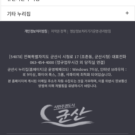
기타 누리집
개인정보처리방침
저작권 정책
영상정보처리기기운영·관리방침
[54078] 전북특별자치도 군산시 시청로 17 (조촌동, 군산시청) 대표전화
063-454-4000 (정규업무시간 외 당직실 연결)
군산시 누리집(홈페이지)은 운영체제(OS)：Windows 7이상, 인터넷 브라우저：
IE 9이상, 파이어 폭스, 크롬, 사파리에 최적화 되어있습니다.
본 홈페이지에 게시된 이메일 주소가 자동 수집되는 것을 거부하며, 이를 위반시 정보통신
망법에 의해 처벌됨을 유념하시기 바랍니다.