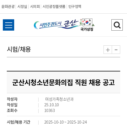
문화관광
시장실
시의회
시민광장플랫폼
인구정책
시
전
검
민
체
색
메
하
-
+
시험/채용
주
뉴
기
열
권
기
도
군산시청소년문화의집 직원 채용 공고
시
작성자
여성가족청소년과
군
작성일
25.10.10
조회수
10363
산
시험/채용 기간
2025-10-10 ~ 2025-10-24