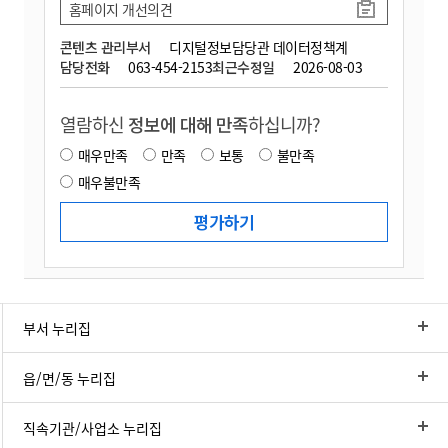
홈페이지 개선의견
콘텐츠 관리부서
디지털정보담당관 데이터정책계
담당전화
063-454-2153
최근수정일
2026-08-03
열람하신
정보에 대해 만족
하십니까?
매우만족
만족
보통
불만족
매우불만족
부서 누리집
읍/면/동 누리집
직속기관/사업소 누리집