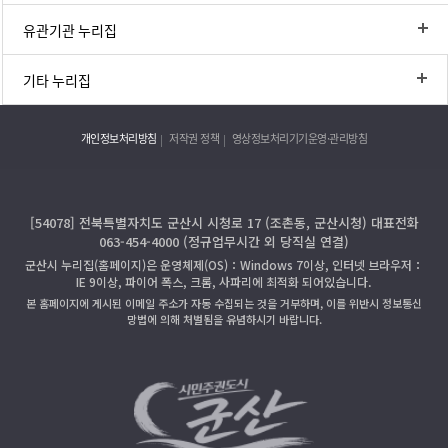
유관기관 누리집
기타 누리집
개인정보처리방침
저작권 정책
영상정보처리기기운영·관리방침
[54078] 전북특별자치도 군산시 시청로 17 (조촌동, 군산시청) 대표전화
063-454-4000 (정규업무시간 외 당직실 연결)
군산시 누리집(홈페이지)은 운영체제(OS)：Windows 7이상, 인터넷 브라우저：
IE 9이상, 파이어 폭스, 크롬, 사파리에 최적화 되어있습니다.
본 홈페이지에 게시된 이메일 주소가 자동 수집되는 것을 거부하며, 이를 위반시 정보통신
망법에 의해 처벌됨을 유념하시기 바랍니다.