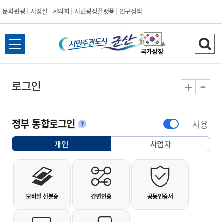
문화관광
시장실
시의회
시민광장플랫폼
인구정책
시민주권도시 군
전체메뉴 열기
검색
-
+
로그인
정부 통합로그인
사용
안내
개인
사업자
선택됨
개인사용자 로그인
모바일 신분증
간편인증
공동인증서