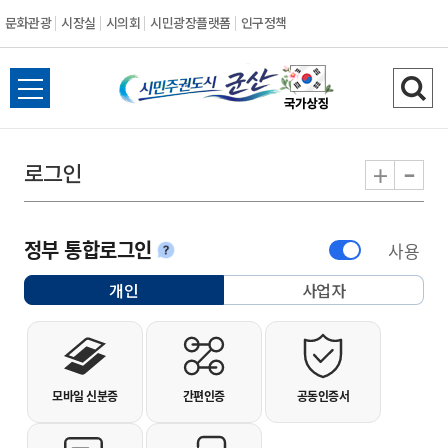
문화관광
시장실
시의회
시민광장플랫폼
인구정책
시민주권도시 군
전체메뉴 열기
검색
-
+
로그인
정부 통합로그인
사용
안내
개인
사업자
선택됨
개인사용자 로그인
모바일 신분증
간편인증
공동인증서