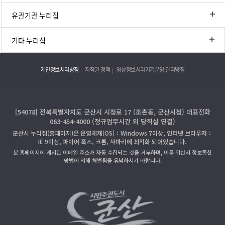
유관기관 누리집
기타 누리집
개인정보처리방침
저작권 정책
영상정보처리기기운영·관리방침
[54078] 전북특별자치도 군산시 시청로 17 (조촌동, 군산시청) 대표전화
063-454-4000 (정규업무시간 외 당직실 연결)
군산시 누리집(홈페이지)은 운영체제(OS)：Windows 7이상, 인터넷 브라우저：
IE 9이상, 파이어 폭스, 크롬, 사파리에 최적화 되어있습니다.
본 홈페이지에 게시된 이메일 주소가 자동 수집되는 것을 거부하며, 이를 위반시 정보통신
망법에 의해 처벌됨을 유념하시기 바랍니다.