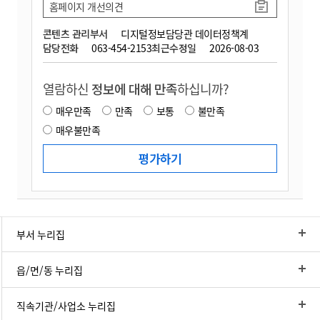
홈페이지 개선의견
콘텐츠 관리부서
디지털정보담당관 데이터정책계
담당전화
063-454-2153
최근수정일
2026-08-03
열람하신
정보에 대해 만족
하십니까?
매우만족
만족
보통
불만족
매우불만족
부서 누리집
읍/면/동 누리집
직속기관/사업소 누리집