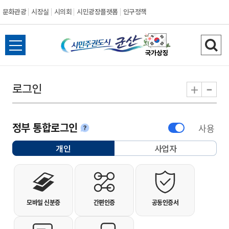
문화관광
시장실
시의회
시민광장플랫폼
인구정책
시민주권도시 군
전체메뉴 열기
검색
-
+
로그인
정부 통합로그인
사용
안내
개인
사업자
선택됨
개인사용자 로그인
모바일 신분증
간편인증
공동인증서