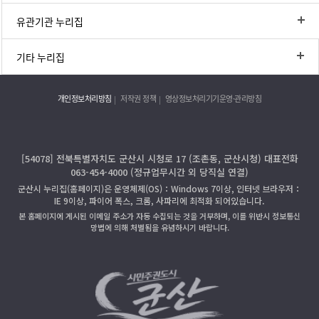
유관기관 누리집
기타 누리집
개인정보처리방침
저작권 정책
영상정보처리기기운영·관리방침
[54078] 전북특별자치도 군산시 시청로 17 (조촌동, 군산시청) 대표전화
063-454-4000 (정규업무시간 외 당직실 연결)
군산시 누리집(홈페이지)은 운영체제(OS)：Windows 7이상, 인터넷 브라우저：
IE 9이상, 파이어 폭스, 크롬, 사파리에 최적화 되어있습니다.
본 홈페이지에 게시된 이메일 주소가 자동 수집되는 것을 거부하며, 이를 위반시 정보통신
망법에 의해 처벌됨을 유념하시기 바랍니다.