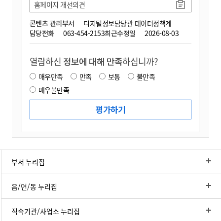
홈페이지 개선의견
콘텐츠 관리부서
디지털정보담당관 데이터정책계
담당전화
063-454-2153
최근수정일
2026-08-03
열람하신
정보에 대해 만족
하십니까?
매우만족
만족
보통
불만족
매우불만족
부서 누리집
읍/면/동 누리집
직속기관/사업소 누리집