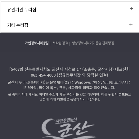
유관기관 누리집
기타 누리집
개인정보처리방침
저작권 정책
영상정보처리기기운영·관리방침
[54078] 전북특별자치도 군산시 시청로 17 (조촌동, 군산시청) 대표전화
063-454-4000 (정규업무시간 외 당직실 연결)
군산시 누리집(홈페이지)은 운영체제(OS)：Windows 7이상, 인터넷 브라우저：
IE 9이상, 파이어 폭스, 크롬, 사파리에 최적화 되어있습니다.
본 홈페이지에 게시된 이메일 주소가 자동 수집되는 것을 거부하며, 이를 위반시 정보통신
망법에 의해 처벌됨을 유념하시기 바랍니다.