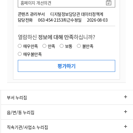
홈페이지 개선의견
콘텐츠 관리부서
디지털정보담당관 데이터정책계
담당전화
063-454-2153
최근수정일
2026-08-03
열람하신
정보에 대해 만족
하십니까?
매우만족
만족
보통
불만족
매우불만족
부서 누리집
읍/면/동 누리집
직속기관/사업소 누리집