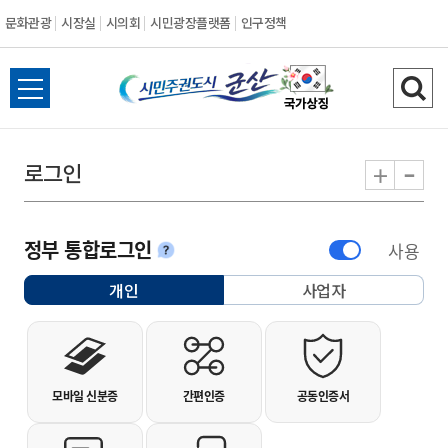
문화관광
시장실
시의회
시민광장플랫폼
인구정책
시민주권도시 군
전체메뉴 열기
검색
-
+
로그인
정부 통합로그인
사용
안내
개인
사업자
선택됨
개인사용자 로그인
모바일 신분증
간편인증
공동인증서