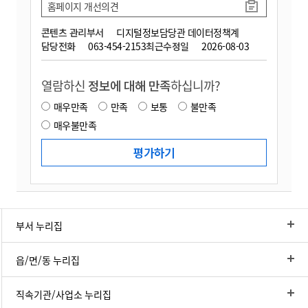
홈페이지 개선의견
콘텐츠 관리부서
디지털정보담당관 데이터정책계
담당전화
063-454-2153
최근수정일
2026-08-03
열람하신
정보에 대해 만족
하십니까?
매우만족
만족
보통
불만족
매우불만족
부서 누리집
읍/면/동 누리집
직속기관/사업소 누리집