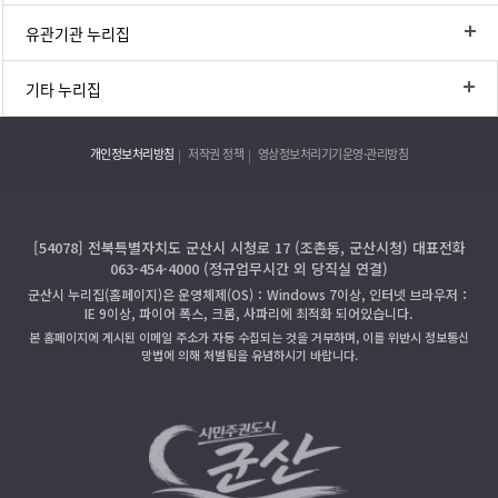
유관기관 누리집
기타 누리집
개인정보처리방침
저작권 정책
영상정보처리기기운영·관리방침
[54078] 전북특별자치도 군산시 시청로 17 (조촌동, 군산시청) 대표전화
063-454-4000 (정규업무시간 외 당직실 연결)
군산시 누리집(홈페이지)은 운영체제(OS)：Windows 7이상, 인터넷 브라우저：
IE 9이상, 파이어 폭스, 크롬, 사파리에 최적화 되어있습니다.
본 홈페이지에 게시된 이메일 주소가 자동 수집되는 것을 거부하며, 이를 위반시 정보통신
망법에 의해 처벌됨을 유념하시기 바랍니다.