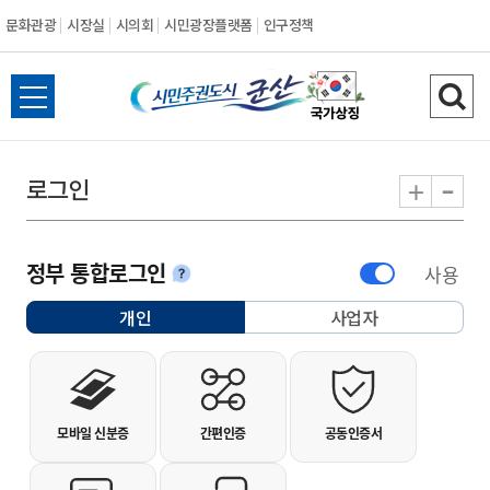
문화관광
시장실
시의회
시민광장플랫폼
인구정책
시민주권도시 군
전체메뉴 열기
검색
-
+
로그인
정부 통합로그인
사용
안내
개인
사업자
선택됨
개인사용자 로그인
모바일 신분증
간편인증
공동인증서