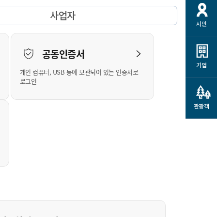
개
재정정보 공개
공공저작물
션
사업자
시민
통계정보
행정규제개혁
소상공인 지원
민방위/재난안전
시스템
행정규제개혁안내
고유가 피해지원금
공동인증서
민방위
규제신문고
군산사랑배달 배달의명수
기업
개인 컴퓨터, USB 등에 보관되어 있는 인증서로
재난안전
규제입증요청
카드수수료 지원
로그인
풍수해보험
사
규제정보포털
소상공인지원
재해예방
관광객
관련기관 안내
군산시착한가격업소
시민대상보험
통계
영조물 배상보험
인 현황
군산시민 안전보험
군산시민 자전거보험
군산 상품
농업인안전보험 농가부담
 가이드북
금 지원사업