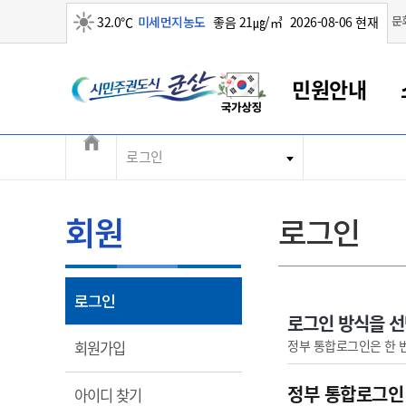
맑음
문
32.0℃
미세먼지농도
좋음 21㎍/㎥
2026-08-06 현재
시민주권도시 군산
민원안내
전체메뉴
로그인
군산새만금
민원안내
소통참여
생활복지
경제산업
정보공개
군산소개
전북소개
군산에서 시작되는 새만금
전북특별자치도 소개
군산사랑상품권
민원창구안내
정보공개제도
복지/보건
시정알림
군산시 비전
민원이용안내
시정소식
인구정책
상품권 안내
제도안내
전북특별자치도란?
회원
로그인
민원수수료
시험/채용
통합돌봄
상품권 공지사항
비공개대상정보
전북특별자치도 용어 Q&A
종합민원창구
보도자료
주민복지
상품권 Q&A
불복구제절차
자료실
아름다운 배려창구
행사안내
아동/청소년
상품권 이용규약
수수료
열림
로그인
홍보영상 게시판
토지정보민원창구
행사일정표
여성/가족
판매대행점 조회
정보공개서식
로그인 방식을 
대표전화
대표전화
대표전화
대표전화
대표전화
대표전화
대표전화
대표전화
063-454-4000
063-454-4000
063-454-4000
063-454-4000
063-454-4000
063-454-4000
063-454-4000
063-454-4000
열림
정부 통합로그인은 한 
회원가입
무인민원발급기
교육안내
노인복지
지류상품권 재고조회
보건소식
장애인복지
부서 및 담당자 연락처
부서 및 담당자 연락처
부서 및 담당자 연락처
부서 및 담당자 연락처
부서 및 담당자 연락처
부서 및 담당자 연락처
부서 및 담당자 연락처
부서 및 담당자 연락처
정부 통합로그인
열림
아이디 찾기
고시공고
사회서비스(바우처)