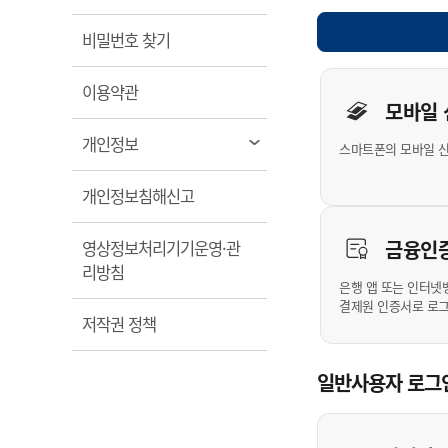
계약정보공개
전화번호안내
전화번호안내
전화번호안내
전화번호안내
전화번호안내
전화번호안내
전화번호안내
전화번호안내
군산시보
장사정보
열림
비밀번호 찾기
입찰/계약정보
읍면동소식
주민복지 안내서
주요시책
수산업
찾아오시는길
찾아오시는길
찾아오시는길
찾아오시는길
찾아오시는길
찾아오시는길
찾아오시는길
찾아오시는길
개인사용자 
용역과제
민원편의제도
열림
웹진 열린군산
이용약관
시정계획
어업현황
모바일
타기관소식
민원 1회방문 처리제
주요업무
수산물 안전정보
열림
개인정보
스마트폰의 모바일 
어디서나 민원처리제
시정백서
군산수산물 소비촉진행사
상품권 구매 사용 및 관리
사전심사 청구제도
열림
개인정보침해신고
군산 특화 수산물
민원인 후견인제
금융인
영상정보처리기기운영·관
복합민원 상담예약제
열림
리방침
폐업신고 원스톱서비스
은행 앱 또는 인터넷
결제원 인증서로 로
납세자 보호관제도
열림
저작권 정책
『안심상속』 원스톱 서비
스
일반사용자 로그