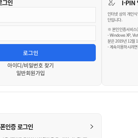
기부자 예우제
로그인
I-PI
기부자 명예의 전당
인터넷 상의 개인식
기금사업
단입니다.
군산시 답례품
※ 본인인증서비스(휴
- Windows XP, 
고향사랑기부제 소식
분은 2019년 12
- 계속이용하시려면
아이디/비밀번호 찾기
일반회원가입
대폰인증
로그인