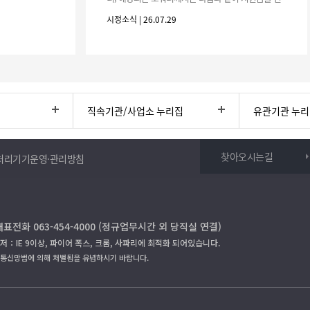
청하시기 바랍니다. 1. 해당기간 : ‘25. 11. 1. ~ '26. 4.
시정소식 | 26.07.29
30.(6개
직속기관/사업소 누리집
유관기관 누
찾아오시는길
처리기기운영·관리방침
대표전화 063-454-4000 (정규업무시간 외 당직실 연결)
저：IE 9이상, 파이어 폭스, 크롬, 사파리에 최적화 되어있습니다.
보통신망법에 의해 처벌됨을 유념하시기 바랍니다.