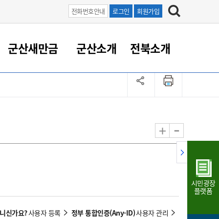
전화번호안내
로그인
회원가입
군산새만금
군산소개
전북소개
정 대응
족관계
부서/업무
RE100의 중심 새만금
도시/공원/주택
산업인프라
정책실명제
토지/건축
읍면동 안내
군산새만금 홍보 영상
조직운영6대지표
농업/축산업
도시재생
지방세
족관계
도시계획/지구단위계획
군산국가산업단지
정책실명제 안내
지방세
도시재생사업
민선8기 농업비전/발전방
공무원 정원
향
-
+
공원녹지
군산2국가산업단지
국민신청실명제안내
지방세환급금신청
도시재생(현장)지원센터
과장급이상 상위직 비율
농산물 유통
식
주택
새만금산업단지
정책실명제 중점관리 대상
지방세 상담챗봇
도시재생시설 현황
공무원 1인당 주민수
가축방역
자료실
자유무역지역
도시재생 공지/행사
현장공무원 비율
동물복지
지방산업단지
재정규모대비 인건비운영
시민광장
농공단지
실국본부수
플랫폼
림 서비
산업단지 지도
내고장 알리미
아니신가요?
정부 통합인증(Any-ID)
사용자 등록
사용자 관리
구
항만/여객/공항/철도/컨벤