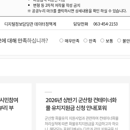
변형 등 2차적 저작물 작성 금지
※ 공공누리 마크를 클릭하시면 상세내용을 확인 하실 수 있습니다.
디지털정보담당관 데이터정책계
담당전화
063-454-2153
에 대해 만족
하십니까?
매우만족
만족
보통
불만
 시민참여
2026년 상반기 군산항 컨테이너화
부리 부
물 유치지원금 신청 안내(포워
군산항 화물유치 지원사업과 관련하여 컨테이너화물
처리실적에 따른 화물유치지원금을 지급하고자 하오
니, 해당되는 포워더께서는 다음과 같이 지원금을 신