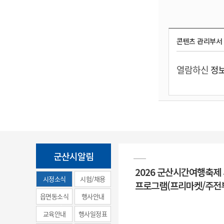
콘텐츠 관리부서
열람하신
정보
군산시알림
2026 군산시간여행축제
시정소식
시험/채용
프로그램(프리마켓/주전
(municipal
읍면동소식
행사안내
news)
교육안내
행사일정표