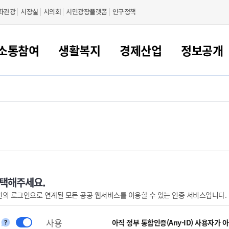
화관광
시장실
시의회
시민광장플랫폼
인구정책
소통참여
생활복지
경제산업
정보공개
새만금 해양거점도시 군산
정보공개 목록/청구
시민참여서비스
여권 민원
기업지원
교육
군산시 소개
군산시 관할권 주요논리
각종 신고/민원
사전정보공표
일자리/창업
차량 민원
상하수도
시청안내
새만금 관할구역 결
주민등록/인감/가
교통안내
기업목록
인사운영
SNS소식
여권발급안내
시민광장플랫폼
교육지원
투자기업 인센티브
정보공개 목록/청구
군산 현황
차량등록사업소 안내
하수도 계획
군산시 명장
사전정보공표
청사종합안내
주민등록/인감/가
시내버스
일반기업 목록
2022년도 통계
조직도
여권 서식
시장에게 바란다
평생교육
기업지원정책
군산의 역사
차량 신규/이전 등록
상수도시설
구인구직
수시공표
전화번호안내
각종서식
택시
사회적경제기업
2023년도 통계
업무
나의민원
학자금대출이자지원
경제 공지/서식
수상현황
저당권 설정/말소 등록
수질검사
청년뜰(청년센터/창업센터)
부서별 팩스번호
시외버스/고속버스
공장 검색
2024년도 통계
부서소
나도한마디
우리아이 꿈탐험 지원사업
기업애로해소SOS
자연지리특성
등록원부 열람/발급
상수도/하수도 요금
시청 오시는 길
철도/항공
2025년도 통계
부서별 
군산시사회적경제지원센터
칭찬합시다
시민정보화교육
강소연구개발특구
행정구역/행정지도
자동차 등록 서식
요금조회납부시스템
여객선
선택해주세요.
번의 로그인으로 연계된 모든 공공 웹서비스를 이용할 수 있는 인증 서비스입니다.
설문조사
부모학교예약시스템
자매결연/국제협력 도시
자동차 과태료 조회 및 납부
공공하수처리시설
교통 관련사이트
일자리 지원사업
자원봉사참여
군산어린이시청
군산의 상징
자동차 정기(종합)검사 기
주정차단속 문자알
일자리지원센터
사용
간조회 및 검사예약
스
아직 정부 통합인증(Any-ID) 사용자가 
전자민원창
적극행정
디지털배움터