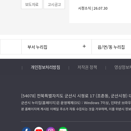
보도자료
고시공고
시정소식 | 26.07.30
부서 누리집
읍/면/동 누리집
개인정보처리방침
저작권 정책
영상정보
[54078] 전북특별자치도 군산시 시청로 17 (조촌동, 군산시청) 
군산시 누리집(홈페이지)은 운영체제(OS)：Windows 7이상, 인터넷 브라우
본 홈페이지에 게시된 이메일 주소가 자동 수집되는 것을 거부하며, 이를 위반시 정