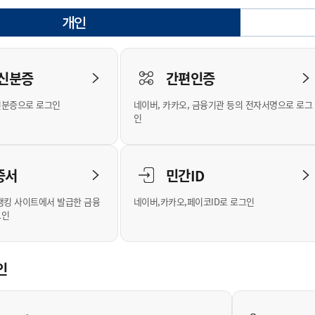
안내
위원회 현황
공공데이터 개방
업무추진비공
군산시 무상교통
공부의 명수
개인
정부24
선택됨
위원회 명단공개
공공데이터 개방
예산/재정
법률정보
국민신문고
건설
부동산
에너지
로그인
환경
청소
위생
위원회 회의록 공개
공공데이터 수요조사
민원편람/서식
한눈에 서비스
전자가족관계등록
예산안내
조례규칙 입법예고
경제동향
도로/가로등
부동산 정보
태양광
 신분증
간편인증
인터넷등기소
환경선언문
청소정보
공중위생
재정공시
조례규칙 입법예고(구)
물가정보
자전거
주소/건축/지적/지리정보
가스/석유
신분증으로 로그인
네이버, 카카오, 금융기관 등의 전자서명으로 로그
국세청홈택스
환경기본정보
대형폐기물 배출신고
위생용품 제조업
결산보고서
법률정보 관련사이트
사회조사
조상땅찾기
인
위택스
화학물질 관리지도
공모사업
생활쓰레기 처리요령
식품위생
중기지방재정계획
사업체조
부동산통합민원
미세먼지 대응
음식물쓰레기 처리요령
문화 콘텐츠업
투자심사
통계연보
증서
민간ID
공공데이터포털
환경영향평가
폐기물 처리시설 현황
예산낭비신고
청년통계
체육
새올전자민원창구
석면해체 건축물정보
보조금 부정수급 신고
주민등록
뱅킹 사이트에서 발급한 금융
네이버,카카오,페이코ID로 로그인
그인
체육시설 안내
환경오염업소 공개
공유재산
체류외국
군산시체육회
환경 관련사이트
재정용어사전
생활체육 공지
인
군산시 고향사랑기부제
고향사랑기부제 소개
군산상품