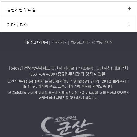
유관기관 누리집
기타 누리집
개인정보처리방침
저작권 정책
영상정보처리기기운영·관리방침
[54078] 전북특별자치도 군산시 시청로 17 (조촌동, 군산시청) 대표전화
063-454-4000 (정규업무시간 외 당직실 연결)
군산시 누리집(홈페이지)은 운영체제(OS)：Windows 7이상, 인터넷 브라우저：
IE 9이상, 파이어 폭스, 크롬, 사파리에 최적화 되어있습니다.
본 홈페이지에 게시된 이메일 주소가 자동 수집되는 것을 거부하며, 이를 위반시 정보통신
망법에 의해 처벌됨을 유념하시기 바랍니다.