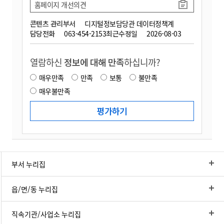
홈페이지 개선의견
콘텐츠 관리부서
디지털정보담당관 데이터정책계
담당전화
063-454-2153
최근수정일
2026-08-03
열람하신
정보에 대해 만족
하십니까?
매우만족
만족
보통
불만족
매우불만족
부서 누리집
읍/면/동 누리집
직속기관/사업소 누리집