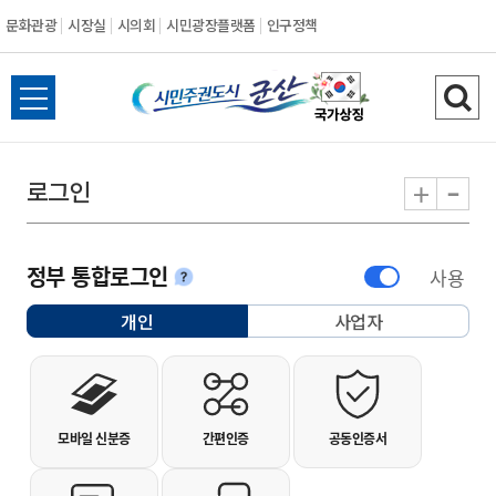
문화관광
시장실
시의회
시민광장플랫폼
인구정책
시민주권도시 군
전체메뉴 열기
검색
-
+
로그인
정부 통합로그인
사용
안내
개인
사업자
선택됨
개인사용자 로그인
모바일 신분증
간편인증
공동인증서