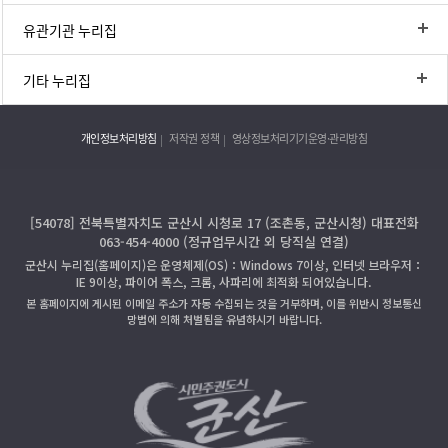
유관기관 누리집
기타 누리집
개인정보처리방침
저작권 정책
영상정보처리기기운영·관리방침
[54078] 전북특별자치도 군산시 시청로 17 (조촌동, 군산시청) 대표전화
063-454-4000 (정규업무시간 외 당직실 연결)
군산시 누리집(홈페이지)은 운영체제(OS)：Windows 7이상, 인터넷 브라우저：
IE 9이상, 파이어 폭스, 크롬, 사파리에 최적화 되어있습니다.
본 홈페이지에 게시된 이메일 주소가 자동 수집되는 것을 거부하며, 이를 위반시 정보통신
망법에 의해 처벌됨을 유념하시기 바랍니다.