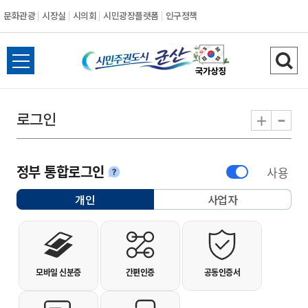
문화관광
시장실
시의회
시민광장플랫폼
인구정책
시민주권도시 군
전체메뉴 열기
검색
-
+
로그인
정부 통합로그인
사용
안내
개인
사업자
선택됨
개인사용자 로그인
모바일 신분증
간편인증
공동인증서