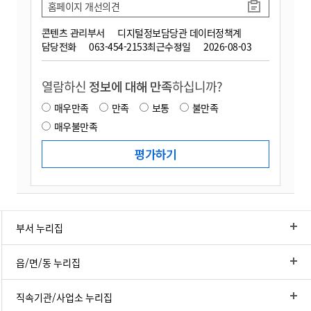
홈페이지 개선의견
콘텐츠 관리부서
디지털정보담당관 데이터정책계
담당전화
063-454-2153
최근수정일
2026-08-03
열람하신
정보에 대해 만족
하십니까?
매우만족
만족
보통
불만족
매우불만족
부서 누리집
읍/면/동 누리집
직속기관/사업소 누리집