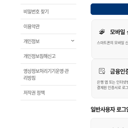
계약정보공개
전화번호안내
전화번호안내
전화번호안내
전화번호안내
전화번호안내
전화번호안내
전화번호안내
전화번호안내
군산시보
장사정보
열림
비밀번호 찾기
입찰/계약정보
읍면동소식
주민복지 안내서
주요시책
수산업
찾아오시는길
찾아오시는길
찾아오시는길
찾아오시는길
찾아오시는길
찾아오시는길
찾아오시는길
찾아오시는길
개인사용자 
용역과제
민원편의제도
열림
웹진 열린군산
이용약관
시정계획
어업현황
모바일
타기관소식
민원 1회방문 처리제
주요업무
수산물 안전정보
열림
개인정보
스마트폰의 모바일 
어디서나 민원처리제
시정백서
군산수산물 소비촉진행사
상품권 구매 사용 및 관리
사전심사 청구제도
열림
개인정보침해신고
군산 특화 수산물
민원인 후견인제
금융인
영상정보처리기기운영·관
복합민원 상담예약제
열림
리방침
폐업신고 원스톱서비스
은행 앱 또는 인터넷
결제원 인증서로 로
납세자 보호관제도
열림
저작권 정책
『안심상속』 원스톱 서비
스
일반사용자 로그