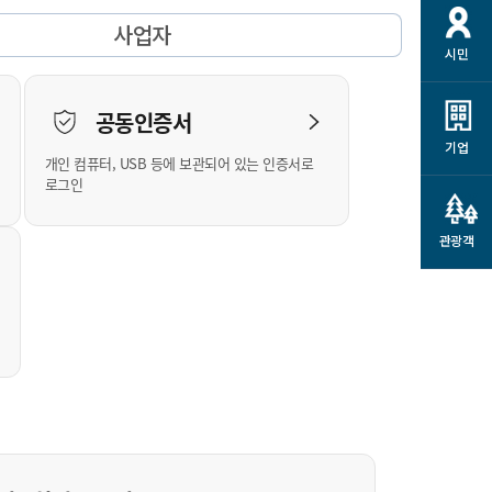
개
재정정보 공개
공공저작물
션
사업자
시민
통계정보
행정규제개혁
소상공인 지원
민방위/재난안전
시스템
행정규제개혁안내
고유가 피해지원금
공동인증서
민방위
규제신문고
군산사랑배달 배달의명수
기업
개인 컴퓨터, USB 등에 보관되어 있는 인증서로
재난안전
규제입증요청
카드수수료 지원
로그인
풍수해보험
사
규제정보포털
소상공인지원
재해예방
관광객
관련기관 안내
군산시착한가격업소
시민대상보험
통계
영조물 배상보험
인 현황
군산시민 안전보험
군산시민 자전거보험
군산 상품
농업인안전보험 농가부담
 가이드북
금 지원사업