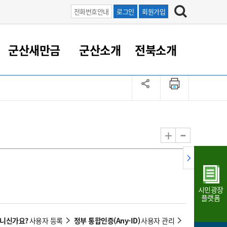
전화번호안내
로그인
회원가입
군산새만금
군산소개
전북소개
정 대응
족관계
부서/업무
RE100의 중심 새만금
도시/공원/주택
산업인프라
정책실명제
토지/건축
읍면동 안내
군산새만금 홍보 영상
조직운영6대지표
농업/축산업
도시재생
지방세
족관계
도시계획/지구단위계획
군산국가산업단지
정책실명제 안내
지방세
도시재생사업
민선8기 농업비전/발전방
공무원 정원
향
-
+
공원녹지
군산2국가산업단지
국민신청실명제안내
지방세환급금신청
도시재생(현장)지원센터
과장급이상 상위직 비율
농산물 유통
식
주택
새만금산업단지
정책실명제 중점관리 대상
지방세 상담챗봇
도시재생시설 현황
공무원 1인당 주민수
가축방역
자료실
자유무역지역
도시재생 공지/행사
현장공무원 비율
동물복지
지방산업단지
재정규모대비 인건비운영
시민광장
농공단지
실국본부수
플랫폼
림 서비
산업단지 지도
내고장 알리미
아니신가요?
정부 통합인증(Any-ID)
사용자 등록
사용자 관리
구
항만/여객/공항/철도/컨벤