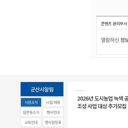
콘텐츠 관리부서
열람하신
정보
군산시알림
2026년 도시농업 녹색 
시정소식
시험/채용
조성 사업 대상 추가모집
(municipal
읍면동소식
행사안내
news)
교육안내
행사일정표