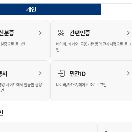
안내
위원회 현황
공공데이터 개방
업무추진비공
군산시 무상교통
공부의 명수
개인
정부24
선택됨
위원회 명단공개
공공데이터 개방
예산/재정
법률정보
국민신문고
건설
부동산
에너지
로그인
환경
청소
위생
위원회 회의록 공개
공공데이터 수요조사
민원편람/서식
한눈에 서비스
전자가족관계등록
예산안내
조례규칙 입법예고
경제동향
도로/가로등
부동산 정보
태양광
 신분증
간편인증
인터넷등기소
환경선언문
청소정보
공중위생
재정공시
조례규칙 입법예고(구)
물가정보
자전거
주소/건축/지적/지리정보
가스/석유
신분증으로 로그인
네이버, 카카오, 금융기관 등의 전자서명으로 로그
국세청홈택스
환경기본정보
대형폐기물 배출신고
위생용품 제조업
결산보고서
법률정보 관련사이트
사회조사
조상땅찾기
인
위택스
화학물질 관리지도
공모사업
생활쓰레기 처리요령
식품위생
중기지방재정계획
사업체조
부동산통합민원
미세먼지 대응
음식물쓰레기 처리요령
문화 콘텐츠업
투자심사
통계연보
증서
민간ID
공공데이터포털
환경영향평가
폐기물 처리시설 현황
예산낭비신고
청년통계
체육
새올전자민원창구
석면해체 건축물정보
보조금 부정수급 신고
주민등록
뱅킹 사이트에서 발급한 금융
네이버,카카오,페이코ID로 로그인
그인
체육시설 안내
환경오염업소 공개
공유재산
체류외국
군산시체육회
환경 관련사이트
재정용어사전
생활체육 공지
인
군산시 고향사랑기부제
고향사랑기부제 소개
군산상품