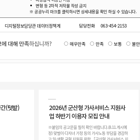
변형 등 2차적 저작물 작성 금지
※ 공공누리 마크를 클릭하시면 상세내용을 확인 하실 수 있습니다.
디지털정보담당관 데이터정책계
담당전화
063-454-2153
에 대해 만족
하십니까?
매우만족
만족
보통
불만
공간(텃밭)
2026년 군산형 가사서비스 지원사
업 하반기 이용자 모집 안내
※붙임의 공고문을 필히 확인 바랍니다.(8.11.게시예
정) 맞벌이·다자녀 가정 등의 가사노동 부담을 경감하
고 일·생활 균형 지원을 위한 「군산형 가사서비스 지