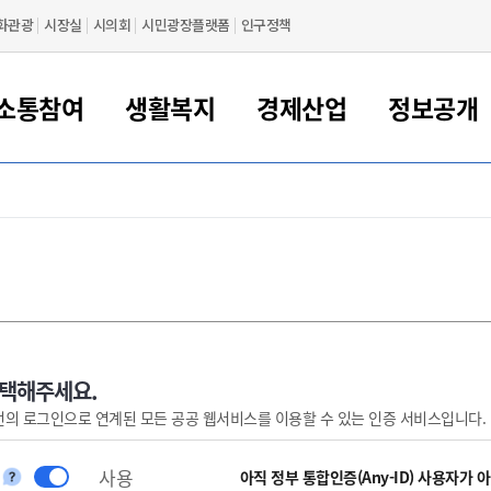
화관광
시장실
시의회
시민광장플랫폼
인구정책
소통참여
생활복지
경제산업
정보공개
새만금 해양거점도시 군산
정보공개 목록/청구
시민참여서비스
여권 민원
기업지원
교육
군산시 소개
군산시 관할권 주요논리
각종 신고/민원
사전정보공표
일자리/창업
차량 민원
상하수도
시청안내
새만금 관할구역 결
주민등록/인감/가
교통안내
기업목록
인사운영
SNS소식
여권발급안내
시민광장플랫폼
교육지원
투자기업 인센티브
정보공개 목록/청구
군산 현황
차량등록사업소 안내
하수도 계획
군산시 명장
사전정보공표
청사종합안내
주민등록/인감/가
시내버스
일반기업 목록
2022년도 통계
조직도
여권 서식
시장에게 바란다
평생교육
기업지원정책
군산의 역사
차량 신규/이전 등록
상수도시설
구인구직
수시공표
전화번호안내
각종서식
택시
사회적경제기업
2023년도 통계
업무
나의민원
학자금대출이자지원
경제 공지/서식
수상현황
저당권 설정/말소 등록
수질검사
청년뜰(청년센터/창업센터)
부서별 팩스번호
시외버스/고속버스
공장 검색
2024년도 통계
부서소
나도한마디
우리아이 꿈탐험 지원사업
기업애로해소SOS
자연지리특성
등록원부 열람/발급
상수도/하수도 요금
시청 오시는 길
철도/항공
2025년도 통계
부서별 
군산시사회적경제지원센터
칭찬합시다
시민정보화교육
강소연구개발특구
행정구역/행정지도
자동차 등록 서식
요금조회납부시스템
여객선
선택해주세요.
번의 로그인으로 연계된 모든 공공 웹서비스를 이용할 수 있는 인증 서비스입니다.
설문조사
부모학교예약시스템
자매결연/국제협력 도시
자동차 과태료 조회 및 납부
공공하수처리시설
교통 관련사이트
일자리 지원사업
자원봉사참여
군산어린이시청
군산의 상징
자동차 정기(종합)검사 기
주정차단속 문자알
일자리지원센터
사용
간조회 및 검사예약
스
아직 정부 통합인증(Any-ID) 사용자가 
전자민원창
적극행정
디지털배움터