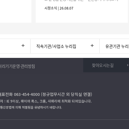
원사업」하반기 이용자를 다음과 같이 추가 모집하오
시정소식 | 26.08.07
니 많은 참여 바랍니다. 1
직속기관/사업소 누리집
유관기관 누
찾아오시는길
처리기기운영·관리방침
대표전화 063-454-4000 (정규업무시간 외 당직실 연결)
저：IE 9이상, 파이어 폭스, 크롬, 사파리에 최적화 되어있습니다.
보통신망법에 의해 처벌됨을 유념하시기 바랍니다.