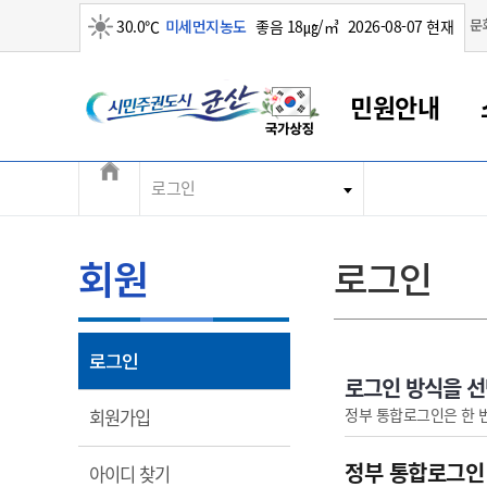
맑음
문
30.0℃
미세먼지농도
좋음 18㎍/㎥
2026-08-07 현재
시민주권도시 군산
민원안내
전체메뉴
로그인
군산새만금
민원안내
소통참여
생활복지
경제산업
정보공개
군산소개
전북소개
군산에서 시작되는 새만금
전북특별자치도 소개
군산사랑상품권
민원창구안내
정보공개제도
복지/보건
시정알림
군산시 비전
민원이용안내
시정소식
인구정책
상품권 안내
제도안내
전북특별자치도란?
회원
로그인
민원수수료
시험/채용
통합돌봄
상품권 공지사항
비공개대상정보
전북특별자치도 용어 Q&A
종합민원창구
보도자료
주민복지
상품권 Q&A
불복구제절차
자료실
아름다운 배려창구
행사안내
아동/청소년
상품권 이용규약
수수료
열림
로그인
홍보영상 게시판
토지정보민원창구
행사일정표
여성/가족
판매대행점 조회
정보공개서식
로그인 방식을 
대표전화
대표전화
대표전화
대표전화
대표전화
대표전화
대표전화
대표전화
063-454-4000
063-454-4000
063-454-4000
063-454-4000
063-454-4000
063-454-4000
063-454-4000
063-454-4000
열림
정부 통합로그인은 한 
회원가입
무인민원발급기
교육안내
노인복지
지류상품권 재고조회
보건소식
장애인복지
부서 및 담당자 연락처
부서 및 담당자 연락처
부서 및 담당자 연락처
부서 및 담당자 연락처
부서 및 담당자 연락처
부서 및 담당자 연락처
부서 및 담당자 연락처
부서 및 담당자 연락처
정부 통합로그인
열림
아이디 찾기
고시공고
사회서비스(바우처)