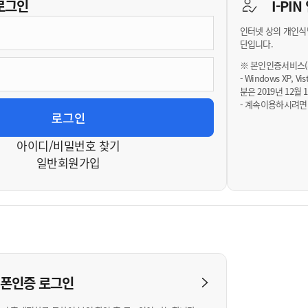
기부자 예우제
로그인
I-PI
기부자 명예의 전당
인터넷 상의 개인식
기금사업
단입니다.
군산시 답례품
※ 본인인증서비스(휴
- Windows XP, 
고향사랑기부제 소식
분은 2019년 12
- 계속이용하시려면
아이디/비밀번호 찾기
일반회원가입
대폰인증
로그인