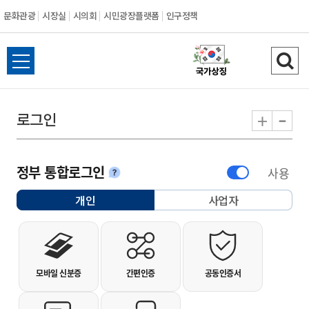
문화관광
시장실
시의회
시민광장플랫폼
인구정책
시민주권도시 군
전체메뉴 열기
검색
-
+
로그인
정부 통합로그인
사용
안내
개인
사업자
선택됨
개인사용자 로그인
모바일 신분증
간편인증
공동인증서