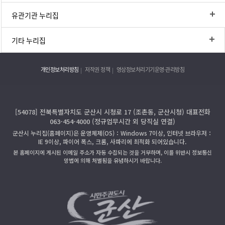
유관기관 누리집
기타 누리집
개인정보처리방침
저작권 정책
영상정보처리기기운영·관리방침
[54078] 전북특별자치도 군산시 시청로 17 (조촌동, 군산시청) 대표전화
063-454-4000 (정규업무시간 외 당직실 연결)
군산시 누리집(홈페이지)은 운영체제(OS)：Windows 7이상, 인터넷 브라우저：
IE 9이상, 파이어 폭스, 크롬, 사파리에 최적화 되어있습니다.
본 홈페이지에 게시된 이메일 주소가 자동 수집되는 것을 거부하며, 이를 위반시 정보통신
망법에 의해 처벌됨을 유념하시기 바랍니다.