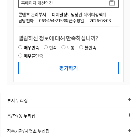
홈페이지 개선의견
콘텐츠 관리부서
디지털정보담당관 데이터정책계
담당전화
063-454-2153
최근수정일
2026-08-03
열람하신
정보에 대해 만족
하십니까?
매우만족
만족
보통
불만족
매우불만족
부서 누리집
읍/면/동 누리집
직속기관/사업소 누리집