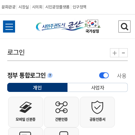
문화관광
시장실
시의회
시민광장플랫폼
인구정책
시민주권도시 군
전체메뉴 열기
검색
-
+
로그인
정부 통합로그인
사용
안내
개인
사업자
선택됨
개인사용자 로그인
모바일 신분증
간편인증
공동인증서