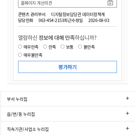
홈페이지 개선의견
콘텐츠 관리부서
디지털정보담당관 데이터정책계
담당전화
063-454-2153
최근수정일
2026-08-03
열람하신
정보에 대해 만족
하십니까?
매우만족
만족
보통
불만족
매우불만족
부서 누리집
읍/면/동 누리집
직속기관/사업소 누리집