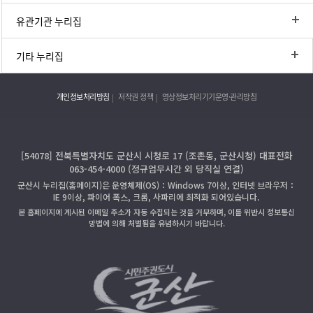
유관기관 누리집
기타 누리집
개인정보처리방침
저작권 정책
영상정보처리기기운영·관리방침
[54078] 전북특별자치도 군산시 시청로 17 (조촌동, 군산시청) 대표전화
063-454-4000 (정규업무시간 외 당직실 연결)
군산시 누리집(홈페이지)은 운영체제(OS)：Windows 7이상, 인터넷 브라우저：
IE 9이상, 파이어 폭스, 크롬, 사파리에 최적화 되어있습니다.
본 홈페이지에 게시된 이메일 주소가 자동 수집되는 것을 거부하며, 이를 위반시 정보통신
망법에 의해 처벌됨을 유념하시기 바랍니다.