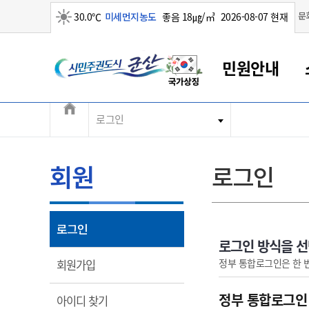
맑음
문
30.0℃
미세먼지농도
좋음 18㎍/㎥
2026-08-07 현재
시민주권도시 군산
민원안내
전체메뉴
로그인
군산새만금
민원안내
소통참여
생활복지
경제산업
정보공개
군산소개
전북소개
군산에서 시작되는 새만금
전북특별자치도 소개
군산사랑상품권
민원창구안내
정보공개제도
복지/보건
시정알림
군산시 비전
민원이용안내
시정소식
인구정책
상품권 안내
제도안내
전북특별자치도란?
회원
로그인
민원수수료
시험/채용
통합돌봄
상품권 공지사항
비공개대상정보
전북특별자치도 용어 Q&A
종합민원창구
보도자료
주민복지
상품권 Q&A
불복구제절차
자료실
아름다운 배려창구
행사안내
아동/청소년
상품권 이용규약
수수료
열림
로그인
홍보영상 게시판
토지정보민원창구
행사일정표
여성/가족
판매대행점 조회
정보공개서식
로그인 방식을 
대표전화
대표전화
대표전화
대표전화
대표전화
대표전화
대표전화
대표전화
063-454-4000
063-454-4000
063-454-4000
063-454-4000
063-454-4000
063-454-4000
063-454-4000
063-454-4000
열림
정부 통합로그인은 한 
회원가입
무인민원발급기
교육안내
노인복지
지류상품권 재고조회
보건소식
장애인복지
부서 및 담당자 연락처
부서 및 담당자 연락처
부서 및 담당자 연락처
부서 및 담당자 연락처
부서 및 담당자 연락처
부서 및 담당자 연락처
부서 및 담당자 연락처
부서 및 담당자 연락처
정부 통합로그인
열림
아이디 찾기
고시공고
사회서비스(바우처)