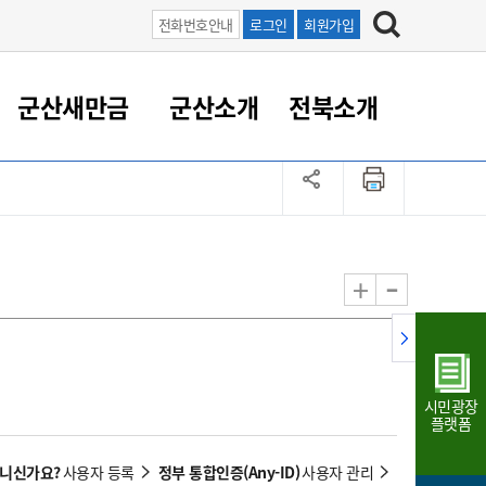
전화번호안내
로그인
회원가입
군산새만금
군산소개
전북소개
정 대응
족관계
부서/업무
RE100의 중심 새만금
도시/공원/주택
산업인프라
정책실명제
토지/건축
읍면동 안내
군산새만금 홍보 영상
조직운영6대지표
농업/축산업
도시재생
지방세
족관계
도시계획/지구단위계획
군산국가산업단지
정책실명제 안내
지방세
도시재생사업
민선8기 농업비전/발전방
공무원 정원
향
-
+
공원녹지
군산2국가산업단지
국민신청실명제안내
지방세환급금신청
도시재생(현장)지원센터
과장급이상 상위직 비율
농산물 유통
식
주택
새만금산업단지
정책실명제 중점관리 대상
지방세 상담챗봇
도시재생시설 현황
공무원 1인당 주민수
가축방역
자료실
자유무역지역
도시재생 공지/행사
현장공무원 비율
동물복지
지방산업단지
재정규모대비 인건비운영
시민광장
농공단지
실국본부수
플랫폼
림 서비
산업단지 지도
내고장 알리미
아니신가요?
정부 통합인증(Any-ID)
사용자 등록
사용자 관리
구
항만/여객/공항/철도/컨벤