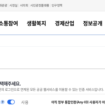
화관광
시장실
시의회
시민광장플랫폼
인구정책
소통참여
생활복지
경제산업
정보공개
새만금 해양거점도시 군산
정보공개 목록/청구
시민참여서비스
여권 민원
기업지원
교육
군산시 소개
군산시 관할권 주요논리
각종 신고/민원
사전정보공표
일자리/창업
차량 민원
상하수도
시청안내
새만금 관할구역 결
주민등록/인감/가
교통안내
기업목록
인사운영
SNS소식
여권발급안내
시민광장플랫폼
교육지원
투자기업 인센티브
정보공개 목록/청구
군산 현황
차량등록사업소 안내
하수도 계획
군산시 명장
사전정보공표
청사종합안내
주민등록/인감/가
시내버스
일반기업 목록
2022년도 통계
조직도
여권 서식
시장에게 바란다
평생교육
기업지원정책
군산의 역사
차량 신규/이전 등록
상수도시설
구인구직
수시공표
전화번호안내
각종서식
택시
사회적경제기업
2023년도 통계
업무
나의민원
학자금대출이자지원
경제 공지/서식
수상현황
저당권 설정/말소 등록
수질검사
청년뜰(청년센터/창업센터)
부서별 팩스번호
시외버스/고속버스
공장 검색
2024년도 통계
부서소
나도한마디
우리아이 꿈탐험 지원사업
기업애로해소SOS
자연지리특성
등록원부 열람/발급
상수도/하수도 요금
시청 오시는 길
철도/항공
2025년도 통계
부서별 
군산시사회적경제지원센터
칭찬합시다
시민정보화교육
강소연구개발특구
행정구역/행정지도
자동차 등록 서식
요금조회납부시스템
여객선
선택해주세요.
번의 로그인으로 연계된 모든 공공 웹서비스를 이용할 수 있는 인증 서비스입니다.
설문조사
부모학교예약시스템
자매결연/국제협력 도시
자동차 과태료 조회 및 납부
공공하수처리시설
교통 관련사이트
일자리 지원사업
자원봉사참여
군산어린이시청
군산의 상징
자동차 정기(종합)검사 기
주정차단속 문자알
일자리지원센터
사용
간조회 및 검사예약
스
아직 정부 통합인증(Any-ID) 사용자가 
전자민원창
적극행정
디지털배움터