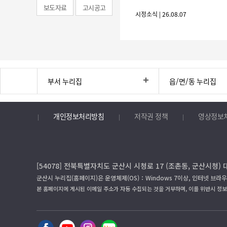
보도자료
고시공고
시정소식 | 26.08.07
부서 누리집
읍/면/동 누리집
개인정보처리방침
저작권 정책
영상정보
[54078] 전북특별자치도 군산시 시청로 17 (조촌동, 군산시청) 
군산시 누리집(홈페이지)은 운영체제(OS)：Windows 7이상, 인터넷 브라우
본 홈페이지에 게시된 이메일 주소가 자동 수집되는 것을 거부하며, 이를 위반시 정