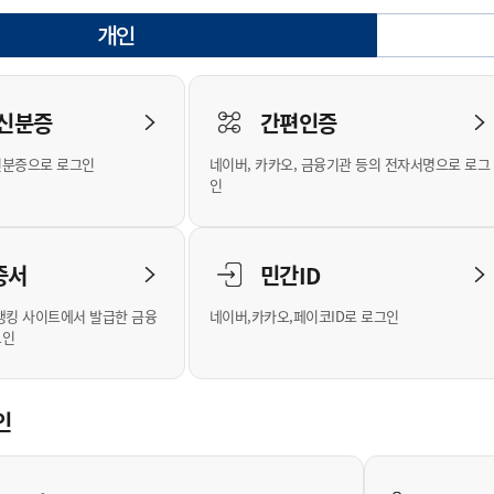
안내
위원회 현황
공공데이터 개방
업무추진비공
군산시 무상교통
공부의 명수
개인
정부24
선택됨
위원회 명단공개
공공데이터 개방
예산/재정
법률정보
국민신문고
건설
부동산
에너지
로그인
환경
청소
위생
위원회 회의록 공개
공공데이터 수요조사
민원편람/서식
한눈에 서비스
전자가족관계등록
예산안내
조례규칙 입법예고
경제동향
도로/가로등
부동산 정보
태양광
 신분증
간편인증
인터넷등기소
환경선언문
청소정보
공중위생
재정공시
조례규칙 입법예고(구)
물가정보
자전거
주소/건축/지적/지리정보
가스/석유
신분증으로 로그인
네이버, 카카오, 금융기관 등의 전자서명으로 로그
국세청홈택스
환경기본정보
대형폐기물 배출신고
위생용품 제조업
결산보고서
법률정보 관련사이트
사회조사
조상땅찾기
인
위택스
화학물질 관리지도
공모사업
생활쓰레기 처리요령
식품위생
중기지방재정계획
사업체조
부동산통합민원
미세먼지 대응
음식물쓰레기 처리요령
문화 콘텐츠업
투자심사
통계연보
증서
민간ID
공공데이터포털
환경영향평가
폐기물 처리시설 현황
예산낭비신고
청년통계
체육
새올전자민원창구
석면해체 건축물정보
보조금 부정수급 신고
주민등록
뱅킹 사이트에서 발급한 금융
네이버,카카오,페이코ID로 로그인
그인
체육시설 안내
환경오염업소 공개
공유재산
체류외국
군산시체육회
환경 관련사이트
재정용어사전
생활체육 공지
인
군산시 고향사랑기부제
고향사랑기부제 소개
군산상품