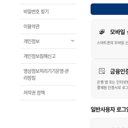
계약정보공개
전화번호안내
전화번호안내
전화번호안내
전화번호안내
전화번호안내
전화번호안내
전화번호안내
전화번호안내
군산시보
장사정보
열림
비밀번호 찾기
입찰/계약정보
읍면동소식
주민복지 안내서
주요시책
수산업
찾아오시는길
찾아오시는길
찾아오시는길
찾아오시는길
찾아오시는길
찾아오시는길
찾아오시는길
찾아오시는길
개인사용자 
용역과제
민원편의제도
열림
웹진 열린군산
이용약관
시정계획
어업현황
모바일
타기관소식
민원 1회방문 처리제
주요업무
수산물 안전정보
열림
개인정보
스마트폰의 모바일 
어디서나 민원처리제
시정백서
군산수산물 소비촉진행사
상품권 구매 사용 및 관리
사전심사 청구제도
열림
개인정보침해신고
군산 특화 수산물
민원인 후견인제
금융인
영상정보처리기기운영·관
복합민원 상담예약제
열림
리방침
폐업신고 원스톱서비스
은행 앱 또는 인터넷
결제원 인증서로 로
납세자 보호관제도
열림
저작권 정책
『안심상속』 원스톱 서비
스
일반사용자 로그