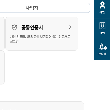
개
재정정보 공개
공공저작물
션
사업자
시민
통계정보
행정규제개혁
소상공인 지원
민방위/재난안전
시스템
행정규제개혁안내
고유가 피해지원금
공동인증서
민방위
규제신문고
군산사랑배달 배달의명수
기업
개인 컴퓨터, USB 등에 보관되어 있는 인증서로
재난안전
규제입증요청
카드수수료 지원
로그인
풍수해보험
사
규제정보포털
소상공인지원
재해예방
관광객
관련기관 안내
군산시착한가격업소
시민대상보험
통계
영조물 배상보험
인 현황
군산시민 안전보험
군산시민 자전거보험
군산 상품
농업인안전보험 농가부담
 가이드북
금 지원사업