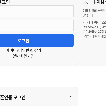
기부자 예우제
로그인
I-PI
기부자 명예의 전당
인터넷 상의 개인식
기금사업
단입니다.
군산시 답례품
※ 본인인증서비스(휴
- Windows XP, 
고향사랑기부제 소식
분은 2019년 12
- 계속이용하시려면
아이디/비밀번호 찾기
일반회원가입
대폰인증
로그인