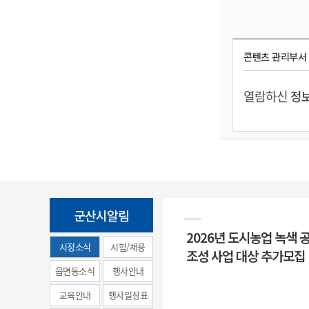
콘텐츠 관리부서
열람하신
정보
군산시알림
2026년 도시농업 녹색 
시정소식
시험/채용
조성 사업 대상 추가모집
(municipal
읍면동소식
행사안내
news)
교육안내
행사일정표