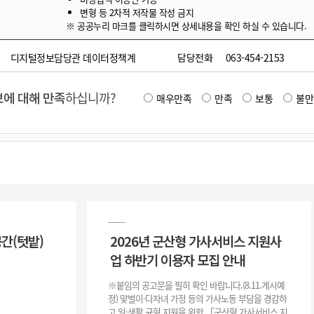
변형 등 2차적 저작물 작성 금지
※ 공공누리 마크를 클릭하시면 상세내용을 확인 하실 수 있습니다.
디지털정보담당관 데이터정책계
담당전화
063-454-2153
에 대해 만족
하십니까?
매우만족
만족
보통
불만
공간(텃밭)
2026년 군산형 가사서비스 지원사
업 하반기 이용자 모집 안내
※붙임의 공고문을 필히 확인 바랍니다.(8.11.게시예
정) 맞벌이·다자녀 가정 등의 가사노동 부담을 경감하
고 일·생활 균형 지원을 위한 「군산형 가사서비스 지