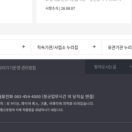
원사업」하반기 이용자를 다음과 같이 추가 모집하오
시정소식 | 26.08.07
니 많은 참여 바랍니다. 1
직속기관/사업소 누리집
유관기관 누
찾아오시는길
처리기기운영·관리방침
대표전화 063-454-4000 (정규업무시간 외 당직실 연결)
저：IE 9이상, 파이어 폭스, 크롬, 사파리에 최적화 되어있습니다.
보통신망법에 의해 처벌됨을 유념하시기 바랍니다.