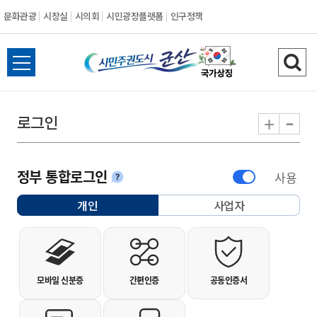
문화관광
시장실
시의회
시민광장플랫폼
인구정책
시민주권도시 군
전체메뉴 열기
검색
-
+
로그인
정부 통합로그인
사용
안내
개인
사업자
선택됨
개인사용자 로그인
모바일 신분증
간편인증
공동인증서