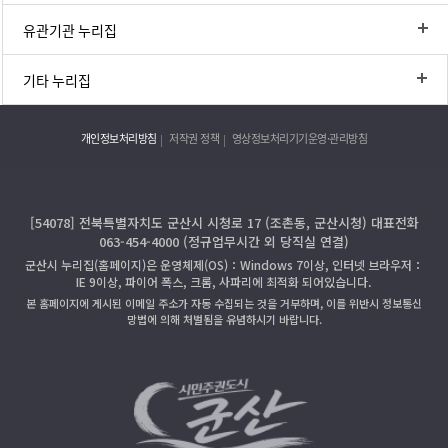
유관기관 누리집
기타 누리집
개인정보처리방침
저작권 정책
영상정보처리기기운영·관리방침
[54078] 전북특별자치도 군산시 시청로 17 (조촌동, 군산시청) 대표전화
063-454-4000 (정규업무시간 외 당직실 연결)
군산시 누리집(홈페이지)은 운영체제(OS)：Windows 7이상, 인터넷 브라우저：
IE 9이상, 파이어 폭스, 크롬, 사파리에 최적화 되어있습니다.
본 홈페이지에 게시된 이메일 주소가 자동 수집되는 것을 거부하며, 이를 위반시 정보통신
망법에 의해 처벌됨을 유념하시기 바랍니다.