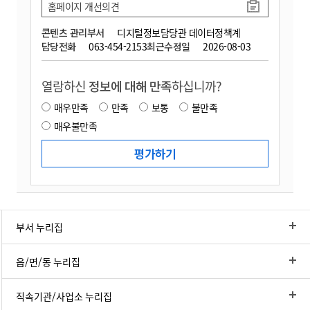
홈페이지 개선의견
콘텐츠 관리부서
디지털정보담당관 데이터정책계
담당전화
063-454-2153
최근수정일
2026-08-03
열람하신
정보에 대해 만족
하십니까?
매우만족
만족
보통
불만족
매우불만족
부서 누리집
읍/면/동 누리집
직속기관/사업소 누리집