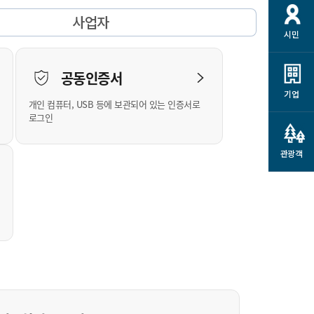
개
재정정보 공개
공공저작물
션
사업자
시민
통계정보
행정규제개혁
소상공인 지원
민방위/재난안전
시스템
행정규제개혁안내
고유가 피해지원금
공동인증서
민방위
규제신문고
군산사랑배달 배달의명수
기업
개인 컴퓨터, USB 등에 보관되어 있는 인증서로
재난안전
규제입증요청
카드수수료 지원
로그인
풍수해보험
사
규제정보포털
소상공인지원
재해예방
관광객
관련기관 안내
군산시착한가격업소
시민대상보험
통계
영조물 배상보험
인 현황
군산시민 안전보험
군산시민 자전거보험
군산 상품
농업인안전보험 농가부담
 가이드북
금 지원사업