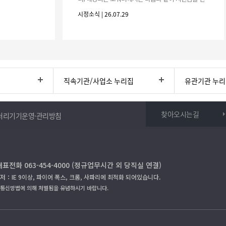
청하시기 바랍니다. 1. 해당기간 : ‘25. 11. 1. ~ '26. 4.
시정소식 | 26.07.29
30.(6개
직속기관/사업소 누리집
유관기관 누
찾아오시는길
처리기기운영·관리방침
대표전화 063-454-4000 (정규업무시간 외 당직실 연결)
저：IE 9이상, 파이어 폭스, 크롬, 사파리에 최적화 되어있습니다.
보통신망법에 의해 처벌됨을 유념하시기 바랍니다.