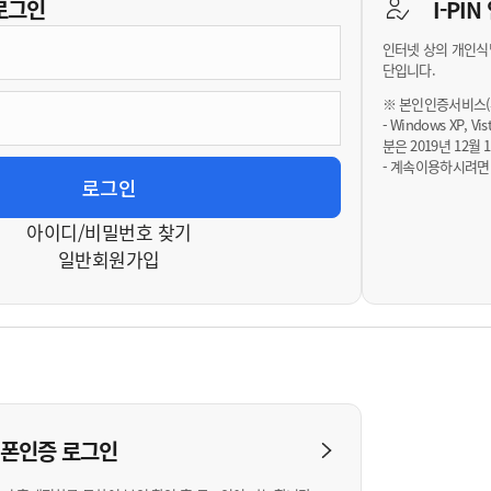
기부자 예우제
로그인
I-PI
기부자 명예의 전당
인터넷 상의 개인식
기금사업
단입니다.
군산시 답례품
※ 본인인증서비스(휴
- Windows XP, 
고향사랑기부제 소식
분은 2019년 12
- 계속이용하시려면
아이디/비밀번호 찾기
일반회원가입
대폰인증
로그인