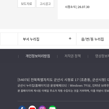
보도자료
고시공고
시정소식 | 26.07.30
부서 누리집
읍/면/동 누리집
개인정보처리방침
저작권 정책
영상정보
[54078] 전북특별자치도 군산시 시청로 17 (조촌동, 군산시청) 
군산시 누리집(홈페이지)은 운영체제(OS)：Windows 7이상, 인터넷 브라우
본 홈페이지에 게시된 이메일 주소가 자동 수집되는 것을 거부하며, 이를 위반시 정