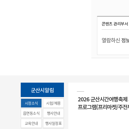
콘텐츠 관리부서
열람하신
정보
군산시알림
2026 군산시간여행축제
시정소식
시험/채용
프로그램(프리마켓/주전
(municipal
읍면동소식
행사안내
news)
교육안내
행사일정표