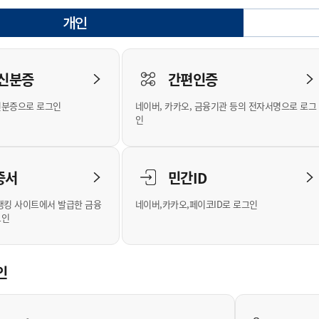
안내
위원회 현황
공공데이터 개방
업무추진비공
군산시 무상교통
공부의 명수
개인
정부24
선택됨
위원회 명단공개
공공데이터 개방
예산/재정
법률정보
국민신문고
건설
부동산
에너지
로그인
환경
청소
위생
위원회 회의록 공개
공공데이터 수요조사
민원편람/서식
한눈에 서비스
전자가족관계등록
예산안내
조례규칙 입법예고
경제동향
도로/가로등
부동산 정보
태양광
 신분증
간편인증
인터넷등기소
환경선언문
청소정보
공중위생
재정공시
조례규칙 입법예고(구)
물가정보
자전거
주소/건축/지적/지리정보
가스/석유
신분증으로 로그인
네이버, 카카오, 금융기관 등의 전자서명으로 로그
국세청홈택스
환경기본정보
대형폐기물 배출신고
위생용품 제조업
결산보고서
법률정보 관련사이트
사회조사
조상땅찾기
인
위택스
화학물질 관리지도
공모사업
생활쓰레기 처리요령
식품위생
중기지방재정계획
사업체조
부동산통합민원
미세먼지 대응
음식물쓰레기 처리요령
문화 콘텐츠업
투자심사
통계연보
증서
민간ID
공공데이터포털
환경영향평가
폐기물 처리시설 현황
예산낭비신고
청년통계
체육
새올전자민원창구
석면해체 건축물정보
보조금 부정수급 신고
주민등록
뱅킹 사이트에서 발급한 금융
네이버,카카오,페이코ID로 로그인
그인
체육시설 안내
환경오염업소 공개
공유재산
체류외국
군산시체육회
환경 관련사이트
재정용어사전
생활체육 공지
인
군산시 고향사랑기부제
고향사랑기부제 소개
군산상품