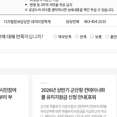
변형 등 2차적 저작물 작성 금지
※ 공공누리 마크를 클릭하시면 상세내용을 확인 하실 수 있습니다.
디지털정보담당관 데이터정책계
담당전화
063-454-2153
에 대해 만족
하십니까?
매우만족
만족
보통
불만
 시민참여
2026년 상반기 군산항 컨테이너화
부리 부
물 유치지원금 신청 안내(포워
군산항 화물유치 지원사업과 관련하여 컨테이너화물
처리실적에 따른 화물유치지원금을 지급하고자 하오
니, 해당되는 포워더께서는 다음과 같이 지원금을 신