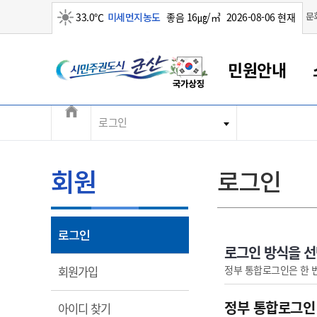
맑음
문
33.0℃
미세먼지농도
좋음 16㎍/㎥
2026-08-06 현재
시민주권도시 군산
민원안내
전체메뉴
로그인
군산새만금
민원안내
소통참여
생활복지
경제산업
정보공개
군산소개
전북소개
군산에서 시작되는 새만금
전북특별자치도 소개
군산사랑상품권
민원창구안내
정보공개제도
복지/보건
시정알림
군산시 비전
민원이용안내
시정소식
인구정책
상품권 안내
제도안내
전북특별자치도란?
회원
로그인
민원수수료
시험/채용
통합돌봄
상품권 공지사항
비공개대상정보
전북특별자치도 용어 Q&A
종합민원창구
보도자료
주민복지
상품권 Q&A
불복구제절차
자료실
아름다운 배려창구
행사안내
아동/청소년
상품권 이용규약
수수료
열림
로그인
홍보영상 게시판
토지정보민원창구
행사일정표
여성/가족
판매대행점 조회
정보공개서식
로그인 방식을 
대표전화
대표전화
대표전화
대표전화
대표전화
대표전화
대표전화
대표전화
063-454-4000
063-454-4000
063-454-4000
063-454-4000
063-454-4000
063-454-4000
063-454-4000
063-454-4000
열림
정부 통합로그인은 한 
회원가입
무인민원발급기
교육안내
노인복지
지류상품권 재고조회
보건소식
장애인복지
부서 및 담당자 연락처
부서 및 담당자 연락처
부서 및 담당자 연락처
부서 및 담당자 연락처
부서 및 담당자 연락처
부서 및 담당자 연락처
부서 및 담당자 연락처
부서 및 담당자 연락처
정부 통합로그인
열림
아이디 찾기
고시공고
사회서비스(바우처)