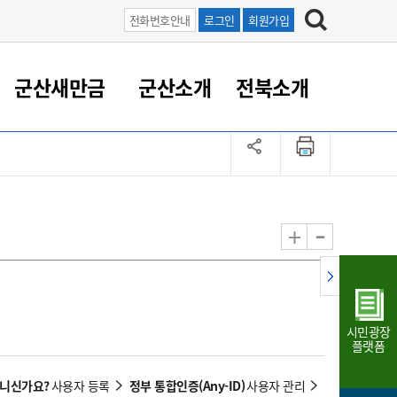
전화번호안내
로그인
회원가입
군산새만금
군산소개
전북소개
정 대응
족관계
부서/업무
RE100의 중심 새만금
도시/공원/주택
산업인프라
정책실명제
토지/건축
읍면동 안내
군산새만금 홍보 영상
조직운영6대지표
농업/축산업
도시재생
지방세
족관계
도시계획/지구단위계획
군산국가산업단지
정책실명제 안내
지방세
도시재생사업
민선8기 농업비전/발전방
공무원 정원
향
-
+
공원녹지
군산2국가산업단지
국민신청실명제안내
지방세환급금신청
도시재생(현장)지원센터
과장급이상 상위직 비율
농산물 유통
식
주택
새만금산업단지
정책실명제 중점관리 대상
지방세 상담챗봇
도시재생시설 현황
공무원 1인당 주민수
가축방역
자료실
자유무역지역
도시재생 공지/행사
현장공무원 비율
동물복지
지방산업단지
재정규모대비 인건비운영
시민광장
농공단지
실국본부수
플랫폼
림 서비
산업단지 지도
내고장 알리미
아니신가요?
정부 통합인증(Any-ID)
사용자 등록
사용자 관리
구
항만/여객/공항/철도/컨벤