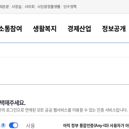
화관광
시장실
시의회
시민광장플랫폼
인구정책
소통참여
생활복지
경제산업
정보공개
새만금 해양거점도시 군산
정보공개 목록/청구
시민참여서비스
여권 민원
기업지원
교육
군산시 소개
군산시 관할권 주요논리
각종 신고/민원
사전정보공표
일자리/창업
차량 민원
상하수도
시청안내
새만금 관할구역 결
주민등록/인감/가
교통안내
기업목록
인사운영
SNS소식
여권발급안내
시민광장플랫폼
교육지원
투자기업 인센티브
정보공개 목록/청구
군산 현황
차량등록사업소 안내
하수도 계획
군산시 명장
사전정보공표
청사종합안내
주민등록/인감/가
시내버스
일반기업 목록
2022년도 통계
조직도
여권 서식
시장에게 바란다
평생교육
기업지원정책
군산의 역사
차량 신규/이전 등록
상수도시설
구인구직
수시공표
전화번호안내
각종서식
택시
사회적경제기업
2023년도 통계
업무
나의민원
학자금대출이자지원
경제 공지/서식
수상현황
저당권 설정/말소 등록
수질검사
청년뜰(청년센터/창업센터)
부서별 팩스번호
시외버스/고속버스
공장 검색
2024년도 통계
부서소
나도한마디
우리아이 꿈탐험 지원사업
기업애로해소SOS
자연지리특성
등록원부 열람/발급
상수도/하수도 요금
시청 오시는 길
철도/항공
2025년도 통계
부서별 
군산시사회적경제지원센터
칭찬합시다
시민정보화교육
강소연구개발특구
행정구역/행정지도
자동차 등록 서식
요금조회납부시스템
여객선
선택해주세요.
번의 로그인으로 연계된 모든 공공 웹서비스를 이용할 수 있는 인증 서비스입니다.
설문조사
부모학교예약시스템
자매결연/국제협력 도시
자동차 과태료 조회 및 납부
공공하수처리시설
교통 관련사이트
일자리 지원사업
자원봉사참여
군산어린이시청
군산의 상징
자동차 정기(종합)검사 기
주정차단속 문자알
일자리지원센터
사용
간조회 및 검사예약
스
아직 정부 통합인증(Any-ID) 사용자가 
전자민원창
적극행정
디지털배움터