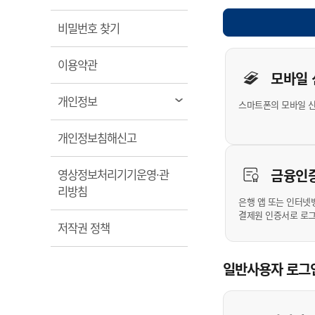
계약정보공개
전화번호안내
전화번호안내
전화번호안내
전화번호안내
전화번호안내
전화번호안내
전화번호안내
전화번호안내
군산시보
장사정보
열림
비밀번호 찾기
입찰/계약정보
읍면동소식
주민복지 안내서
주요시책
수산업
찾아오시는길
찾아오시는길
찾아오시는길
찾아오시는길
찾아오시는길
찾아오시는길
찾아오시는길
찾아오시는길
개인사용자 
용역과제
민원편의제도
열림
웹진 열린군산
이용약관
시정계획
어업현황
모바일
타기관소식
민원 1회방문 처리제
주요업무
수산물 안전정보
열림
개인정보
스마트폰의 모바일 
어디서나 민원처리제
시정백서
군산수산물 소비촉진행사
상품권 구매 사용 및 관리
사전심사 청구제도
열림
개인정보침해신고
군산 특화 수산물
민원인 후견인제
금융인
영상정보처리기기운영·관
복합민원 상담예약제
열림
리방침
폐업신고 원스톱서비스
은행 앱 또는 인터넷
결제원 인증서로 로
납세자 보호관제도
열림
저작권 정책
『안심상속』 원스톱 서비
스
일반사용자 로그