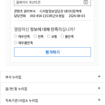
홈페이지 개선의견
콘텐츠 관리부서
디지털정보담당관 데이터정책계
담당전화
063-454-2153
최근수정일
2026-08-03
열람하신
정보에 대해 만족
하십니까?
매우만족
만족
보통
불만족
매우불만족
부서 누리집
읍/면/동 누리집
직속기관/사업소 누리집