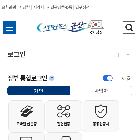
문화관광
시장실
시의회
시민광장플랫폼
인구정책
시민주권도시 군
전체메뉴 열기
검색
-
+
로그인
정부 통합로그인
사용
안내
개인
사업자
선택됨
개인사용자 로그인
모바일 신분증
간편인증
공동인증서