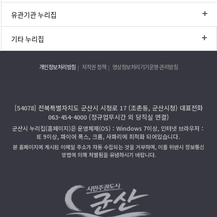
유관기관 누리집
기타 누리집
개인정보처리방침
저작권 정책
영상정보처리기기운영·관리방침
[54078] 전북특별자치도 군산시 시청로 17 (조촌동, 군산시청) 대표전화
063-454-4000 (정규업무시간 외 당직실 연결)
군산시 누리집(홈페이지)은 운영체제(OS)：Windows 7이상, 인터넷 브라우저：
IE 9이상, 파이어 폭스, 크롬, 사파리에 최적화 되어있습니다.
본 홈페이지에 게시된 이메일 주소가 자동 수집되는 것을 거부하며, 이를 위반시 정보통신
망법에 의해 처벌됨을 유념하시기 바랍니다.