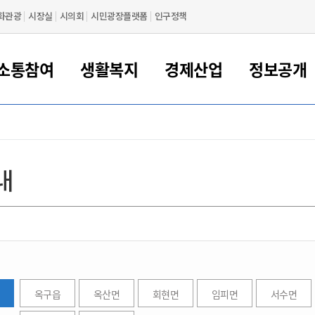
화관광
시장실
시의회
시민광장플랫폼
인구정책
소통참여
생활복지
경제산업
정보공개
새만금 해양거점도시 군산
정보공개 목록/청구
시민참여서비스
여권 민원
기업지원
교육
군산시 소개
군산시 관할권 주요논리
각종 신고/민원
사전정보공표
일자리/창업
차량 민원
상하수도
시청안내
새만금 관할구역 결
주민등록/인감/가
교통안내
기업목록
인사운영
SNS소식
여권발급안내
시민광장플랫폼
교육지원
투자기업 인센티브
정보공개 목록/청구
군산 현황
차량등록사업소 안내
하수도 계획
군산시 명장
사전정보공표
청사종합안내
주민등록/인감/가
시내버스
일반기업 목록
2022년도 통계
조직도
내
여권 서식
시장에게 바란다
평생교육
기업지원정책
군산의 역사
차량 신규/이전 등록
상수도시설
구인구직
수시공표
전화번호안내
각종서식
택시
사회적경제기업
2023년도 통계
업무
나의민원
학자금대출이자지원
경제 공지/서식
수상현황
저당권 설정/말소 등록
수질검사
청년뜰(청년센터/창업센터)
부서별 팩스번호
시외버스/고속버스
공장 검색
2024년도 통계
부서소
나도한마디
우리아이 꿈탐험 지원사업
기업애로해소SOS
자연지리특성
등록원부 열람/발급
상수도/하수도 요금
시청 오시는 길
철도/항공
2025년도 통계
부서별 
군산시사회적경제지원센터
칭찬합시다
시민정보화교육
강소연구개발특구
행정구역/행정지도
자동차 등록 서식
요금조회납부시스템
여객선
설문조사
부모학교예약시스템
자매결연/국제협력 도시
자동차 과태료 조회 및 납부
공공하수처리시설
교통 관련사이트
일자리 지원사업
자원봉사참여
군산어린이시청
군산의 상징
자동차 정기(종합)검사 기
주정차단속 문자알
옥구읍
옥산면
회현면
임피면
서수면
일자리지원센터
간조회 및 검사예약
스
전자민원창
적극행정
디지털배움터