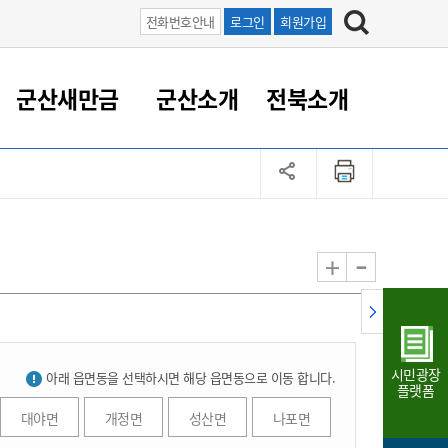
전화번호안내
로그인
회원가입
군산새만금
군산소개
전북소개
정 대응
족관계
부서/업무
RE100의 중심 새만금
도시/공원/주택
산업인프라
정책실명제
토지/건축
읍면동 안내
군산새만금 홍보 영상
조직운영6대지표
농업/축산업
도시재생
지방세
족관계
도시계획/지구단위계획
군산국가산업단지
정책실명제 안내
지방세
도시재생사업
민선8기 농업비전/발전방
공무원 정원
향
-
+
공원녹지
군산2국가산업단지
국민신청실명제안내
지방세환급금신청
도시재생(현장)지원센터
과장급이상 상위직 비율
농산물 유통
식
주택
새만금산업단지
정책실명제 중점관리 대상
지방세 상담챗봇
도시재생시설 현황
공무원 1인당 주민수
가축방역
자료실
자유무역지역
도시재생 공지/행사
현장공무원 비율
동물복지
지방산업단지
재정규모대비 인건비운영
시민광장
아래 읍면동을 선택하시면 해당 읍면동으로 이동 합니다.
농공단지
실국본부수
플랫폼
림 서비
산업단지 지도
내고장 알리미
대야면
개정면
성산면
나포면
구
항만/여객/공항/철도/컨벤