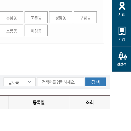
개
재정정보 공개
공공저작물
션
시민
통계정보
행정규제개혁
흥남동
조촌동
경암동
구암동
소상공인 지원
민방위/재난안전
시스템
행정규제개혁안내
고유가 피해지원금
소룡동
미성동
민방위
규제신문고
군산사랑배달 배달의명수
기업
재난안전
규제입증요청
카드수수료 지원
풍수해보험
사
규제정보포털
소상공인지원
재해예방
관광객
관련기관 안내
군산시착한가격업소
시민대상보험
통계
영조물 배상보험
인 현황
군산시민 안전보험
등록일
조회
군산시민 자전거보험
군산 상품
농업인안전보험 농가부담
 가이드북
금 지원사업