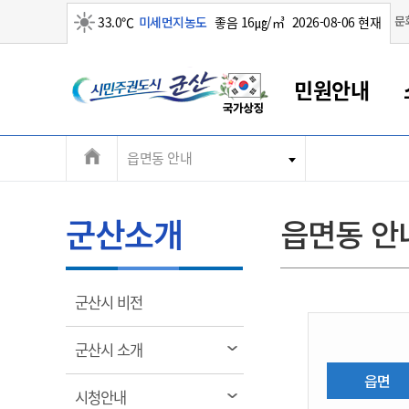
맑음
문
33.0℃
미세먼지농도
좋음 16㎍/㎥
2026-08-06 현재
시
민원안내
민
전
읍면동 안내
군산새만금
민원안내
소통참여
생활복지
경제산업
정보공개
군산소개
전북소개
주
군산에서 시작되는 새만금
전북특별자치도 소개
군산사랑상품권
민원창구안내
정보공개제도
복지/보건
시정알림
군산시 비전
체
권
민원이용안내
시정소식
인구정책
상품권 안내
제도안내
전북특별자치도란?
메
군산소개
읍면동 안
민원수수료
시험/채용
통합돌봄
상품권 공지사항
비공개대상정보
전북특별자치도 용어 Q&A
뉴
도
종합민원창구
보도자료
주민복지
상품권 Q&A
불복구제절차
자료실
시
아름다운 배려창구
행사안내
아동/청소년
상품권 이용규약
수수료
열
군산시 비전
홍보영상 게시판
토지정보민원창구
행사일정표
여성/가족
판매대행점 조회
정보공개서식
림
군
대표전화
대표전화
대표전화
대표전화
대표전화
대표전화
대표전화
대표전화
063-454-4000
063-454-4000
063-454-4000
063-454-4000
063-454-4000
063-454-4000
063-454-4000
063-454-4000
열
군산시 소개
무인민원발급기
교육안내
노인복지
지류상품권 재고조회
림
산
보건소식
장애인복지
읍면
부서 및 담당자 연락처
부서 및 담당자 연락처
부서 및 담당자 연락처
부서 및 담당자 연락처
부서 및 담당자 연락처
부서 및 담당자 연락처
부서 및 담당자 연락처
부서 및 담당자 연락처
열
시청안내
고시공고
사회서비스(바우처)