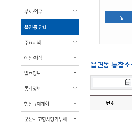
림
계약정보공개
전화번호안내
전화번호안내
전화번호안내
전화번호안내
전화번호안내
전화번호안내
전화번호안내
전화번호안내
군산시보
장사정보
열
부서/업무
입찰/계약정보
동
읍면동소식
주민복지 안내서
주요시책
림
수산업
찾아오시는길
찾아오시는길
찾아오시는길
찾아오시는길
찾아오시는길
찾아오시는길
찾아오시는길
찾아오시는길
용역과제
열
민원편의제도
읍면동 안내
웹진 열린군산
시정계획
어업현황
림
타기관소식
민원 1회방문 처리제
주요업무
수산물 안전정보
열
주요시책
어디서나 민원처리제
시정백서
림
군산수산물 소비촉진행사
상품권 구매 사용 및 관리
사전심사 청구제도
열
예산/재정
군산 특화 수산물
읍면동 통합소
림
민원인 후견인제
열
법률정보
복합민원 상담예약제
림
검
폐업신고 원스톱서비스
열
통계정보
색
납세자 보호관제도
림
시
『안심상속』 원스톱 서비
작
열
번호
행정규제개혁
스
일
림
열
군산시 고향사랑기부제
림