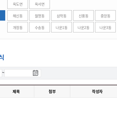
위원회 현황
공공데이터 개방
업무추진비공
옥도면
옥서면
군산시 무상교통
공부의 명수
정부24
위원회 명단공개
공공데이터 개방
예산/재정
법률정보
해신동
월명동
삼학동
신풍동
국민신문고
중앙동
건설
부동산
에너지
환경
청소
위생
위원회 회의록 공개
공공데이터 수요조사
민원편람/서식
한눈에 서비스
전자가족관계등록
예산안내
조례규칙 입법예고
경제동향
도로/가로등
부동산 정보
태양광
개정동
수송동
나운1동
나운2동
나운3동
환경선언문
청소정보
공중위생
재정공시
조례규칙 입법예고(구)
물가정보
자전거
주소/건축/지적/지리정보
가스/석유
인터넷등기소
환경기본정보
대형폐기물 배출신고
위생용품 제조업
결산보고서
법률정보 관련사이트
사회조사
조상땅찾기
국세청홈택스
화학물질 관리지도
공모사업
생활쓰레기 처리요령
식품위생
중기지방재정계획
사업체조
위택스
식
미세먼지 대응
음식물쓰레기 처리요령
문화 콘텐츠업
투자심사
통계연보
부동산통합민원
환경영향평가
폐기물 처리시설 현황
예산낭비신고
청년통계
체육
공공데이터포털
검
~
석면해체 건축물정보
보조금 부정수급 신고
주민등록
새올전자민원창구
색
체육시설 안내
환경오염업소 공개
공유재산
체류외국
종
군산시체육회
환경 관련사이트
료
재정용어사전
제목
첨부
작성자
생활체육 공지
일
군산시 고향사랑기부제
고향사랑기부제 소개
군산상품