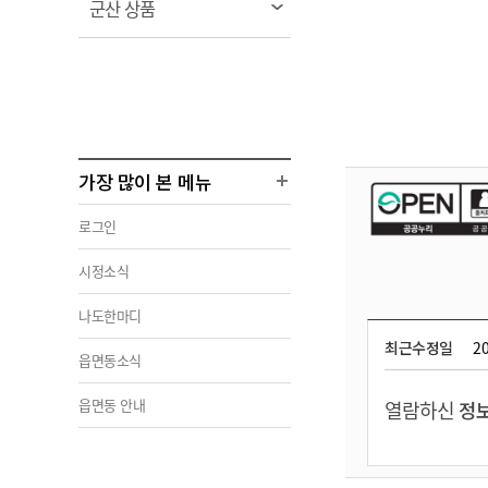
열
군산 상품
림
가장 많이 본 메뉴
로그인
시정소식
나도한마디
최근수정일
20
읍면동소식
읍면동 안내
열람하신
정보