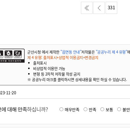
기부자 예우제
331
기부자 명예의 전당
기금사업
군산시 답례품
고향사랑기부제 소식
군산시청 에서 제작한
"읍면동 안내"
저작물은
"공공누리 제 4 유형"
에
제 4 유형: 출처표시+상업적 이용금지+변경금지
출처표시
비상업적 이용만 가능
변형 등 2차적 저작물 작성 금지
※ 공공누리 마크를 클릭하시면 상세내용을 확인 하실 수 있습니다.
23-11-20
에 대해 만족
하십니까?
매우만족
만족
보통
불만