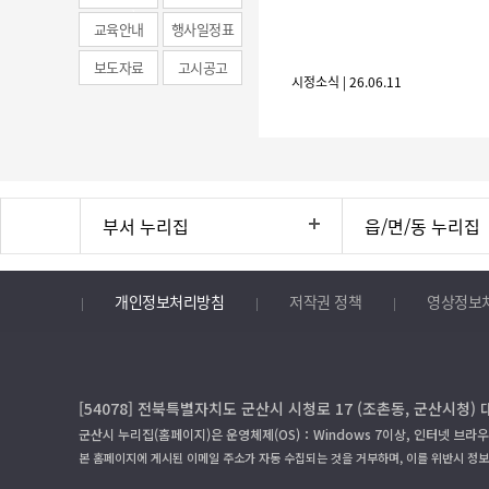
news)
교육안내
행사일정표
보도자료
고시공고
시정소식 | 26.06.11
부서 누리집
읍/면/동 누리집
개인정보처리방침
저작권 정책
영상정보
[54078] 전북특별자치도 군산시 시청로 17 (조촌동, 군산시청) 
군산시 누리집(홈페이지)은 운영체제(OS)：Windows 7이상, 인터넷 브라우
본 홈페이지에 게시된 이메일 주소가 자동 수집되는 것을 거부하며, 이를 위반시 정