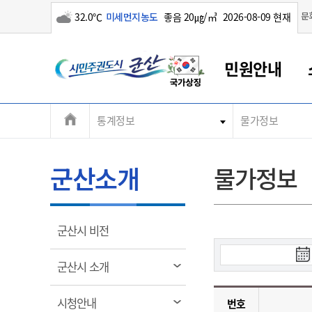
구름많음
문
32.0℃
미세먼지농도
좋음 20㎍/㎥
2026-08-09 현재
시
민원안내
민
전
통계정보
물가정보
군산새만금
민원안내
소통참여
생활복지
경제산업
정보공개
군산소개
전북소개
주
군산에서 시작되는 새만금
전북특별자치도 소개
군산사랑상품권
민원창구안내
정보공개제도
복지/보건
시정알림
군산시 비전
체
권
민원이용안내
시정소식
인구정책
상품권 안내
제도안내
전북특별자치도란?
메
군산소개
물가정보
민원수수료
시험/채용
통합돌봄
상품권 공지사항
비공개대상정보
전북특별자치도 용어 Q&A
뉴
도
종합민원창구
보도자료
주민복지
상품권 Q&A
불복구제절차
자료실
시
아름다운 배려창구
행사안내
아동/청소년
상품권 이용규약
수수료
열
군산시 비전
홍보영상 게시판
토지정보민원창구
행사일정표
여성/가족
판매대행점 조회
정보공개서식
림
검
군
대표전화
대표전화
대표전화
대표전화
대표전화
대표전화
대표전화
대표전화
063-454-4000
063-454-4000
063-454-4000
063-454-4000
063-454-4000
063-454-4000
063-454-4000
063-454-4000
열
군산시 소개
무인민원발급기
교육안내
노인복지
지류상품권 재고조회
색
림
시
산
보건소식
장애인복지
부서 및 담당자 연락처
부서 및 담당자 연락처
부서 및 담당자 연락처
부서 및 담당자 연락처
부서 및 담당자 연락처
부서 및 담당자 연락처
부서 및 담당자 연락처
부서 및 담당자 연락처
열
작
시청안내
번호
고시공고
사회서비스(바우처)