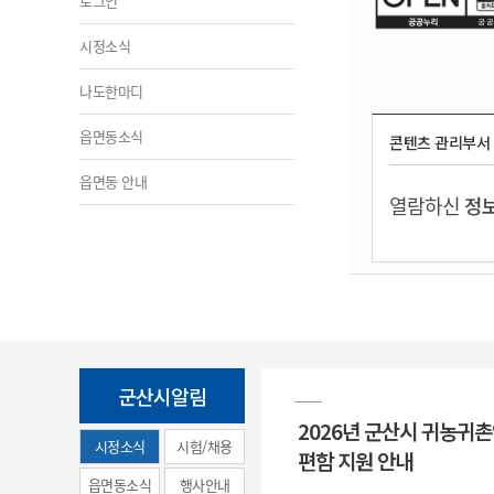
로그인
시정소식
나도한마디
읍면동소식
콘텐츠 관리부서
읍면동 안내
열람하신
정보
군산시알림
2026년 군산시 귀농귀
시정소식
시험/채용
편함 지원 안내
(municipal
읍면동소식
행사안내