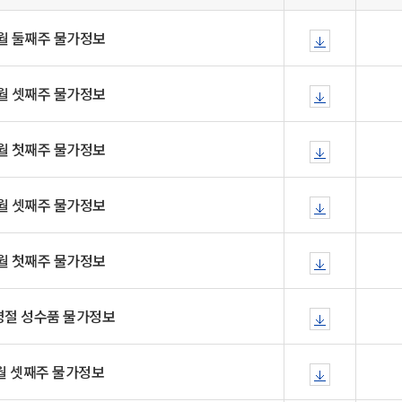
일
위원회 현황
공공데이터 개방
업무추진비공
군산시 무상교통
공부의 명수
정부24
4월 둘째주 물가정보
위원회 명단공개
공공데이터 개방
예산/재정
법률정보
국민신문고
건설
부동산
에너지
환경
청소
위생
위원회 회의록 공개
공공데이터 수요조사
민원편람/서식
한눈에 서비스
전자가족관계등록
예산안내
조례규칙 입법예고
경제동향
3월 셋째주 물가정보
도로/가로등
부동산 정보
태양광
환경선언문
청소정보
공중위생
재정공시
조례규칙 입법예고(구)
물가정보
자전거
주소/건축/지적/지리정보
가스/석유
인터넷등기소
환경기본정보
대형폐기물 배출신고
위생용품 제조업
결산보고서
법률정보 관련사이트
사회조사
3월 첫째주 물가정보
조상땅찾기
국세청홈택스
화학물질 관리지도
공모사업
생활쓰레기 처리요령
식품위생
중기지방재정계획
사업체조
위택스
미세먼지 대응
음식물쓰레기 처리요령
문화 콘텐츠업
투자심사
통계연보
2월 셋째주 물가정보
부동산통합민원
환경영향평가
폐기물 처리시설 현황
예산낭비신고
청년통계
체육
공공데이터포털
석면해체 건축물정보
보조금 부정수급 신고
주민등록
2월 첫째주 물가정보
새올전자민원창구
체육시설 안내
환경오염업소 공개
공유재산
체류외국
군산시체육회
환경 관련사이트
재정용어사전
설명절 성수품 물가정보
생활체육 공지
군산시 고향사랑기부제
12월 셋째주 물가정보
고향사랑기부제 소개
군산상품