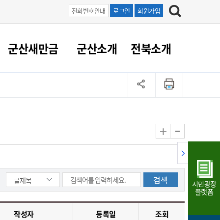
전화번호안내
로그인
회원가입
군산새만금
군산소개
전북소개
정 대응
족관계
부서/업무
RE100의 중심 새만금
도시/공원/주택
산업인프라
정책실명제
토지/건축
읍면동 안내
군산새만금 홍보 영상
조직운영6대지표
농업/축산업
도시재생
지방세
족관계
도시계획/지구단위계획
군산국가산업단지
정책실명제 안내
지방세
도시재생사업
민선8기 농업비전/발전방
공무원 정원
향
-
+
공원녹지
군산2국가산업단지
국민신청실명제안내
지방세환급금신청
도시재생(현장)지원센터
과장급이상 상위직 비율
농산물 유통
식
주택
새만금산업단지
정책실명제 중점관리 대상
지방세 상담챗봇
도시재생시설 현황
공무원 1인당 주민수
가축방역
자료실
자유무역지역
도시재생 공지/행사
현장공무원 비율
동물복지
지방산업단지
재정규모대비 인건비운영
시민광장
농공단지
실국본부수
플랫폼
림 서비
산업단지 지도
내고장 알리미
작성자
등록일
조회
구
항만/여객/공항/철도/컨벤