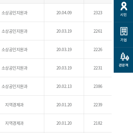
개
재정정보 공개
공공저작물
션
소상공인지원과
20.04.09
2323
시민
통계정보
행정규제개혁
소상공인 지원
민방위/재난안전
시스템
행정규제개혁안내
소상공인지원과
고유가 피해지원금
20.03.19
2261
민방위
규제신문고
군산사랑배달 배달의명수
기업
재난안전
규제입증요청
소상공인지원과
카드수수료 지원
20.03.19
2226
풍수해보험
사
규제정보포털
소상공인지원
재해예방
관광객
소상공인지원과
관련기관 안내
20.03.19
2231
군산시착한가격업소
시민대상보험
통계
소상공인지원과
20.02.13
2386
영조물 배상보험
인 현황
군산시민 안전보험
지역경제과
20.01.20
2239
군산시민 자전거보험
군산 상품
농업인안전보험 농가부담
지역경제과
20.01.20
2182
 가이드북
금 지원사업