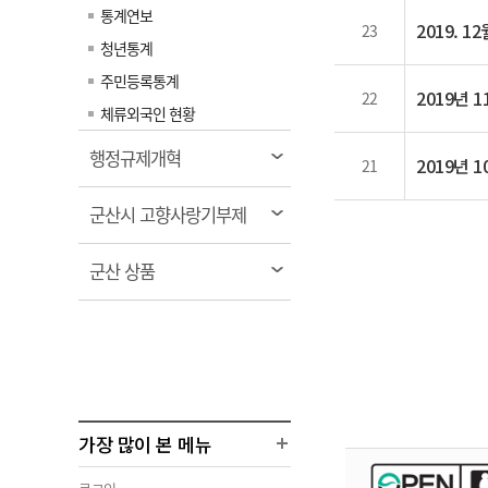
통계연보
2019. 
23
청년통계
주민등록통계
2019년 
22
체류외국인 현황
열
행정규제개혁
2019년 
21
림
열
군산시 고향사랑기부제
림
열
군산 상품
림
가장 많이 본 메뉴