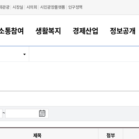
화관광
시장실
시의회
시민광장플랫폼
인구정책
소통참여
생활복지
경제산업
정보공개
새만금 해양거점도시 군산
정보공개 목록/청구
시민참여서비스
여권 민원
기업지원
교육
군산시 소개
군산시 관할권 주요논리
각종 신고/민원
사전정보공표
일자리/창업
차량 민원
상하수도
시청안내
새만금 관할구역 결
주민등록/인감/가
교통안내
기업목록
인사운영
SNS소식
여권발급안내
시민광장플랫폼
교육지원
투자기업 인센티브
정보공개 목록/청구
군산 현황
차량등록사업소 안내
하수도 계획
군산시 명장
사전정보공표
청사종합안내
주민등록/인감/가
시내버스
일반기업 목록
2022년도 통계
조직도
여권 서식
시장에게 바란다
평생교육
기업지원정책
군산의 역사
차량 신규/이전 등록
상수도시설
구인구직
수시공표
전화번호안내
각종서식
택시
사회적경제기업
2023년도 통계
업무
나의민원
학자금대출이자지원
경제 공지/서식
수상현황
저당권 설정/말소 등록
수질검사
청년뜰(청년센터/창업센터)
부서별 팩스번호
시외버스/고속버스
공장 검색
2024년도 통계
부서소
나도한마디
우리아이 꿈탐험 지원사업
기업애로해소SOS
자연지리특성
등록원부 열람/발급
상수도/하수도 요금
시청 오시는 길
철도/항공
2025년도 통계
부서별 
군산시사회적경제지원센터
칭찬합시다
시민정보화교육
강소연구개발특구
행정구역/행정지도
자동차 등록 서식
요금조회납부시스템
여객선
검
~
설문조사
부모학교예약시스템
자매결연/국제협력 도시
자동차 과태료 조회 및 납부
공공하수처리시설
교통 관련사이트
색
일자리 지원사업
종
자원봉사참여
군산어린이시청
군산의 상징
자동차 정기(종합)검사 기
주정차단속 문자알
일자리지원센터
료
간조회 및 검사예약
스
제목
첨부
전자민원창
적극행정
디지털배움터