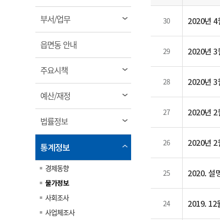
림
일
계약정보공개
전화번호안내
전화번호안내
전화번호안내
전화번호안내
전화번호안내
전화번호안내
전화번호안내
전화번호안내
군산시보
장사정보
열
부서/업무
2020년 
30
입찰/계약정보
읍면동소식
주민복지 안내서
주요시책
림
수산업
찾아오시는길
찾아오시는길
찾아오시는길
찾아오시는길
찾아오시는길
찾아오시는길
찾아오시는길
찾아오시는길
용역과제
열
민원편의제도
읍면동 안내
웹진 열린군산
시정계획
2020년 
어업현황
29
림
타기관소식
민원 1회방문 처리제
주요업무
수산물 안전정보
열
주요시책
어디서나 민원처리제
시정백서
림
2020년 
군산수산물 소비촉진행사
28
상품권 구매 사용 및 관리
사전심사 청구제도
열
예산/재정
군산 특화 수산물
림
민원인 후견인제
2020년 
27
열
법률정보
복합민원 상담예약제
림
폐업신고 원스톱서비스
2020년 
26
열
통계정보
납세자 보호관제도
림
경제동향
『안심상속』 원스톱 서비
2020. 
25
스
물가정보
사회조사
2019. 
24
사업체조사