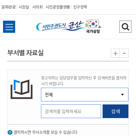
문화관광
시장실
시의회
시민광장플랫폼
인구정책
시
전
검
민
체
색
메
하
-
+
부서별 자료실
주
뉴
기
열
권
기
찾고자하는 담당업무를 입력하신 후 검색버튼을 클릭하
도
시기 바랍니다.
시
군
검색
산
클릭하시면 부서소개를 보실 수 있습니다