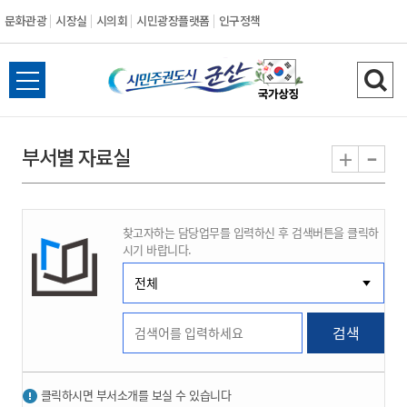
문화관광
시장실
시의회
시민광장플랫폼
인구정책
시
전
검
민
체
색
메
하
-
+
부서별 자료실
주
뉴
기
열
권
기
찾고자하는 담당업무를 입력하신 후 검색버튼을 클릭하
도
시기 바랍니다.
시
군
검색
산
클릭하시면 부서소개를 보실 수 있습니다