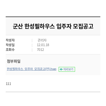
군산 한성필하우스 입주자 모집공고
작성자
관리자
작성일
12.01.18
조회수
7012
첨부파일
한성필하우스_입주자_모집공고(안).hwp
미리보기
111