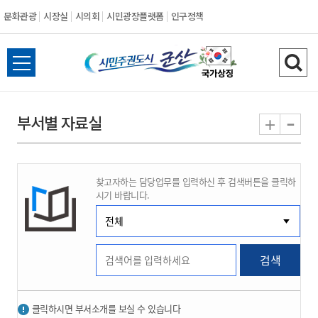
문화관광
시장실
시의회
시민광장플랫폼
인구정책
시
전
검
민
체
색
메
하
-
+
부서별 자료실
주
뉴
기
열
권
기
찾고자하는 담당업무를 입력하신 후 검색버튼을 클릭하
도
시기 바랍니다.
시
군
검색
산
클릭하시면 부서소개를 보실 수 있습니다