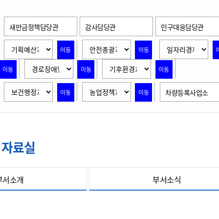
위원회 현황
공공데이터 개방
업무추진비공
군산시 무상교통
공부의 명수
정부24
위원회 명단공개
공공데이터 개방
새만금정책담당관
감사담당관
인구대응담당관
예산/재정
법률정보
국민신문고
건설
부동산
에너지
환경
청소
위생
위원회 회의록 공개
공공데이터 수요조사
민원편람/서식
한눈에 서비스
전자가족관계등록
예산안내
조례규칙 입법예고
경제동향
이동
이동
도로/가로등
부동산 정보
태양광
환경선언문
청소정보
공중위생
재정공시
조례규칙 입법예고(구)
물가정보
자전거
주소/건축/지적/지리정보
가스/석유
인터넷등기소
이동
이동
이동
환경기본정보
대형폐기물 배출신고
위생용품 제조업
결산보고서
법률정보 관련사이트
사회조사
조상땅찾기
국세청홈택스
화학물질 관리지도
공모사업
생활쓰레기 처리요령
식품위생
차량등록사업소
이동
이동
중기지방재정계획
사업체조
위택스
미세먼지 대응
음식물쓰레기 처리요령
문화 콘텐츠업
투자심사
통계연보
부동산통합민원
환경영향평가
폐기물 처리시설 현황
예산낭비신고
청년통계
체육
공공데이터포털
석면해체 건축물정보
보조금 부정수급 신고
주민등록
 자료실
새올전자민원창구
체육시설 안내
환경오염업소 공개
공유재산
체류외국
군산시체육회
환경 관련사이트
재정용어사전
부서소개
부서소식
생활체육 공지
군산시 고향사랑기부제
고향사랑기부제 소개
군산상품