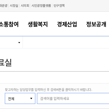
화관광
시장실
시의회
시민광장플랫폼
인구정책
소통참여
생활복지
경제산업
정보공개
새만금 해양거점도시 군산
정보공개 목록/청구
시민참여서비스
여권 민원
기업지원
교육
군산시 소개
군산시 관할권 주요논리
각종 신고/민원
사전정보공표
일자리/창업
차량 민원
상하수도
시청안내
새만금 관할구역 결
주민등록/인감/가
교통안내
기업목록
인사운영
SNS소식
여권발급안내
시민광장플랫폼
교육지원
투자기업 인센티브
정보공개 목록/청구
군산 현황
차량등록사업소 안내
하수도 계획
군산시 명장
사전정보공표
청사종합안내
주민등록/인감/가
시내버스
일반기업 목록
2022년도 통계
조직도
료실
여권 서식
시장에게 바란다
평생교육
기업지원정책
군산의 역사
차량 신규/이전 등록
상수도시설
구인구직
수시공표
전화번호안내
각종서식
택시
사회적경제기업
2023년도 통계
업무
나의민원
학자금대출이자지원
경제 공지/서식
수상현황
저당권 설정/말소 등록
수질검사
청년뜰(청년센터/창업센터)
부서별 팩스번호
시외버스/고속버스
공장 검색
2024년도 통계
부서소
나도한마디
우리아이 꿈탐험 지원사업
기업애로해소SOS
자연지리특성
등록원부 열람/발급
상수도/하수도 요금
시청 오시는 길
철도/항공
2025년도 통계
부서별 
군산시사회적경제지원센터
칭찬합시다
시민정보화교육
강소연구개발특구
행정구역/행정지도
자동차 등록 서식
요금조회납부시스템
여객선
찾고자하는 담당업무를 입력하신 후 검색버튼을 클릭하시기 바랍니다.
설문조사
부모학교예약시스템
자매결연/국제협력 도시
자동차 과태료 조회 및 납부
공공하수처리시설
교통 관련사이트
일자리 지원사업
자원봉사참여
군산어린이시청
군산의 상징
자동차 정기(종합)검사 기
주정차단속 문자알
일자리지원센터
간조회 및 검사예약
스
전자민원창
적극행정
디지털배움터