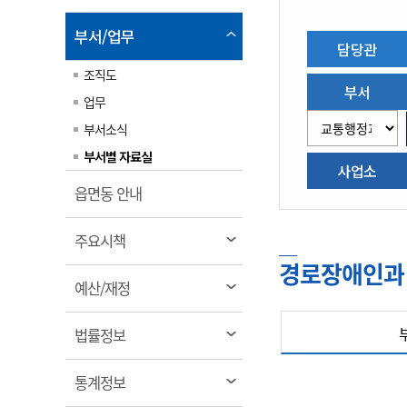
림
계약정보공개
전화번호안내
전화번호안내
전화번호안내
전화번호안내
전화번호안내
전화번호안내
전화번호안내
전화번호안내
군산시보
장사정보
열
부서/업무
담당관
입찰/계약정보
읍면동소식
주민복지 안내서
주요시책
림
수산업
찾아오시는길
찾아오시는길
찾아오시는길
찾아오시는길
찾아오시는길
찾아오시는길
찾아오시는길
찾아오시는길
조직도
용역과제
민원편의제도
웹진 열린군산
시정계획
부서
어업현황
업무
타기관소식
민원 1회방문 처리제
주요업무
수산물 안전정보
부서소식
어디서나 민원처리제
시정백서
군산수산물 소비촉진행사
부서별 자료실
상품권 구매 사용 및 관리
사업소
사전심사 청구제도
군산 특화 수산물
열
읍면동 안내
민원인 후견인제
림
복합민원 상담예약제
열
주요시책
폐업신고 원스톱서비스
림
경로장애인과
열
예산/재정
납세자 보호관제도
림
『안심상속』 원스톱 서비
열
스
법률정보
림
열
통계정보
림