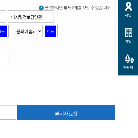
개
재정정보 공개
공공저작물
션
클릭하시면 부서소개를 보실 수 있습니다
시민
디지털정보담당관
통계정보
행정규제개혁
소상공인 지원
민방위/재난안전
시스템
행정규제개혁안내
이동
이동
고유가 피해지원금
민방위
규제신문고
군산사랑배달 배달의명수
기업
재난안전
규제입증요청
카드수수료 지원
풍수해보험
사
규제정보포털
소상공인지원
재해예방
관광객
관련기관 안내
군산시착한가격업소
시민대상보험
통계
영조물 배상보험
인 현황
군산시민 안전보험
부서자료실
군산시민 자전거보험
군산 상품
농업인안전보험 농가부담
 가이드북
금 지원사업