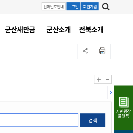
전화번호안내
로그인
회원가입
군산새만금
군산소개
전북소개
정 대응
족관계
부서/업무
RE100의 중심 새만금
도시/공원/주택
산업인프라
정책실명제
토지/건축
읍면동 안내
군산새만금 홍보 영상
조직운영6대지표
농업/축산업
도시재생
지방세
족관계
도시계획/지구단위계획
군산국가산업단지
정책실명제 안내
지방세
도시재생사업
민선8기 농업비전/발전방
공무원 정원
향
-
+
공원녹지
군산2국가산업단지
국민신청실명제안내
지방세환급금신청
도시재생(현장)지원센터
과장급이상 상위직 비율
농산물 유통
식
주택
새만금산업단지
정책실명제 중점관리 대상
지방세 상담챗봇
도시재생시설 현황
공무원 1인당 주민수
가축방역
자료실
자유무역지역
도시재생 공지/행사
현장공무원 비율
동물복지
지방산업단지
재정규모대비 인건비운영
시민광장
농공단지
실국본부수
플랫폼
검색
림 서비
산업단지 지도
내고장 알리미
구
항만/여객/공항/철도/컨벤