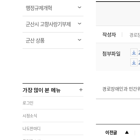
열
행정규제개혁
림
열
군산시 고향사랑기부제
림
작성자
경로
열
군산 상품
림
첨부파일
경로장애인과 민간위
가장 많이 본 메뉴
로그인
시정소식
나도한마디
이전글