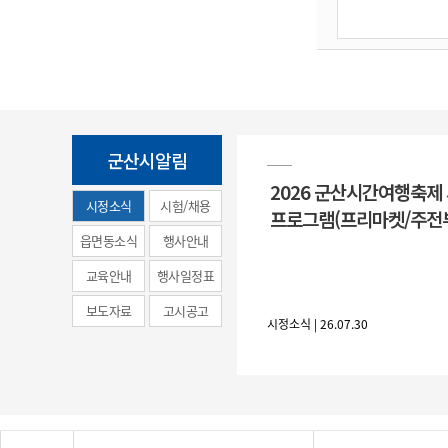
군산시알림
2026 군산시간여행축제
시정소식
시험/채용
프로그램(프리마켓/주전
(municipal
읍면동소식
행사안내
news)
교육안내
행사일정표
보도자료
고시공고
시정소식 | 26.07.30