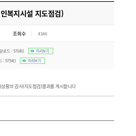
농기계 종합보험
애인복지시설 지도점검)
조회수
4346
운로드 : 576회)
미리보기
 : 575회)
미리보기
리상황의 감사(지도점검)결과를 게시합니다