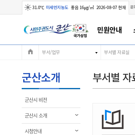
맑음
문
31.0℃
미세먼지농도
좋음 16㎍/㎥
2026-08-07 현재
시
민원안내
민
전
부서/업무
부서별 자료실
군산새만금
민원안내
소통참여
생활복지
경제산업
정보공개
군산소개
전북소개
주
군산에서 시작되는 새만금
전북특별자치도 소개
군산사랑상품권
민원창구안내
정보공개제도
복지/보건
시정알림
군산시 비전
체
권
민원이용안내
시정소식
인구정책
상품권 안내
제도안내
전북특별자치도란?
메
군산소개
부서별 자
민원수수료
시험/채용
통합돌봄
상품권 공지사항
비공개대상정보
전북특별자치도 용어 Q&A
뉴
도
종합민원창구
보도자료
주민복지
상품권 Q&A
불복구제절차
자료실
시
아름다운 배려창구
행사안내
아동/청소년
상품권 이용규약
수수료
열
군산시 비전
홍보영상 게시판
토지정보민원창구
행사일정표
여성/가족
판매대행점 조회
정보공개서식
림
군
대표전화
대표전화
대표전화
대표전화
대표전화
대표전화
대표전화
대표전화
063-454-4000
063-454-4000
063-454-4000
063-454-4000
063-454-4000
063-454-4000
063-454-4000
063-454-4000
열
군산시 소개
무인민원발급기
교육안내
노인복지
지류상품권 재고조회
림
산
보건소식
장애인복지
부서 및 담당자 연락처
부서 및 담당자 연락처
부서 및 담당자 연락처
부서 및 담당자 연락처
부서 및 담당자 연락처
부서 및 담당자 연락처
부서 및 담당자 연락처
부서 및 담당자 연락처
열
시청안내
고시공고
사회서비스(바우처)