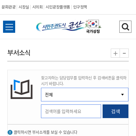
문화관광
시장실
시의회
시민광장플랫폼
인구정책
시
전
검
민
체
색
메
하
-
+
부서소식
주
뉴
기
열
권
기
찾고자하는 담당업무를 입력하신 후 검색버튼을 클릭하
도
시기 바랍니다.
시
군
검색
산
클릭하시면 부서소개를 보실 수 있습니다