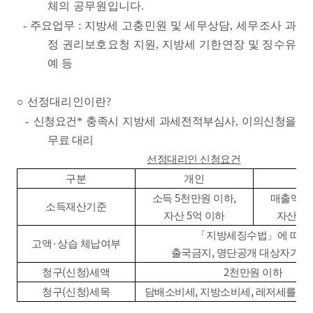
체의 공무원입니다
.
-
주요업무
:
지방세 고충민원 및 세무상담
,
세무조사 과
정 권리보호요청 지원
,
지방세 기한연장 및 징수유
예 등
○
선정대리인이란
?
-
신청요건
*
충족시 지방세 과세전적부심사
,
이의신청을
무료 대리
선정대리인 신청요건
구분
개인
법
5
,
3
소득
천만원 이하
매출액
소득재산기준
5
5
자산
억 이하
자산
「
지방세징수법
」
에 따른
·
고액
상습 체납여부
,
출국금지
명단공개 대상자가 아
(
)
2
청구
신청
세액
천만원 이하
(
)
,
,
청구
신청
세목
담배소비세
지방소비세
레저세를 제