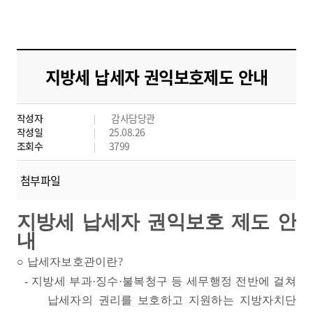
지방세 납세자 권익보호제도 안내
작성자
감사담당관
작성일
25.08.26
조회수
3799
첨부파일
지방세 납세자 권익보호 제도 안
내
○
납세자보호관이란
?
-
지방세 부과
·
징수
·
불복청구 등 세무행정 전반에 걸쳐
납세자의 권리를 보호하고 지원하는 지방자치단