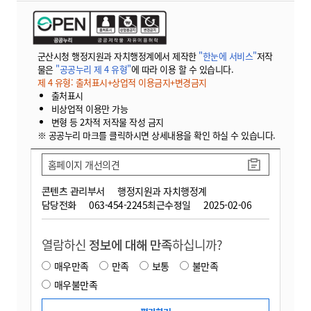
군산시청 행정지원과 자치행정계에서 제작한
"한눈에 서비스"
저작
물은
"공공누리 제 4 유형"
에 따라 이용 할 수 있습니다.
제 4 유형: 출처표시+상업적 이용금지+변경금지
출처표시
비상업적 이용만 가능
변형 등 2차적 저작물 작성 금지
※ 공공누리 마크를 클릭하시면 상세내용을 확인 하실 수 있습니다.
홈페이지 개선의견
콘텐츠 관리부서
행정지원과 자치행정계
담당전화
063-454-2245
최근수정일
2025-02-06
열람하신
정보에 대해 만족
하십니까?
매우만족
만족
보통
불만족
매우불만족