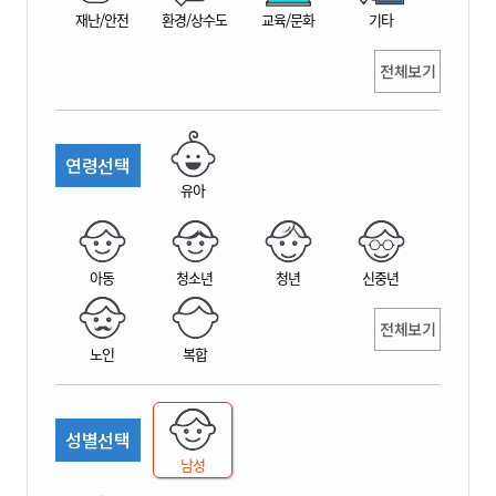
재난/안전
환경/상수도
교육/문화
기타
전체보기
연령선택
유아
아동
청소년
청년
신중년
전체보기
노인
복합
성별선택
남성