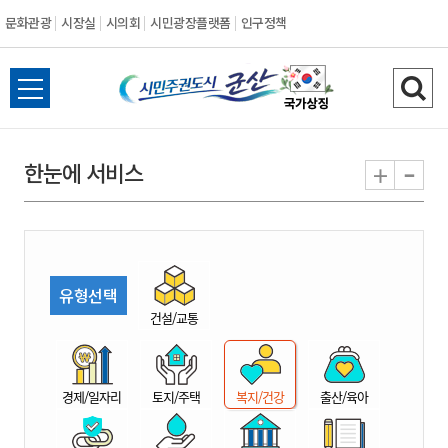
문화관광
시장실
시의회
시민광장플랫폼
인구정책
시
전
검
민
체
색
메
하
-
+
한눈에 서비스
주
뉴
기
열
권
기
도
유형선택
시
건설/교통
군
경제/일자리
토지/주택
복지/건강
출산/육아
산