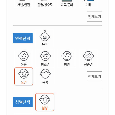
재난/안전
환경/상수도
교육/문화
기타
전체보기
연령선택
유아
아동
청소년
청년
신중년
전체보기
노인
복합
성별선택
남성