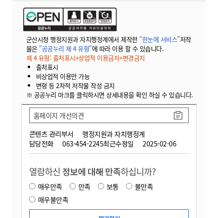
군산시청 행정지원과 자치행정계에서 제작한
"한눈에 서비스"
저작
물은
"공공누리 제 4 유형"
에 따라 이용 할 수 있습니다.
제 4 유형: 출처표시+상업적 이용금지+변경금지
출처표시
비상업적 이용만 가능
변형 등 2차적 저작물 작성 금지
※ 공공누리 마크를 클릭하시면 상세내용을 확인 하실 수 있습니다.
홈페이지 개선의견
콘텐츠 관리부서
행정지원과 자치행정계
담당전화
063-454-2245
최근수정일
2025-02-06
열람하신
정보에 대해 만족
하십니까?
매우만족
만족
보통
불만족
매우불만족