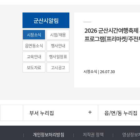
군산시알림
2026 군산시간여행축제
시정소식
시험/채용
프로그램(프리마켓/주전
(municipal
읍면동소식
행사안내
news)
교육안내
행사일정표
보도자료
고시공고
시정소식 | 26.07.30
부서 누리집
읍/면/동 누리집
개인정보처리방침
저작권 정책
영상정보