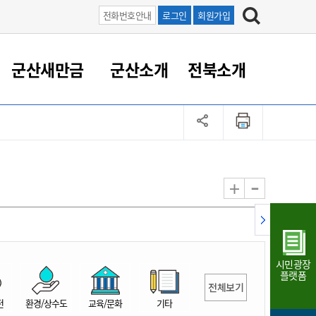
전화번호안내
로그인
회원가입
군산새만금
군산소개
전북소개
정 대응
족관계
부서/업무
RE100의 중심 새만금
도시/공원/주택
산업인프라
정책실명제
토지/건축
읍면동 안내
군산새만금 홍보 영상
조직운영6대지표
농업/축산업
도시재생
지방세
족관계
도시계획/지구단위계획
군산국가산업단지
정책실명제 안내
지방세
도시재생사업
민선8기 농업비전/발전방
공무원 정원
향
-
+
공원녹지
군산2국가산업단지
국민신청실명제안내
지방세환급금신청
도시재생(현장)지원센터
과장급이상 상위직 비율
농산물 유통
식
주택
새만금산업단지
정책실명제 중점관리 대상
지방세 상담챗봇
도시재생시설 현황
공무원 1인당 주민수
가축방역
자료실
자유무역지역
도시재생 공지/행사
현장공무원 비율
동물복지
지방산업단지
재정규모대비 인건비운영
시민광장
농공단지
실국본부수
플랫폼
전체보기
림 서비
산업단지 지도
내고장 알리미
전
환경/상수도
교육/문화
기타
구
항만/여객/공항/철도/컨벤