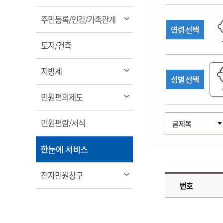
림
계약정보공개
전화번호안내
전화번호안내
전화번호안내
전화번호안내
전화번호안내
전화번호안내
전화번호안내
전화번호안내
군산시보
장사정보
열
주민등록/인감/가족관계
입찰/계약정보
연령선택
읍면동소식
주민복지 안내서
주요시책
림
수산업
찾아오시는길
찾아오시는길
찾아오시는길
찾아오시는길
찾아오시는길
찾아오시는길
찾아오시는길
찾아오시는길
용역과제
열
민원편의제도
토지/건축
웹진 열린군산
시정계획
어업현황
림
타기관소식
민원 1회방문 처리제
주요업무
수산물 안전정보
열
지방세
성별선택
어디서나 민원처리제
시정백서
림
군산수산물 소비촉진행사
상품권 구매 사용 및 관리
사전심사 청구제도
열
민원편의제도
군산 특화 수산물
림
민원인 후견인제
열
민원편람/서식
복합민원 상담예약제
림
폐업신고 원스톱서비스
열
한눈에 서비스
납세자 보호관제도
림
『안심상속』 원스톱 서비
열
전자민원창구
스
번호
림