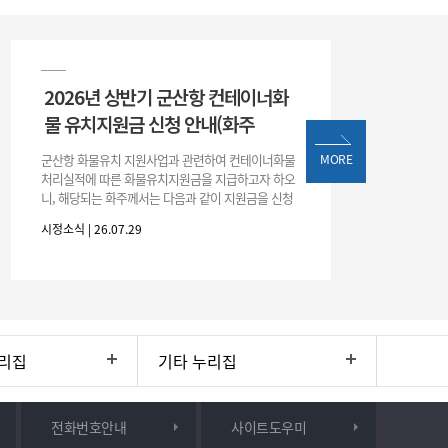
2026년 상반기 군산항 컨테이너화
물 유치지원금 신청 안내(화주
군산항 화물유치 지원사업과 관련하여 컨테이너화물
MORE
처리실적에 따른 화물유치지원금을 지급하고자 하오
니, 해당되는 화주께서는 다음과 같이 지원금을 신청
하시기 바랍니다. 1. 해당기간 : ‘25. 11. 1. ~ '26. 4. 30.
시정소식 | 26.07.29
(6개월
리집
기타 누리집
전화번호안내
사이트도우미