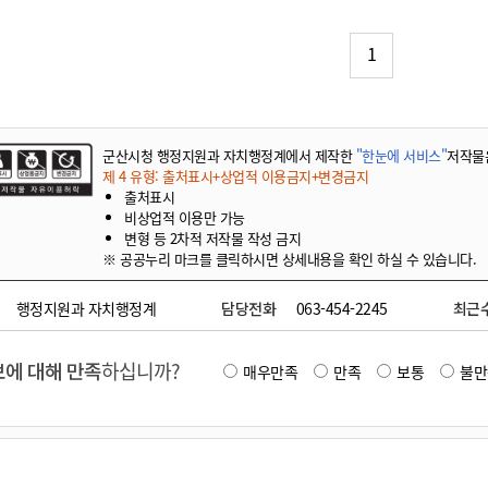
기부자 예우제
기부자 명예의 전당
1
기금사업
군산시 답례품
고향사랑기부제 소식
군산시청 행정지원과 자치행정계에서 제작한
"한눈에 서비스"
저작물
제 4 유형: 출처표시+상업적 이용금지+변경금지
출처표시
비상업적 이용만 가능
변형 등 2차적 저작물 작성 금지
※ 공공누리 마크를 클릭하시면 상세내용을 확인 하실 수 있습니다.
행정지원과 자치행정계
담당전화
063-454-2245
최근
에 대해 만족
하십니까?
매우만족
만족
보통
불만