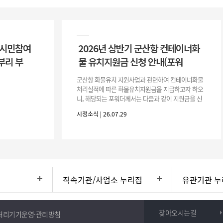
 시민참여
2026년 상반기 군산항 컨테이너화
부리 부
물 유치지원금 신청 안내(포워
군산항 화물유치 지원사업과 관련하여 컨테이너화물
처리실적에 따른 화물유치지원금을 지급하고자 하오
니, 해당되는 포워더께서는 다음과 같이 지원금을 신
청하시기 바랍니다. 1. 해당기간 : ‘25. 11. 1. ~ '26. 4.
시정소식 | 26.07.29
30.(6개
직속기관/사업소 누리집
유관기관 누
찾아오시는길
처리기기운영·관리방침