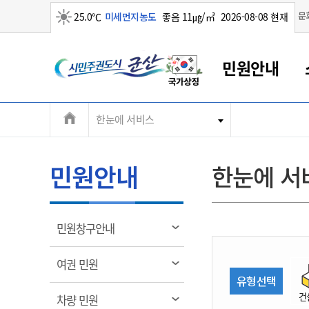
맑음
문
25.0℃
미세먼지농도
좋음 11㎍/㎥
2026-08-08 현재
시
민원안내
민
전
한눈에 서비스
군산새만금
민원안내
소통참여
생활복지
경제산업
정보공개
군산소개
전북소개
주
군산에서 시작되는 새만금
전북특별자치도 소개
군산사랑상품권
민원창구안내
정보공개제도
복지/보건
시정알림
군산시 비전
체
권
민원이용안내
시정소식
인구정책
상품권 안내
제도안내
전북특별자치도란?
메
민원안내
한눈에 서
민원수수료
시험/채용
통합돌봄
상품권 공지사항
비공개대상정보
전북특별자치도 용어 Q&A
뉴
도
종합민원창구
보도자료
주민복지
상품권 Q&A
불복구제절차
자료실
시
아름다운 배려창구
행사안내
아동/청소년
상품권 이용규약
수수료
열
민원창구안내
홍보영상 게시판
토지정보민원창구
행사일정표
여성/가족
판매대행점 조회
정보공개서식
림
군
대표전화
대표전화
대표전화
대표전화
대표전화
대표전화
대표전화
대표전화
063-454-4000
063-454-4000
063-454-4000
063-454-4000
063-454-4000
063-454-4000
063-454-4000
063-454-4000
열
여권 민원
무인민원발급기
교육안내
노인복지
지류상품권 재고조회
림
유형선택
산
보건소식
장애인복지
부서 및 담당자 연락처
부서 및 담당자 연락처
부서 및 담당자 연락처
부서 및 담당자 연락처
부서 및 담당자 연락처
부서 및 담당자 연락처
부서 및 담당자 연락처
부서 및 담당자 연락처
건
열
차량 민원
고시공고
사회서비스(바우처)