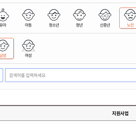
위원회 현황
공공데이터 개방
업무추진비공
군산시 무상교통
공부의 명수
정부24
위원회 명단공개
공공데이터 개방
예산/재정
법률정보
국민신문고
건설
부동산
에너지
유아
아동
청소년
청년
신중년
노인
환경
청소
위생
위원회 회의록 공개
공공데이터 수요조사
민원편람/서식
한눈에 서비스
전자가족관계등록
예산안내
조례규칙 입법예고
경제동향
도로/가로등
부동산 정보
태양광
환경선언문
청소정보
공중위생
재정공시
조례규칙 입법예고(구)
물가정보
자전거
주소/건축/지적/지리정보
가스/석유
인터넷등기소
환경기본정보
대형폐기물 배출신고
위생용품 제조업
결산보고서
법률정보 관련사이트
사회조사
조상땅찾기
국세청홈택스
남성
여성
화학물질 관리지도
공모사업
생활쓰레기 처리요령
식품위생
중기지방재정계획
사업체조
위택스
미세먼지 대응
음식물쓰레기 처리요령
문화 콘텐츠업
투자심사
통계연보
부동산통합민원
환경영향평가
폐기물 처리시설 현황
예산낭비신고
청년통계
체육
공공데이터포털
석면해체 건축물정보
보조금 부정수급 신고
주민등록
새올전자민원창구
체육시설 안내
환경오염업소 공개
공유재산
체류외국
군산시체육회
환경 관련사이트
재정용어사전
생활체육 공지
지원사업
군산시 고향사랑기부제
고향사랑기부제 소개
군산상품