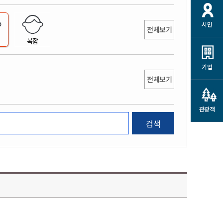
개
재정정보 공개
공공저작물
션
시민
통계정보
행정규제개혁
전체보기
소상공인 지원
복합
민방위/재난안전
시스템
행정규제개혁안내
고유가 피해지원금
민방위
규제신문고
군산사랑배달 배달의명수
기업
재난안전
전체보기
규제입증요청
카드수수료 지원
풍수해보험
사
규제정보포털
소상공인지원
재해예방
관광객
관련기관 안내
검색
군산시착한가격업소
시민대상보험
통계
영조물 배상보험
인 현황
군산시민 안전보험
군산시민 자전거보험
군산 상품
농업인안전보험 농가부담
 가이드북
금 지원사업