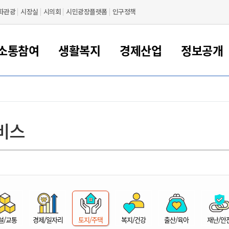
화관광
시장실
시의회
시민광장플랫폼
인구정책
소통참여
생활복지
경제산업
정보공개
새만금 해양거점도시 군산
정보공개 목록/청구
시민참여서비스
여권 민원
기업지원
교육
군산시 소개
군산시 관할권 주요논리
각종 신고/민원
사전정보공표
일자리/창업
차량 민원
상하수도
시청안내
새만금 관할구역 결
주민등록/인감/가
교통안내
기업목록
인사운영
SNS소식
여권발급안내
시민광장플랫폼
교육지원
투자기업 인센티브
정보공개 목록/청구
군산 현황
차량등록사업소 안내
하수도 계획
군산시 명장
사전정보공표
청사종합안내
주민등록/인감/가
시내버스
일반기업 목록
2022년도 통계
조직도
비스
여권 서식
시장에게 바란다
평생교육
기업지원정책
군산의 역사
차량 신규/이전 등록
상수도시설
구인구직
수시공표
전화번호안내
각종서식
택시
사회적경제기업
2023년도 통계
업무
나의민원
학자금대출이자지원
경제 공지/서식
수상현황
저당권 설정/말소 등록
수질검사
청년뜰(청년센터/창업센터)
부서별 팩스번호
시외버스/고속버스
공장 검색
2024년도 통계
부서소
나도한마디
우리아이 꿈탐험 지원사업
기업애로해소SOS
자연지리특성
등록원부 열람/발급
상수도/하수도 요금
시청 오시는 길
철도/항공
2025년도 통계
부서별 
군산시사회적경제지원센터
칭찬합시다
시민정보화교육
강소연구개발특구
행정구역/행정지도
자동차 등록 서식
요금조회납부시스템
여객선
설문조사
부모학교예약시스템
자매결연/국제협력 도시
자동차 과태료 조회 및 납부
공공하수처리시설
교통 관련사이트
일자리 지원사업
자원봉사참여
군산어린이시청
군산의 상징
자동차 정기(종합)검사 기
주정차단속 문자알
일자리지원센터
설/교통
경제/일자리
토지/주택
복지/건강
출산/육아
재난/안
간조회 및 검사예약
스
전자민원창
적극행정
디지털배움터