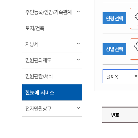
림
계약정보공개
전화번호안내
전화번호안내
전화번호안내
전화번호안내
전화번호안내
전화번호안내
전화번호안내
전화번호안내
군산시보
장사정보
열
주민등록/인감/가족관계
입찰/계약정보
연령선택
읍면동소식
주민복지 안내서
주요시책
림
수산업
찾아오시는길
찾아오시는길
찾아오시는길
찾아오시는길
찾아오시는길
찾아오시는길
찾아오시는길
찾아오시는길
용역과제
열
민원편의제도
토지/건축
웹진 열린군산
시정계획
어업현황
림
타기관소식
민원 1회방문 처리제
주요업무
수산물 안전정보
열
지방세
성별선택
어디서나 민원처리제
시정백서
림
군산수산물 소비촉진행사
상품권 구매 사용 및 관리
사전심사 청구제도
열
민원편의제도
군산 특화 수산물
림
민원인 후견인제
열
민원편람/서식
복합민원 상담예약제
림
폐업신고 원스톱서비스
열
한눈에 서비스
납세자 보호관제도
림
『안심상속』 원스톱 서비
열
전자민원창구
스
번호
림