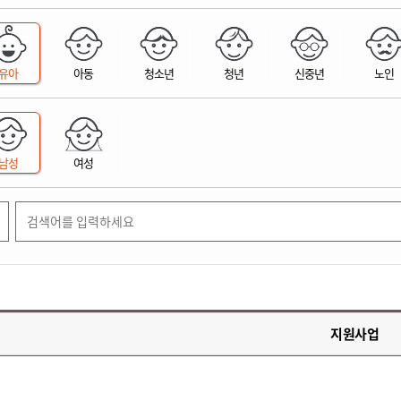
위원회 현황
공공데이터 개방
업무추진비공
군산시 무상교통
공부의 명수
정부24
위원회 명단공개
공공데이터 개방
예산/재정
법률정보
국민신문고
건설
부동산
에너지
유아
아동
청소년
청년
신중년
노인
환경
청소
위생
위원회 회의록 공개
공공데이터 수요조사
민원편람/서식
한눈에 서비스
전자가족관계등록
예산안내
조례규칙 입법예고
경제동향
도로/가로등
부동산 정보
태양광
환경선언문
청소정보
공중위생
재정공시
조례규칙 입법예고(구)
물가정보
자전거
주소/건축/지적/지리정보
가스/석유
인터넷등기소
환경기본정보
대형폐기물 배출신고
위생용품 제조업
결산보고서
법률정보 관련사이트
사회조사
조상땅찾기
국세청홈택스
남성
여성
화학물질 관리지도
공모사업
생활쓰레기 처리요령
식품위생
중기지방재정계획
사업체조
위택스
미세먼지 대응
음식물쓰레기 처리요령
문화 콘텐츠업
투자심사
통계연보
부동산통합민원
환경영향평가
폐기물 처리시설 현황
예산낭비신고
청년통계
체육
공공데이터포털
석면해체 건축물정보
보조금 부정수급 신고
주민등록
새올전자민원창구
체육시설 안내
환경오염업소 공개
공유재산
체류외국
군산시체육회
환경 관련사이트
재정용어사전
생활체육 공지
지원사업
군산시 고향사랑기부제
고향사랑기부제 소개
군산상품