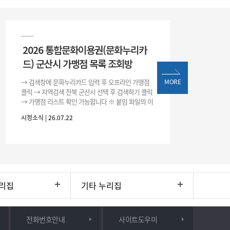
2026 통합문화이용권(문화누리카
드) 군산시 가맹점 목록 조회방
→ 검색창에 문화누리카드 입력 후 오프라인 가맹점
MORE
클릭 → 지역검색 전북 군산시 선택 후 검색하기 클릭
→ 가맹점 리스트 확인 가능합니다 ※ 붙임 파일의 이
용처 리스트는 변동될 수 있으니 위 방법으로 확인하
시정소식 | 26.07.22
시기 바랍니다.
리집
기타 누리집
전화번호안내
사이트도우미