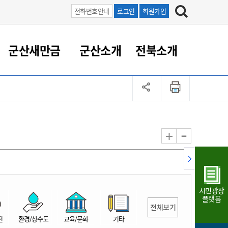
전화번호안내
로그인
회원가입
군산새만금
군산소개
전북소개
정 대응
족관계
부서/업무
RE100의 중심 새만금
도시/공원/주택
산업인프라
정책실명제
토지/건축
읍면동 안내
군산새만금 홍보 영상
조직운영6대지표
농업/축산업
도시재생
지방세
족관계
도시계획/지구단위계획
군산국가산업단지
정책실명제 안내
지방세
도시재생사업
민선8기 농업비전/발전방
공무원 정원
향
-
+
공원녹지
군산2국가산업단지
국민신청실명제안내
지방세환급금신청
도시재생(현장)지원센터
과장급이상 상위직 비율
농산물 유통
식
주택
새만금산업단지
정책실명제 중점관리 대상
지방세 상담챗봇
도시재생시설 현황
공무원 1인당 주민수
가축방역
자료실
자유무역지역
도시재생 공지/행사
현장공무원 비율
동물복지
지방산업단지
재정규모대비 인건비운영
시민광장
농공단지
실국본부수
플랫폼
전체보기
림 서비
산업단지 지도
내고장 알리미
전
환경/상수도
교육/문화
기타
구
항만/여객/공항/철도/컨벤