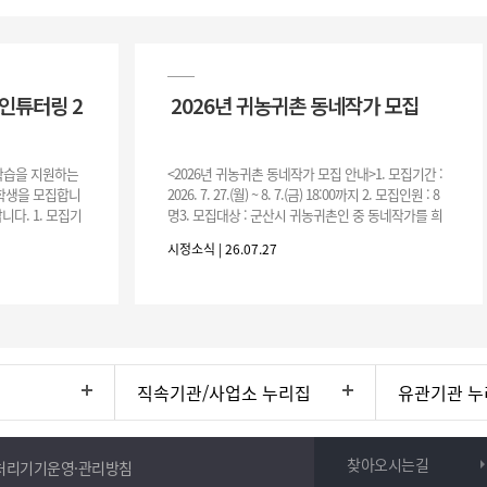
인튜터링 2
2026년 귀농귀촌 동네작가 모집
 학습을 지원하는
<2026년 귀농귀촌 동네작가 모집 안내>1. 모집기간 :
여학생을 모집합니
2026. 7. 27.(월) ~ 8. 7.(금) 18:00까지 2. 모집인원 : 8
니다. 1. 모집기
명3. 모집대상 : 군산시 귀농귀촌인 중 동네작가를 희
운영기간 :
망하는 자 * 기존에 군산시
시정소식 | 26.07.27
직속기관/사업소 누리집
유관기관 누
찾아오시는길
처리기기운영·관리방침