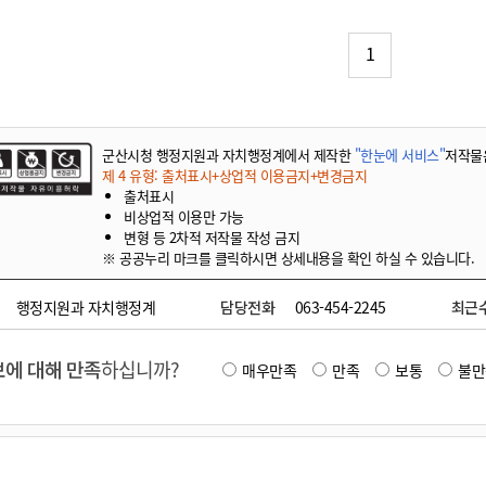
기부자 예우제
기부자 명예의 전당
1
기금사업
군산시 답례품
고향사랑기부제 소식
군산시청 행정지원과 자치행정계에서 제작한
"한눈에 서비스"
저작물
제 4 유형: 출처표시+상업적 이용금지+변경금지
출처표시
비상업적 이용만 가능
변형 등 2차적 저작물 작성 금지
※ 공공누리 마크를 클릭하시면 상세내용을 확인 하실 수 있습니다.
행정지원과 자치행정계
담당전화
063-454-2245
최근
에 대해 만족
하십니까?
매우만족
만족
보통
불만