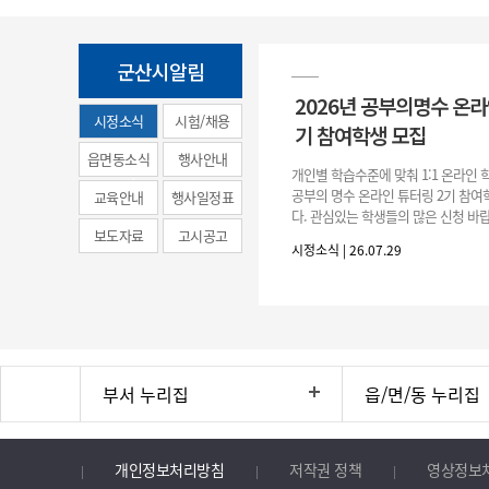
군산시알림
2026년 공부의명수 온라
시정소식
시험/채용
기 참여학생 모집
(municipal
읍면동소식
행사안내
개인별 학습수준에 맞춰 1:1 온라인
news)
공부의 명수 온라인 튜터링 2기 참
교육안내
행사일정표
다. 관심있는 학생들의 많은 신청 바랍
보도자료
고시공고
간 : 2026. 7. 29.(수) ~ 8. 7.(금) 2. 
시정소식 | 26.07.29
부서 누리집
읍/면/동 누리집
개인정보처리방침
저작권 정책
영상정보