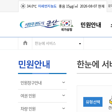
맑음
문
34.0℃
미세먼지농도
좋음 15㎍/㎥
2026-08-07 현재
시
민원안내
민
전
한눈에 서비스
군산새만금
민원안내
소통참여
생활복지
경제산업
정보공개
군산소개
전북소개
주
군산에서 시작되는 새만금
전북특별자치도 소개
군산사랑상품권
민원창구안내
정보공개제도
복지/보건
시정알림
군산시 비전
체
권
민원이용안내
시정소식
인구정책
상품권 안내
제도안내
전북특별자치도란?
메
민원안내
한눈에 서
민원수수료
시험/채용
통합돌봄
상품권 공지사항
비공개대상정보
전북특별자치도 용어 Q&A
뉴
도
종합민원창구
보도자료
주민복지
상품권 Q&A
불복구제절차
자료실
시
아름다운 배려창구
행사안내
아동/청소년
상품권 이용규약
수수료
열
민원창구안내
홍보영상 게시판
토지정보민원창구
행사일정표
여성/가족
판매대행점 조회
정보공개서식
림
군
대표전화
대표전화
대표전화
대표전화
대표전화
대표전화
대표전화
대표전화
063-454-4000
063-454-4000
063-454-4000
063-454-4000
063-454-4000
063-454-4000
063-454-4000
063-454-4000
열
여권 민원
무인민원발급기
교육안내
노인복지
지류상품권 재고조회
림
유형선택
산
보건소식
장애인복지
부서 및 담당자 연락처
부서 및 담당자 연락처
부서 및 담당자 연락처
부서 및 담당자 연락처
부서 및 담당자 연락처
부서 및 담당자 연락처
부서 및 담당자 연락처
부서 및 담당자 연락처
건
열
차량 민원
고시공고
사회서비스(바우처)