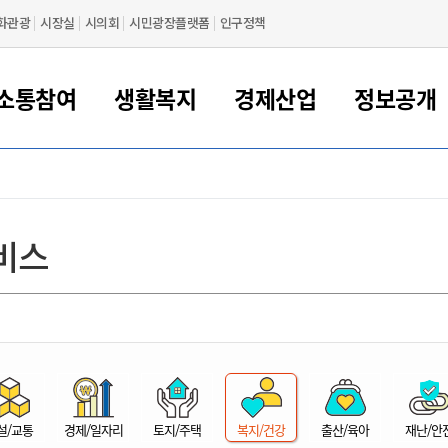
화관광
시장실
시의회
시민광장플랫폼
인구정책
소통참여
생활복지
경제산업
정보공개
새만금 해양거점도시 군산
정보공개 목록/청구
시민참여서비스
여권 민원
기업지원
교육
군산시 소개
군산시 관할권 주요논리
각종 신고/민원
사전정보공표
일자리/창업
차량 민원
상하수도
시청안내
새만금 관할구역 결
주민등록/인감/가
교통안내
기업목록
인사운영
SNS소식
여권발급안내
시민광장플랫폼
교육지원
투자기업 인센티브
정보공개 목록/청구
군산 현황
차량등록사업소 안내
하수도 계획
군산시 명장
사전정보공표
청사종합안내
주민등록/인감/가
시내버스
일반기업 목록
2022년도 통계
조직도
비스
여권 서식
시장에게 바란다
평생교육
기업지원정책
군산의 역사
차량 신규/이전 등록
상수도시설
구인구직
수시공표
전화번호안내
각종서식
택시
사회적경제기업
2023년도 통계
업무
나의민원
학자금대출이자지원
경제 공지/서식
수상현황
저당권 설정/말소 등록
수질검사
청년뜰(청년센터/창업센터)
부서별 팩스번호
시외버스/고속버스
공장 검색
2024년도 통계
부서소
나도한마디
우리아이 꿈탐험 지원사업
기업애로해소SOS
자연지리특성
등록원부 열람/발급
상수도/하수도 요금
시청 오시는 길
철도/항공
2025년도 통계
부서별 
군산시사회적경제지원센터
칭찬합시다
시민정보화교육
강소연구개발특구
행정구역/행정지도
자동차 등록 서식
요금조회납부시스템
여객선
설문조사
부모학교예약시스템
자매결연/국제협력 도시
자동차 과태료 조회 및 납부
공공하수처리시설
교통 관련사이트
일자리 지원사업
자원봉사참여
군산어린이시청
군산의 상징
자동차 정기(종합)검사 기
주정차단속 문자알
일자리지원센터
설/교통
경제/일자리
토지/주택
복지/건강
출산/육아
재난/안
간조회 및 검사예약
스
전자민원창
적극행정
디지털배움터