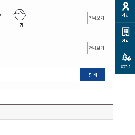
개
재정정보 공개
공공저작물
션
시민
통계정보
행정규제개혁
전체보기
소상공인 지원
복합
민방위/재난안전
시스템
행정규제개혁안내
고유가 피해지원금
민방위
규제신문고
군산사랑배달 배달의명수
기업
재난안전
전체보기
규제입증요청
카드수수료 지원
풍수해보험
사
규제정보포털
소상공인지원
재해예방
관광객
관련기관 안내
검색
군산시착한가격업소
시민대상보험
통계
영조물 배상보험
인 현황
군산시민 안전보험
군산시민 자전거보험
군산 상품
농업인안전보험 농가부담
 가이드북
금 지원사업