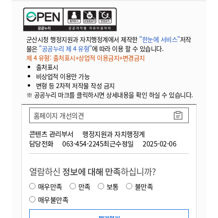
군산시청 행정지원과 자치행정계에서 제작한
"한눈에 서비스"
저작
물은
"공공누리 제 4 유형"
에 따라 이용 할 수 있습니다.
제 4 유형: 출처표시+상업적 이용금지+변경금지
출처표시
비상업적 이용만 가능
변형 등 2차적 저작물 작성 금지
※ 공공누리 마크를 클릭하시면 상세내용을 확인 하실 수 있습니다.
홈페이지 개선의견
콘텐츠 관리부서
행정지원과 자치행정계
담당전화
063-454-2245
최근수정일
2025-02-06
열람하신
정보에 대해 만족
하십니까?
매우만족
만족
보통
불만족
매우불만족