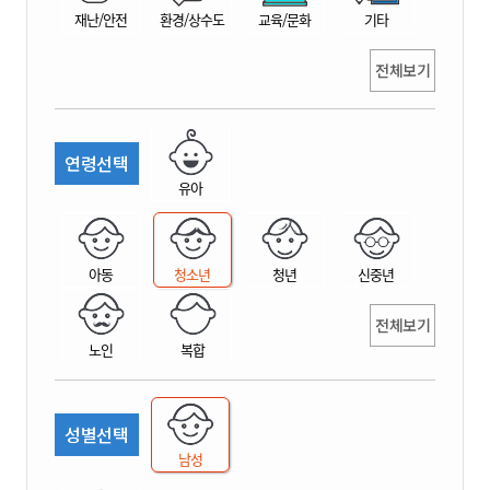
재난/안전
환경/상수도
교육/문화
기타
전체보기
연령선택
유아
아동
청소년
청년
신중년
전체보기
노인
복합
성별선택
남성