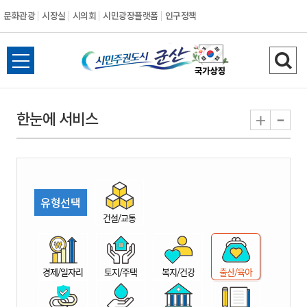
문화관광
시장실
시의회
시민광장플랫폼
인구정책
시
전
검
민
체
색
메
하
-
+
한눈에 서비스
주
뉴
기
열
권
기
도
유형선택
시
건설/교통
군
경제/일자리
토지/주택
복지/건강
출산/육아
산